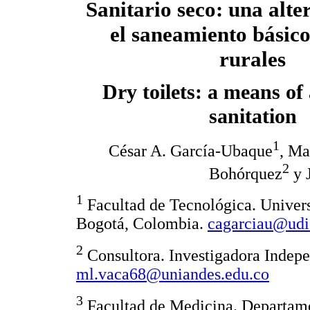
Sanitario seco: una alte
el saneamiento básico
rurales
Dry toilets: a means of 
sanitation
1
César A. García-Ubaque
, Ma
2
Bohórquez
y 
1
Facultad de Tecnológica. Universi
Bogotá, Colombia.
cagarciau@udis
2
Consultora. Investigadora Indep
ml.vaca68@uniandes.edu.co
3
Facultad de Medicina. Departame