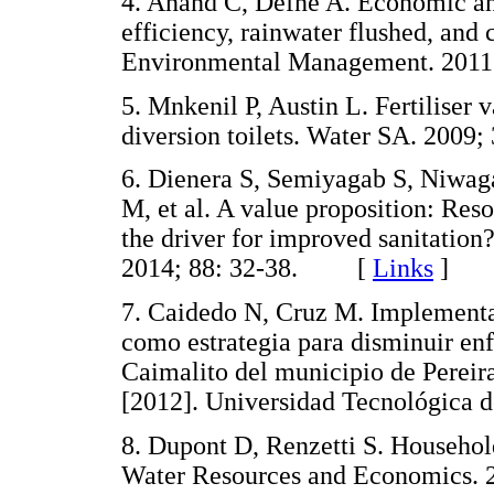
4. Anand C, Defne A. Economic and
efficiency, rainwater flushed, and 
Environmental Management. 20
5. Mnkenil P, Austin L. Fertiliser
diversion toilets. Water SA. 20
6. Dienera S, Semiyagab S, Niwa
M, et al. A value proposition: Res
the driver for improved sanitatio
2014; 88: 32-38. [
Links
]
7. Caidedo N, Cruz M. Implementa
como estrategia para disminuir en
Caimalito del municipio de Pereir
[2012]. Universidad Tecnológica
8. Dupont D, Renzetti S. Household
Water Resources and Economics