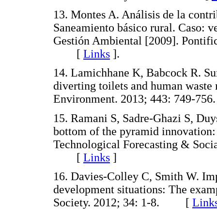
13. Montes A. Análisis de la contri
Saneamiento básico rural. Caso: ve
Gestión Ambiental [2009]. Pontifi
[
Links
]
.
14. Lamichhane K, Babcock R. Surv
diverting toilets and human waste 
Environment. 2013; 443: 749-
15. Ramani S, Sadre-Ghazi S, Duyst
bottom of the pyramid innovation:
Technological Forecasting & Soci
[
Links
]
16. Davies-Colley C, Smith W. Im
development situations: The exampl
Society. 2012; 34: 1-8. [
Link