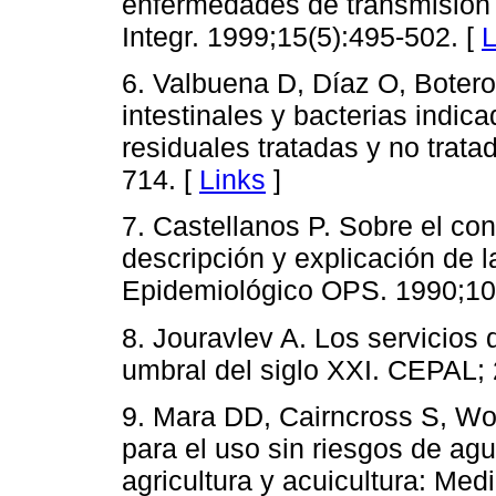
enfermedades de transmisión
Integr. 1999;15(5):495-502. [
L
6. Valbuena D, Díaz O, Boter
intestinales y bacterias indi
residuales tratadas y no trata
714. [
Links
]
7. Castellanos P. Sobre el co
descripción y explicación de l
Epidemiológico OPS. 1990;10(
8. Jouravlev A. Los servicios
umbral del siglo XXI. CEPAL; 
9. Mara DD, Cairncross S, Wor
para el uso sin riesgos de ag
agricultura y acuicultura: Med