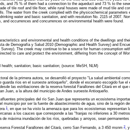
ds, and 75 % of them had a connection to the aqueduct and 73 % to the sewe
e of tile roof and tile floor, while rural houses were made of mud tile and con
ls. The water from the creek complied with the physicochemical parameters e
or drinking water and basic sanitation, and with resolution No. 2115 of 2007. 
vels, and occurrences and concurrences on environmental health were found.
acteristics and environmental and health conditions of the dwellings and thei
esta de Demografía y Salud 2010 (Demographic and Health Survey) and Encue
h Survey). The creek may continue to be a source for human consumption wit
irected to care and protect the environment, differing from the concept of Wor
 health; sanitation; basic sanitation; (source: MeSH, NLM)
toral de la primera autora, se desarrolló el proyecto "La salud ambiental co
e guarda ríos en el suroeste antioqueño", donde el escenario escogido fue el e
esde las estribaciones de la reserva forestal Farallones del Citará en el que
n Juan, a la altura del municipio de Andes suroeste Antioqueño.
afluentes principales del río San Juan que representa un ecosistema importan
l municipio por ser la fuente de abastecimiento de agua, sino de la región de
1
tera
, en que se ha visto la amenaza que para los ecosistemas representan l
ercanas a los cauces que corresponde a las "franjas no inferiores a 30 metro
ota de máxima inundación de los ríos, quebradas y arroyos, sean permanentes
2
eserva Forestal Farallones del Citará, cerro San Fernando, a 3 450 msnm
, 