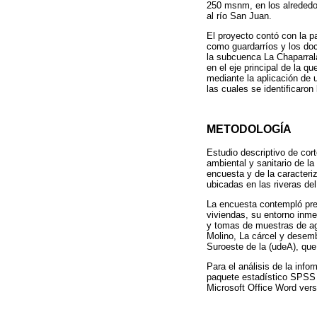
250 msnm, en los alrededor
al río San Juan.
El proyecto contó con la p
como guardarríos y los doc
la subcuenca La Chaparrala
en el eje principal de la 
mediante la aplicación de 
las cuales se identificaron
METODOLOGÍA
Estudio descriptivo de cort
ambiental y sanitario de la
encuesta y de la caracteri
ubicadas en las riveras del
La encuesta contempló preg
viviendas, su entorno inme
y tomas de muestras de ag
Molino, La cárcel y desemb
Suroeste de la (udeA), que 
Para el análisis de la info
paquete estadístico SPSS v
Microsoft Office Word vers