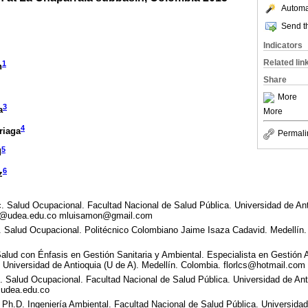
Automat
Send th
Indicators
Related lin
1
n
Share
More
3
a
More
4
riaga
Permali
5
d
6
z
c. Salud Ocupacional. Facultad Nacional de Salud Pública. Universidad de Ant
a@udea.edu.co mluisamon@gmail.com
. Salud Ocupacional. Politécnico Colombiano Jaime Isaza Cadavid. Medellín.
alud con Énfasis en Gestión Sanitaria y Ambiental. Especialista en Gestión 
 Universidad de Antioquia (U de A). Medellín. Colombia. florlcs@hotmail.com
c. Salud Ocupacional. Facultad Nacional de Salud Pública. Universidad de Ant
@udea.edu.co
. Ph.D. Ingeniería Ambiental. Facultad Nacional de Salud Pública. Universidad