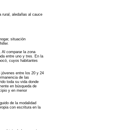
 rural, aledañas al cauce
hogar, situación
iller.
. Al comparar la zona
nda entre uno y tres. En la
hocó, cuyos habitantes
 jóvenes entre los 20 y 24
ermanencia de las
vido toda su vida donde
almente en búsqueda de
cipio y en menor
eguido de la modalidad
opia con escritura en la