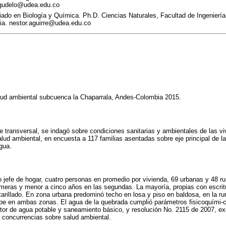
agudelo@udea.edu.co
ado en Biología y Química. Ph.D. Ciencias Naturales, Facultad de Ingeniería
ia. nestor.aguirre@udea.edu.co
lud ambiental subcuenca la Chaparrala, Andes-Colombia 2015.
te transversal, se indagó sobre condiciones sanitarias y ambientales de las v
salud ambiental, en encuesta a 117 familias asentadas sobre eje principal de l
gua.
jefe de hogar, cuatro personas en promedio por vivienda, 69 urbanas y 48 r
imeras y menor a cinco años en las segundas. La mayoría, propias con escrit
arillado. En zona urbana predominó techo en losa y piso en baldosa, en la rura
e en ambas zonas. El agua de la quebrada cumplió parámetros fisicoquími-c
tor de agua potable y saneamiento básico, y resolución No. 2115 de 2007, exc
y concurrencias sobre salud ambiental.