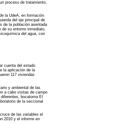
 un proceso de tratamiento,
 de la UdeA, en formación
ierda del eje principal de
s de la población asentada
o de su entorno inmediato,
sicoquímica del agua, con
dar cuenta del estado
e la aplicación de la
fueron 117 viviendas
ario y ambiental de las
ron a cabo visitas de campo
 diferentes, bocatoma El
boratorio de la seccional
cruce de las variables el
ón 2010 y el informe en