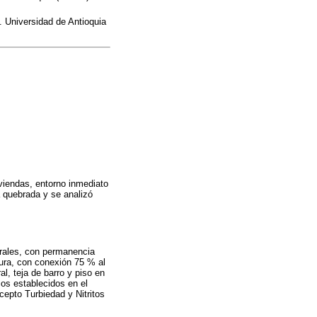
. Universidad de Antioquia
iviendas, entorno inmediato
a quebrada y se analizó
urales, con permanencia
ura, con conexión 75 % al
l, teja de barro y piso en
os establecidos en el
epto Turbiedad y Nitritos