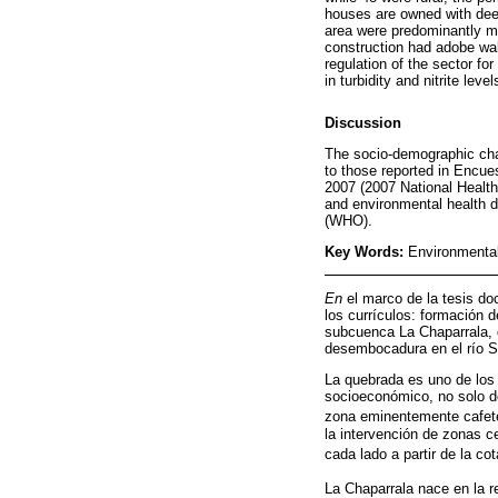
houses are owned with dee
area were predominantly mad
construction had adobe wal
regulation of the sector f
in turbidity and nitrite le
Discussion
The socio-demographic char
to those reported in Encu
2007 (2007 National Healt
and environmental health d
(WHO).
Key Words:
Environmental
En
el marco de la tesis doc
los currículos: formación d
subcuenca La Chaparrala, d
desembocadura en el río Sa
La quebrada es uno de los 
socioeconómico, no solo de
zona eminentemente cafe
la intervención de zonas c
cada lado a partir de la c
La Chaparrala nace en la r