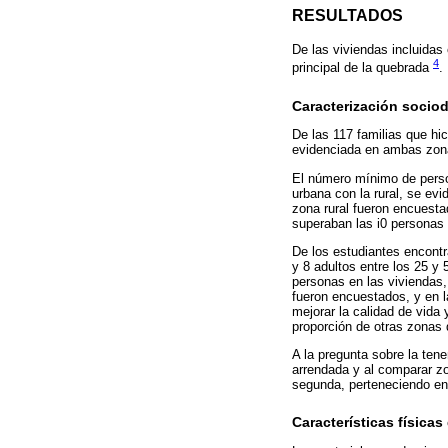
RESULTADOS
De las viviendas incluidas
4
principal de la quebrada
.
Caracterización socio
De las 117 familias que hic
evidenciada en ambas zonas
El número mínimo de perso
urbana con la rural, se evi
zona rural fueron encuest
superaban las i0 personas 
De los estudiantes encontr
y 8 adultos entre los 25 y
personas en las viviendas
fueron encuestados, y en l
mejorar la calidad de vid
proporción de otras zonas d
A la pregunta sobre la ten
arrendada y al comparar zo
segunda, perteneciendo en
Características físicas