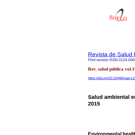
Revista de Salud 
Print version
ISSN
0124-006
Rev. salud pública vol
https://doi.org/10.15446/rsap.v
Salud ambiental e
2015
Environmental healt