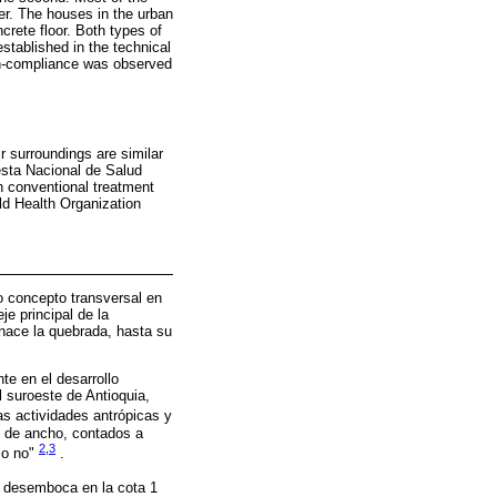
r. The houses in the urban
crete floor. Both types of
stablished in the technical
Non-compliance was observed
r surroundings are similar
sta Nacional de Salud
h conventional treatment
ld Health Organization
mo concepto transversal en
je principal de la
 nace la quebrada, hasta su
te en el desarrollo
l suroeste de Antioquia,
as actividades antrópicas y
s de ancho, contados a
2
,
3
 o no"
.
y desemboca en la cota 1