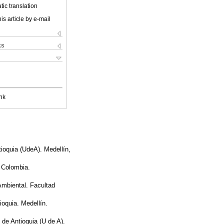
ic translation
is article by e-mail
ks
nk
ioquia (UdeA). Medellín,
 Colombia.
Ambiental. Facultad
ioquia. Medellín.
 de Antioquia (U de A).