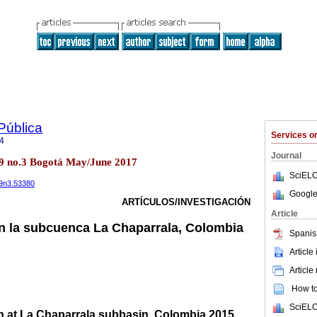
Pública
Services 
4
Journal
.19 no.3 Bogotá May/June 2017
SciELO
19n3.53380
Google
ARTÍCULOS/INVESTIGACIÓN
Article
n la subcuenca La Chaparrala, Colombia
Spanis
Article
Article
How to 
SciELO
h at La Chaparrala subbasin, Colombia 2015