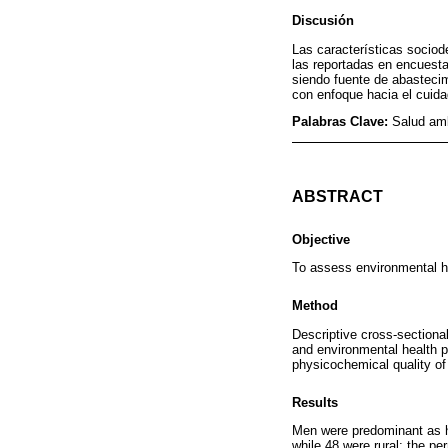
Discusión
Las características sociod
las reportadas en encuest
siendo fuente de abasteci
con enfoque hacia el cuida
Palabras Clave:
Salud am
ABSTRACT
Objective
To assess environmental he
Method
Descriptive cross-sectiona
and environmental health pr
physicochemical quality of
Results
Men were predominant as he
while 48 were rural; the pe