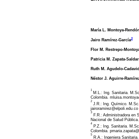
María L. Montoya-Rendó
2
Jairo Ramírez-García
Flor M. Restrepo-Montoy
Patricia M. Zapata-Saldar
Ruth M. Agudelo-Cadavi
Néstor J. Aguirre-Ramíre
1
M.L.: Ing. Sanitaria. M.S
Colombia. mluisa.montoy
2
J.R.: Ing. Químico. M.Sc
jairoramirez@elpoli.edu.co
3
F.R.: Administradora en S
Nacional de Salud Pública.
4
P.Z.: Ing. Sanitaria. M.S
Colombia. pmaria.zapata
5
R.A.: Ingeniera Sanitaria