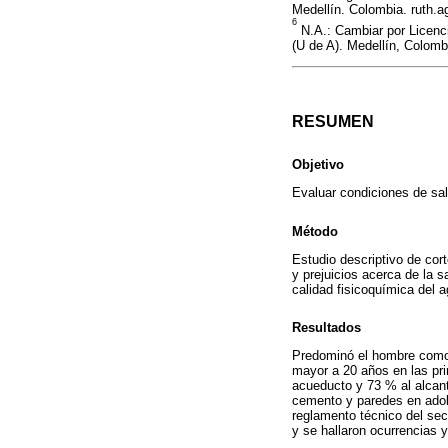
Medellín. Colombia. ruth.
6
N.A.: Cambiar por Licenci
(U de A). Medellín, Colomb
RESUMEN
Objetivo
Evaluar condiciones de sa
Método
Estudio descriptivo de cor
y prejuicios acerca de la 
calidad fisicoquímica del a
Resultados
Predominó el hombre como 
mayor a 20 años en las pr
acueducto y 73 % al alcant
cemento y paredes en adob
reglamento técnico del sec
y se hallaron ocurrencias 