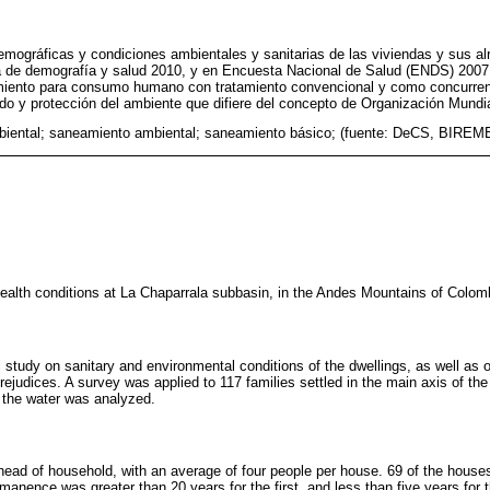
emográficas y condiciones ambientales y sanitarias de las viviendas y sus al
a de demografía y salud 2010, y en Encuesta Nacional de Salud (ENDS) 2007
miento para consumo humano con tratamiento convencional y como concurrenc
do y protección del ambiente que difiere del concepto de Organización Mundi
biental; saneamiento ambiental; saneamiento básico; (fuente: DeCS, BIREM
alth conditions at La Chaparrala subbasin, in the Andes Mountains of Colomb
l study on sanitary and environmental conditions of the dwellings, as well as
ejudices. A survey was applied to 117 families settled in the main axis of th
 the water was analyzed.
ad of household, with an average of four people per house. 69 of the houses
rmanence was greater than 20 years for the first, and less than five years for