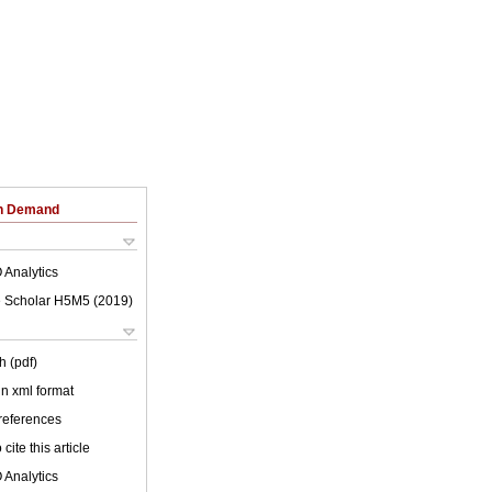
on Demand
 Analytics
 Scholar H5M5 (
2019
)
h (pdf)
 in xml format
 references
cite this article
 Analytics