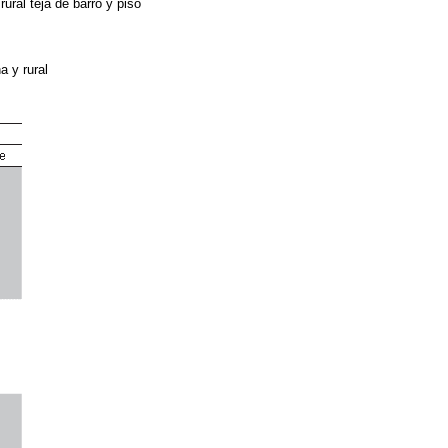
ural teja de barro y piso
a y rural