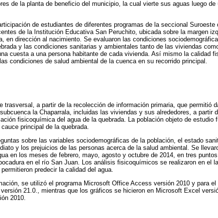
es de la planta de beneficio del municipio, la cual vierte sus aguas luego de
articipación de estudiantes de diferentes programas de la seccional Suroeste
entes de la Institución Educativa San Peruchito, ubicada sobre la margen izqu
, en dirección al nacimiento. Se evaluaron las condiciones sociodemográfica
quebrada y las condiciones sanitarias y ambientales tanto de las viviendas com
una cuesta a una persona habitante de cada vivienda. Así mismo la calidad fi
 las condiciones de salud ambiental de la cuenca en su recorrido principal.
e trasversal, a partir de la recolección de información primaria, que permitió 
 subcuenca la Chaparrala, incluidas las viviendas y sus alrededores, a partir d
zación fisicoquímica del agua de la quebrada. La población objeto de estudio 
 cauce principal de la quebrada.
untas sobre las variables sociodemográficas de la población, el estado sanit
diato y los prejuicios de las personas acerca de la salud ambiental. Se lleva
ua en los meses de febrero, mayo, agosto y octubre de 2014, en tres puntos
ocadura en el río San Juan. Los análisis fisicoquímicos se realizaron en el la
permitieron predecir la calidad del agua.
rmación, se utilizó el programa Microsoft Office Access versión 2010 y para el 
ersión 21.0., mientras que los gráficos se hicieron en Microsoft Excel versi
ión 2010.