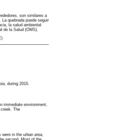
rededores, son similares a
. La quebrada puede seguir
ia, la salud ambiental
al de la Salud (OMS).
E)
ia, during 2015.
 on immediate environment,
e creek. The
 were in the urban area,
 the second. Most of the