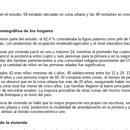
 en el estudio, 69 estaban ubicadas en zona urbana y las 48 restantes en zona
demográfica de los hogares
ieron parte del estudio, el 62,4 % consideraba la figura paterna como jefe de 
, con predominio de ocupación empleado-agricultor y el nivel educativo bach
nas por vivienda yació en uno y máximo 14, mientras el promedio fue cuatro
denció la existencia entre cuatro y seis personas para la primera y en la segu
adas dos familias pertenecientes a una comunidad indígena proveniente del C
y la cantidad de niños en las primeras edades fue significativa.
ados 42 eran niños menores de ii años, 40 adolescentes entre los 12 y 19, 13
 59 años y una persona mayor de 60. Al comparar entre zonas, el tiempo de p
, se observó que en la zona urbana fue más de 20 años, asegurando haber vi
a zona rural fue menor de cinco años. Las familias llegaron al barrio princip
a y de encontrar empleo. La mayoría procedían de otras zonas del mismo muni
e Antioquia y el resto del país.
encia de vivienda se halló que la mayor proporción era propia con escritura, s
na urbana y rural, predominó la modalidad de arrendamiento en la primera y pr
 ambas al estrato socioeconómico uno.
 de la vivienda