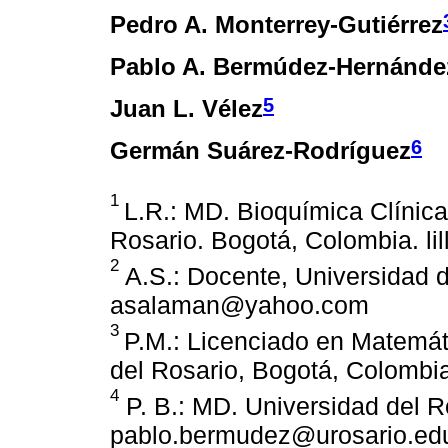
Pedro A. Monterrey-Gutiérrez
Pablo A. Bermúdez-Hernánde
5
Juan L. Vélez
6
Germán Suárez-Rodríguez
1
L.R.: MD. Bioquímica Clínica
Rosario. Bogotá, Colombia. li
2
A.S.: Docente, Universidad d
asalaman@yahoo.com
3
P.M.: Licenciado en Matemát
del Rosario, Bogotá, Colombi
4
P. B.: MD. Universidad del R
pablo.bermudez@urosario.ed