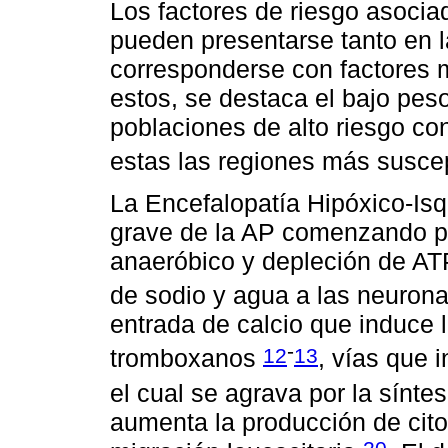
Los factores de riesgo asocia
pueden presentarse tanto en l
corresponderse con factores m
estos, se destaca el bajo peso
poblaciones de alto riesgo co
estas las regiones más susce
La Encefalopatía Hipóxico-Is
grave de la AP comenzando p
anaeróbico y depleción de ATP
de sodio y agua a las neuro
entrada de calcio que induce l
-
12
13
tromboxanos
, vías que 
el cual se agrava por la sínte
aumenta la producción de cito