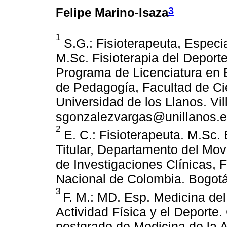
3
Felipe Marino-Isaza
1
S.G.: Fisioterapeuta, Especia
M.Sc. Fisioterapia del Deporte
Programa de Licenciatura en 
de Pedagogía, Facultad de C
Universidad de los Llanos. Vi
sgonzalezvargas@unillanos.e
2
E. C.: Fisioterapeuta. M.Sc. 
Titular, Departamento del Mov
de Investigaciones Clínicas, 
Nacional de Colombia. Bogotá
3
F. M.: MD. Esp. Medicina del
Actividad Física y el Deporte
postgrado de Medicina de la Ac