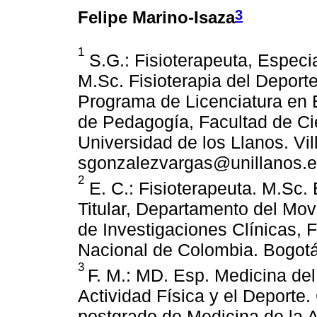
3
Felipe Marino-Isaza
1
S.G.: Fisioterapeuta, Especia
M.Sc. Fisioterapia del Deporte
Programa de Licenciatura en 
de Pedagogía, Facultad de C
Universidad de los Llanos. Vi
sgonzalezvargas@unillanos.e
2
E. C.: Fisioterapeuta. M.Sc. 
Titular, Departamento del Mov
de Investigaciones Clínicas, 
Nacional de Colombia. Bogotá
3
F. M.: MD. Esp. Medicina del
Actividad Física y el Deporte
postgrado de Medicina de la Ac