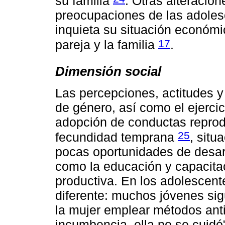
su familia
. Otras alteracio
preocupaciones de las adoles
inquieta su situación económi
17
pareja y la familia
.
Dimensión social
Las percepciones, actitudes y 
de género, así como el ejercic
adopción de conductas repro
25
fecundidad temprana
, situ
pocas oportunidades de desarr
como la educación y capacitaci
productiva. En los adolescente
diferente: muchos jóvenes si
la mujer emplear métodos anti
incumbencia, ella no se cuidó"