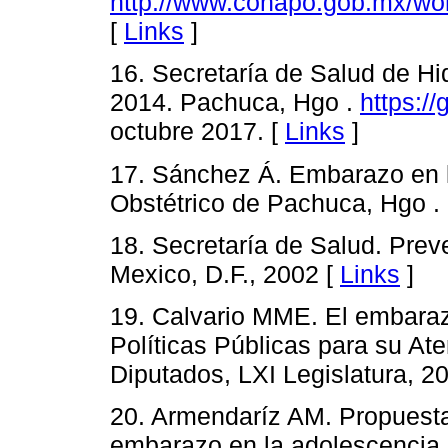
http://www.conapo.gob.mx/w
[
Links
]
16. Secretaría de Salud de Hi
2014. Pachuca, Hgo .
https:/
octubre 2017. [
Links
]
17. Sánchez Á. Embarazo en l
Obstétrico de Pachuca, Hgo .
18. Secretaría de Salud. Pre
Mexico, D.F., 2002 [
Links
]
19. Calvario MME. El embara
Políticas Públicas para su At
Diputados, LXI Legislatura, 2
20. Armendaríz AM. Propuesta 
embarazo en la adolescencia.