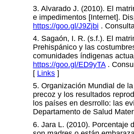
3. Alvarado J. (2010). El mat
e impedimentos [Internet]. Di
https://goo.gl/J9Zjbi
. Consulta
4. Sagaón, I. R. (s.f.). El ma
Prehispánico y las costumbre
comunidades índigenas actual
https://goo.gl/ED9yTA
. Consul
[
Links
]
5. Organización Mundial de la
precoz y los resultados repro
los países en desrrollo: las 
Departamento de Salud Mater
6. Jara L. (2010). Porcentaje
son madres o están embaraza