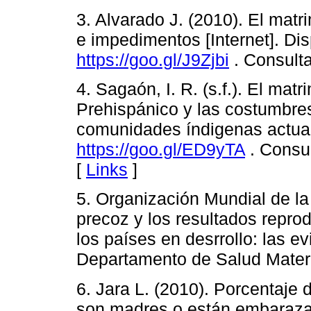
3. Alvarado J. (2010). El mat
e impedimentos [Internet]. Di
https://goo.gl/J9Zjbi
. Consulta
4. Sagaón, I. R. (s.f.). El ma
Prehispánico y las costumbre
comunidades índigenas actual
https://goo.gl/ED9yTA
. Consul
[
Links
]
5. Organización Mundial de la
precoz y los resultados repro
los países en desrrollo: las 
Departamento de Salud Mater
6. Jara L. (2010). Porcentaje
son madres o están embaraza