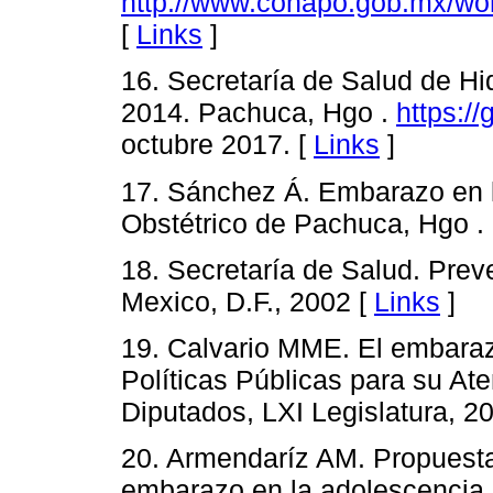
http://www.conapo.gob.mx/w
[
Links
]
16. Secretaría de Salud de Hi
2014. Pachuca, Hgo .
https:/
octubre 2017. [
Links
]
17. Sánchez Á. Embarazo en l
Obstétrico de Pachuca, Hgo .
18. Secretaría de Salud. Pre
Mexico, D.F., 2002 [
Links
]
19. Calvario MME. El embara
Políticas Públicas para su At
Diputados, LXI Legislatura, 2
20. Armendaríz AM. Propuesta 
embarazo en la adolescencia.