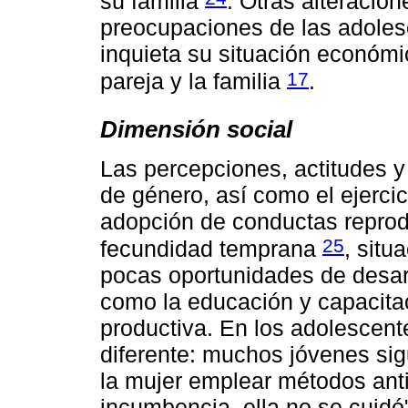
su familia
. Otras alteracio
preocupaciones de las adoles
inquieta su situación económi
17
pareja y la familia
.
Dimensión social
Las percepciones, actitudes y 
de género, así como el ejercic
adopción de conductas repro
25
fecundidad temprana
, situ
pocas oportunidades de desarr
como la educación y capacitaci
productiva. En los adolescente
diferente: muchos jóvenes si
la mujer emplear métodos anti
incumbencia, ella no se cuidó"