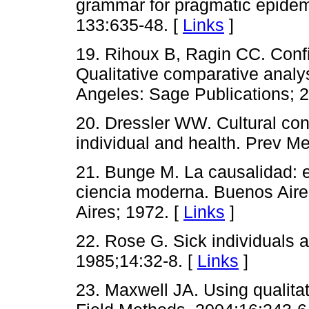
grammar for pragmatic epidem
133:635-48. [
Links
]
19. Rihoux B, Ragin CC. Conf
Qualitative comparative analy
Angeles: Sage Publications; 
20. Dressler WW. Cultural con
individual and health. Prev M
21. Bunge M. La causalidad: el
ciencia moderna. Buenos Aires
Aires; 1972. [
Links
]
22. Rose G. Sick individuals a
1985;14:32-8. [
Links
]
23. Maxwell JA. Using qualita