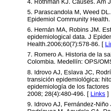
4. Rothman KJ. Causes. Am J
5. Parascandola M, Weed DL. 
Epidemiol Community Health. 
6. Hernán MA, Robins JM. Est
epidemiological data. J Epid
Health.2006;60(7):578-86. [
Li
7. Romero A. Historia de la sa
Colombia. Medellín: OPS/OM
8. Idrovo AJ, Eslava JC, Rodr
transición epidemiológica: hito
epidemiología de los factore
2008; 28(4):480-496. [
Links
]
9. Idrovo AJ, Fernández-Niño 