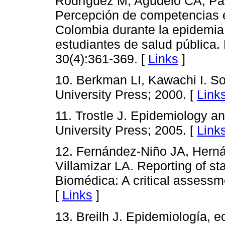
Rodríguez M, Agudelo CA, Pa
Percepción de competencias 
Colombia durante la epidemia
estudiantes de salud pública
30(4):361-369. [
Links
]
10. Berkman LI, Kawachi I. So
University Press; 2000. [
Link
11. Trostle J. Epidemiology a
University Press; 2005. [
Link
12. Fernández-Niño JA, Hern
Villamizar LA. Reporting of sta
Biomédica: A critical assessm
[
Links
]
13. Breilh J. Epidemiología, e