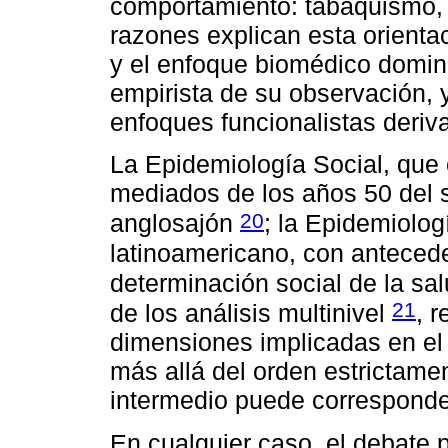
comportamiento: tabaquismo, 
razones explican esta orientaci
y el enfoque biomédico domina
empirista de su observación, y 
enfoques funcionalistas deriva
La Epidemiología Social, que
mediados de los años 50 del s
20
anglosajón
; la Epidemiologí
latinoamericano, con antecede
determinación social de la sa
21
de los análisis multinivel
, 
dimensiones implicadas en el
más allá del orden estrictamen
intermedio puede corresponde
En cualquier caso, el debate p