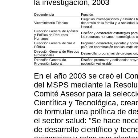
la investigación, 2003
Dependencia
Función
Dirigir las investigaciones y estudios t
Viceministerio Técnico
desarrollo de la familia y la sociedad,
integral
Dirección General de Análisis
Diseñar y desarrollar estrategias para
y Política de Recursos
los recursos humanos, tecnológicos e i
Humanos
Dirección General de Salud
Proponer, desarrollar, ejecutar y apoy
Pública
país, en coordinación con las instituc
Dirección General de Riesgos
Desarrollar programas de divulgación,
Profesionales
Dirección General de
Diseñar, promover y cofinanciar proye
Protección Laboral
población vulnerable
En el año 2003 se creó el Co
del MSPS mediante la Resoluc
Comité Asesor para la selecci
Científica y Tecnológica, cre
de formular una política de des
el sector salud: "Se hace nece
de desarrollo científico y tec