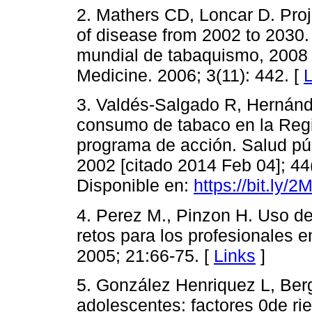
2. Mathers CD, Loncar D. Proj
of disease from 2002 to 2030
mundial de tabaquismo, 200
Medicine. 2006; 3(11): 442. [
L
3. Valdés-Salgado R, Hernánd
consumo de tabaco en la Reg
programa de acción. Salud públ
2002 [citado 2014 Feb 04]; 44
Disponible en:
https://bit.ly/
4. Perez M., Pinzon H. Uso de
retos para los profesionales e
2005; 21:66-75. [
Links
]
5. González Henriquez L, Ber
adolescentes: factores 0de rie