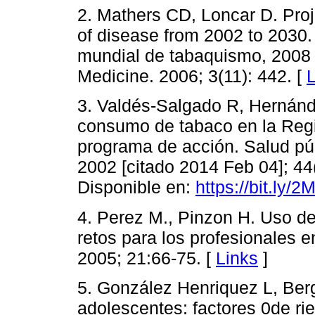
2. Mathers CD, Loncar D. Proj
of disease from 2002 to 2030
mundial de tabaquismo, 200
Medicine. 2006; 3(11): 442. [
L
3. Valdés-Salgado R, Hernánd
consumo de tabaco en la Reg
programa de acción. Salud públ
2002 [citado 2014 Feb 04]; 44
Disponible en:
https://bit.ly/
4. Perez M., Pinzon H. Uso de
retos para los profesionales e
2005; 21:66-75. [
Links
]
5. González Henriquez L, Ber
adolescentes: factores 0de rie