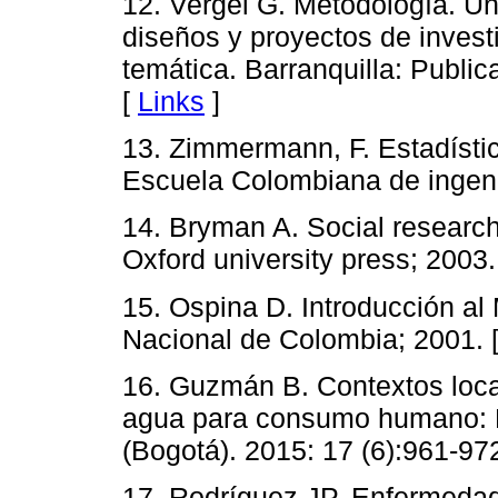
12. Vergel G. Metodología. Un
diseños y proyectos de invest
temática. Barranquilla: Publi
[
Links
]
13. Zimmermann, F. Estadístic
Escuela Colombiana de ingeni
14. Bryman A. Social researc
Oxford university press; 2003.
15. Ospina D. Introducción al
Nacional de Colombia; 2001. 
16. Guzmán B. Contextos local
agua para consumo humano: Br
(Bogotá). 2015: 17 (6):961-97
17. Rodríguez JP. Enfermedad