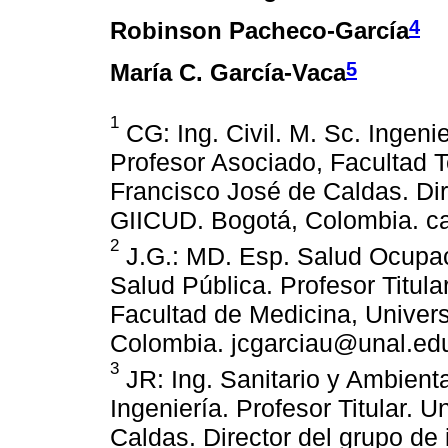
4
Robinson Pacheco-García
5
María C. García-Vaca
1
CG: Ing. Civil. M. Sc. Ingenie
Profesor Asociado, Facultad Te
Francisco José de Caldas. Dir
GIICUD. Bogotá, Colombia. ca
2
J.G.: MD. Esp. Salud Ocupaci
Salud Pública. Profesor Titul
Facultad de Medicina, Univer
Colombia. jcgarciau@unal.ed
3
JR: Ing. Sanitario y Ambienta
Ingeniería. Profesor Titular. U
Caldas. Director del grupo 