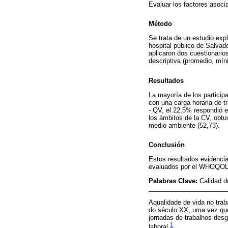
Evaluar los factores asoci
Método
Se trata de un estudio expl
hospital público de Salvad
aplicaron dos cuestionario
descriptiva (promedio, mí
Resultados
La mayoría de los particip
con una carga horaria de t
- QV, el 22,5% respondió es
los ámbitos de la CV, obtuv
medio ambiente (52,73).
Conclusión
Estos resultados evidenci
evaluados por el WHOQOL-br
Palabras Clave:
Calidad d
Aqualidade de vida no tra
do século XX, uma vez que 
jornadas de trabalhos des
1
laboral
.