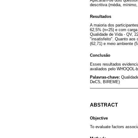
Aplicaram-se dois questio
descritiva (média, mínimo
Resultados
A maioria dos participante
62,5% (n=25) e com carga 
Qualidade de Vida - QV, 2
"insatisfeito". Quanto aos
(62,71) e meio ambiente (5
Conclusão
Esses resultados evidenci
avaliados pelo WHOQOL-bre
Palavras-chave:
Qualidade
DeCS, BIREME)
ABSTRACT
Objective
To evaluate factors associa