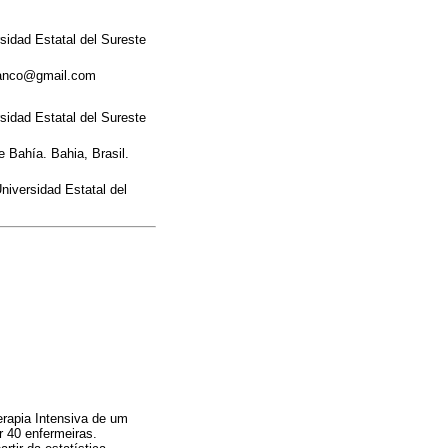
idad Estatal del Sureste
icanco@gmail.com
idad Estatal del Sureste
 Bahía. Bahia, Brasil.
iversidad Estatal del
erapia Intensiva de um
r 40 enfermeiras.