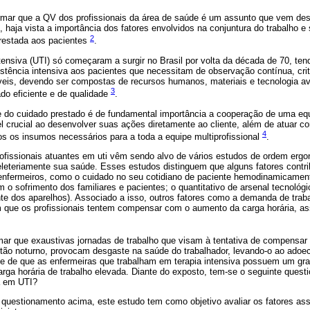
mar que a QV dos profissionais da área de saúde é um assunto que vem des
, haja vista a importância dos fatores envolvidos na conjuntura do trabalho e
2
prestada aos pacientes
.
ensiva (UTI) só começaram a surgir no Brasil por volta da década de 70, ten
stência intensiva aos pacientes que necessitam de observação contínua, cr
eis, devendo ser compostas de recursos humanos, materiais e tecnologia a
3
ado eficiente e de qualidade
.
e do cuidado prestado é de fundamental importância a cooperação de uma equi
l crucial ao desenvolver suas ações diretamente ao cliente, além de atuar 
4
os os insumos necessários para a toda a equipe multiprofissional
.
ofissionais atuantes em uti vêm sendo alvo de vários estudos de ordem ergo
leteriamente sua saúde. Esses estudos distinguem que alguns fatores contri
 enfermeiros, como o cuidado no seu cotidiano de paciente hemodinamicament
m o sofrimento dos familiares e pacientes; o quantitativo de arsenal tecnológ
nte dos aparelhos). Associado a isso, outros fatores como a demanda de trab
que os profissionais tentem compensar com o aumento da carga horária, as
ar que exaustivas jornadas de trabalho que visam à tentativa de compensar 
ntão noturno, provocam desgaste na saúde do trabalhador, levando-o ao adoec
se de que as enfermeiras que trabalham em terapia intensiva possuem um gra
ga horária de trabalho elevada. Diante do exposto, tem-se o seguinte questi
a em UTI?
 questionamento acima, este estudo tem como objetivo avaliar os fatores as