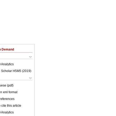
on Demand
 Analytics
 Scholar H5M5 (
2019
)
uese (pdf)
 in xml format
 references
cite this article
 Analytics