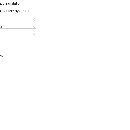
ic translation
is article by e-mail
ks
nk