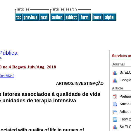
Pública
Services 
4
Journal
20 no.4 Bogotá July/Aug. 2018
SciELO
20n4.65342
Google
ARTIGOS/INVESTIGAÇÃO
Article
fatores associados à qualidade de vida
Portug
 unidades de terapia intensiva
Article
Article
How to 
SciELO
ociated with quality of life in nurses of