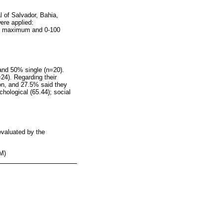
l of Salvador, Bahia,
ere applied:
m, maximum and 0-100
and 50% single (n=20).
24). Regarding their
tion, and 27.5% said they
chological (65.44); social
evaluated by the
LM)