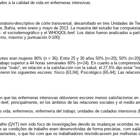
ados a la calidad de vida en enfermeras intensivas.
oratorio-descriptivo de corte transversal, desarrollado en tres Unidades de Te
or, Bahía, entre enero y mayo de 2013. La muestra del estudio fue compuest
s: el sociodemográfico y el WHOQOL-bref. Los datos fueron analizados a parti
nimo, máximo y puntuación 0-100).
antes eran mujeres 90% (n = 36); Entre 25 y 30 años 50% (n=20); 50% (n=20)
rabajo superior a 44 horas semanales 60% (n=24). En cuanto a la comprensió
tar "malo", en relación a la satisfacción con la salud, el 27,5% dijo estar "i
ieron los siguientes escores: físico (63,04); Psicológico (65,44); Las relacion
an que las enfermeras intensivas obtuvieron escores menos satisfactorios en
ef, principalmente, en los ámbitos de las relaciones sociales y el medio a
e vida; enfermeros; enfermería del trabajo; unidades de cuidados intensivos
balho (QVT) tem sido foco de investigações devido às mudanças ocorridas no 
as condições de trabalho eram desenvolvidas de forma precárias, com salári
gastantes, o que fez com que os trabalhadores reivindicassem por melhorias 