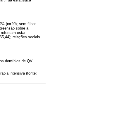
tir da estatística
50% (n=20); sem filhos
preensão sobre a
referiram estar
65,44); relações sociais
 nos domínios de QV
apia intensiva (fonte: