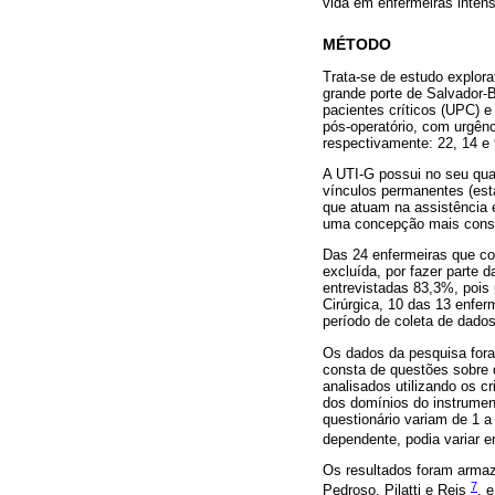
vida em enfermeiras intens
MÉTODO
Trata-se de estudo explorat
grande porte de Salvador-B
pacientes críticos (UPC) e
pós-operatório, com urgênci
respectivamente: 22, 14 e 9
A UTI-G possui no seu quad
vínculos permanentes (esta
que atuam na assistência e
uma concepção mais conso
Das 24 enfermeiras que co
excluída, por fazer parte
entrevistadas 83,3%, pois 
Cirúrgica, 10 das 13 enfe
período de coleta de dados
Os dados da pesquisa foram
consta de questões sobre 
analisados utilizando os 
dos domínios do instrumen
questionário variam de 1 
dependente, podia variar e
Os resultados foram armaz
7
Pedroso, Pilatti e Reis
, 