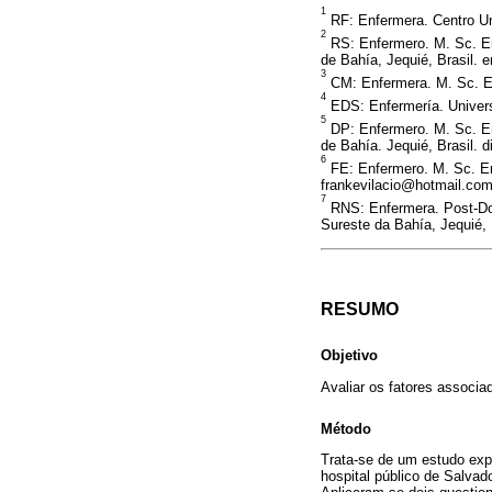
1
RF: Enfermera. Centro Un
2
RS: Enfermero. M. Sc. En
de Bahía, Jequié, Brasil.
3
CM: Enfermera. M. Sc. En
4
EDS: Enfermería. Universi
5
DP: Enfermero. M. Sc. En
de Bahía. Jequié, Brasil.
6
FE: Enfermero. M. Sc. En
frankevilacio@hotmail.co
7
RNS: Enfermera. Post-Doc
Sureste da Bahía, Jequié,
RESUMO
Objetivo
Avaliar os fatores associa
Método
Trata-se de um estudo expl
hospital público de Salvad