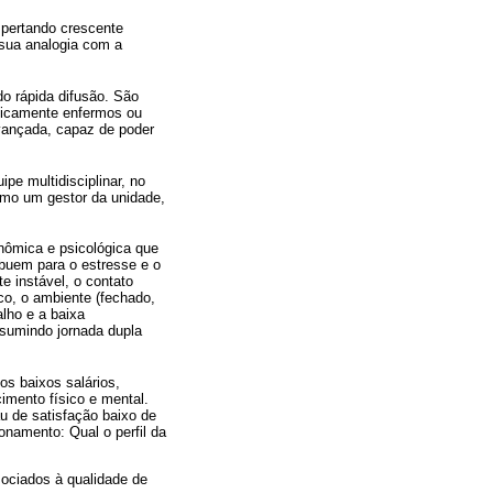
pertando crescente
 sua analogia com a
do rápida difusão. São
iticamente enfermos ou
vançada, capaz de poder
pe multidisciplinar, no
como um gestor da unidade,
nômica e psicológica que
buem para o estresse e o
e instável, o contato
ico, o ambiente (fechado,
alho e a baixa
sumindo jornada dupla
os baixos salários,
imento físico e mental.
u de satisfação baixo de
onamento: Qual o perfil da
sociados à qualidade de