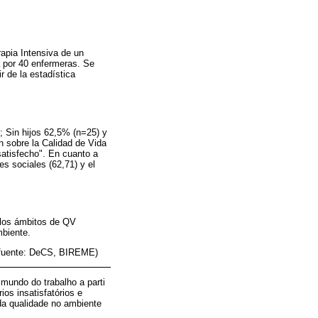
rapia Intensiva de un
a por 40 enfermeras. Se
r de la estadística
; Sin hijos 62,5% (n=25) y
n sobre la Calidad de Vida
nsatisfecho". En cuanto a
es sociales (62,71) y el
 los ámbitos de QV
mbiente.
 (fuente: DeCS, BIREME)
mundo do trabalho a parti
os insatisfatórios e
da qualidade no ambiente