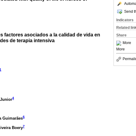
Automat
Send th
Indicators
Related lin
 factores asociados a la calidad de vida en
Share
des de terapia intensiva
More
More
Permali
1
4
 Junior
6
ra Guimarães
7
liveira Boery