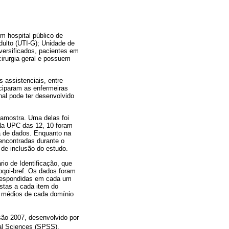
um hospital público de
dulto (UTI-G); Unidade de
versificados, pacientes em
cirurgia geral e possuem
 assistenciais, entre
iciparam as enfermeiras
nal pode ter desenvolvido
amostra. Uma delas foi
 Na UPC das 12, 10 foram
ta de dados. Enquanto na
encontradas durante o
 de inclusão do estudo.
io de Identificação, que
oqoi-bref. Os dados foram
 respondidas em cada um
stas a cada item do
s médios de cada domínio
ão 2007, desenvolvido por
ial Sciences (SPSS),