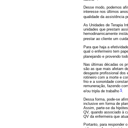
Desse modo, podemos afir
interesse nos últimos anos
qualidade da assistência 
As Unidades de Terapia Int
unidades que prestam assi
hemodinamicamente instáv
prestar ao cliente um cuid
Para que haja a efetividad
qual o enfermeiro tem pape
planejando e provendo tod
Nas últimas décadas os pr
são as que mais afetam de
desgaste profissional dos
rotineiro com a morte e co
frio e a sonoridade consta
remuneração, fazendo com 
5
e/ou tripla de trabalho
.
Dessa forma, pode-se afirm
inclusive em forma de pla
Assim, parte-se da hipóte
QV, quando associado à car
QV da enfermeira que atu
Portanto, para responder o