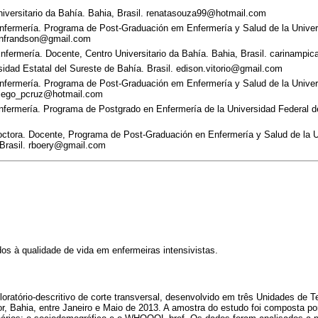
iversitario da Bahía. Bahia, Brasil. renatasouza99@hotmail.com
fermería. Programa de Post-Graduación em Enfermería y Salud de la Univers
 enfrandson@gmail.com
fermería. Docente, Centro Universitario da Bahía. Bahia, Brasil. carinamp
dad Estatal del Sureste de Bahía. Brasil. edison.vitorio@gmail.com
fermería. Programa de Post-Graduación em Enfermería y Salud de la Univers
 diego_pcruz@hotmail.com
fermería. Programa de Postgrado en Enfermería de la Universidad Federal de
m
tora. Docente, Programa de Post-Graduación en Enfermería y Salud de la Un
 Brasil. rboery@gmail.com
dos à qualidade de vida em enfermeiras intensivistas.
oratório-descritivo de corte transversal, desenvolvido em três Unidades de T
or, Bahia, entre Janeiro e Maio de 2013. A amostra do estudo foi composta po