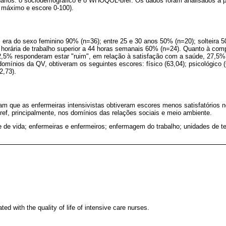
nários: o sociodemográfico e o WHOQOL-bref. Os dados foram analisados a par
, máximo e escore 0-100).
s era do sexo feminino 90% (n=36); entre 25 e 30 anos 50% (n=20); solteira 
horária de trabalho superior a 44 horas semanais 60% (n=24). Quanto à com
2,5% responderam estar "ruim", em relação à satisfação com a saúde, 27,5% 
 domínios da QV, obtiveram os seguintes escores: físico (63,04); psicológico (
2,73).
am que as enfermeiras intensivistas obtiveram escores menos satisfatórios
f, principalmente, nos domínios das relações sociais e meio ambiente.
 de vida; enfermeiras e enfermeiros; enfermagem do trabalho; unidades de ter
ted with the quality of life of intensive care nurses.