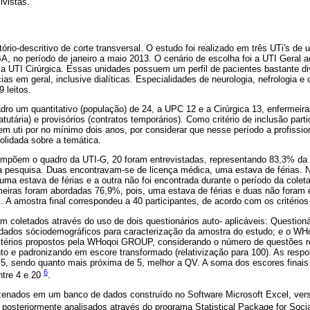
ivistas.
ório-descritivo de corte transversal. O estudo foi realizado em três UTi's de 
A, no período de janeiro a maio 2013. O cenário de escolha foi a UTI Geral a
 a UTI Cirúrgica. Essas unidades possuem um perfil de pacientes bastante di
as em geral, inclusive dialíticas. Especialidades de neurologia, nefrologia e 
 leitos.
ro um quantitativo (população) de 24, a UPC 12 e a Cirúrgica 13, enfermeiras
tutária) e provisórios (contratos temporários). Como critério de inclusão part
m uti por no mínimo dois anos, por considerar que nesse período a profissio
lidada sobre a temática.
mpõem o quadro da UTI-G, 20 foram entrevistadas, representando 83,3% da 
 da pesquisa. Duas encontravam-se de licença médica, uma estava de férias.
uma estava de férias e a outra não foi encontrada durante o período da cole
rmeiras foram abordadas 76,9%, pois, uma estava de férias e duas não foram 
. A amostra final correspondeu a 40 participantes, de acordo com os critérios
 coletados através do uso de dois questionários auto- aplicáveis: Questionár
dados sóciodemográficos para caracterização da amostra do estudo; e o WH
critérios propostos pela WHoqoi GROUP, considerando o número de questões
to e padronizando em escore transformado (relativização para 100). As respo
a 5, sendo quanto mais próxima de 5, melhor a QV. A soma dos escores finai
6
ntre 4 e 20
.
enados em um banco de dados construído no Software Microsoft Excel, vers
e posteriormente analisados através do programa Statistical Package for Soc