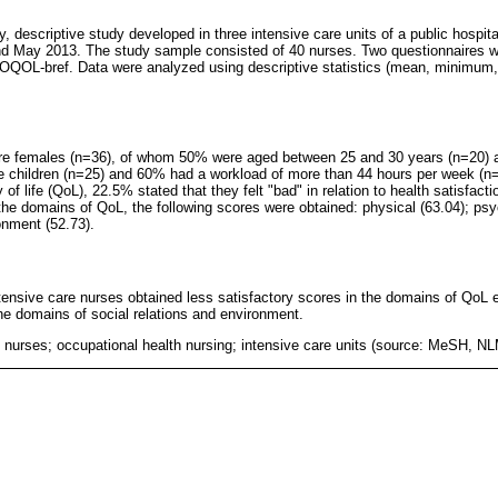
y, descriptive study developed in three intensive care units of a public hospita
nd May 2013. The study sample consisted of 40 nurses. Two questionnaires w
QOL-bref. Data were analyzed using descriptive statistics (mean, minimu
ere females (n=36), of whom 50% were aged between 25 and 30 years (n=20) 
 children (n=25) and 60% had a workload of more than 44 hours per week (n=
 of life (QoL), 22.5% stated that they felt "bad" in relation to health satisfac
 the domains of QoL, the following scores were obtained: physical (63.04); psy
onment (52.73).
tensive care nurses obtained less satisfactory scores in the domains of QoL 
e domains of social relations and environment.
e; nurses; occupational health nursing; intensive care units (source: MeSH, N