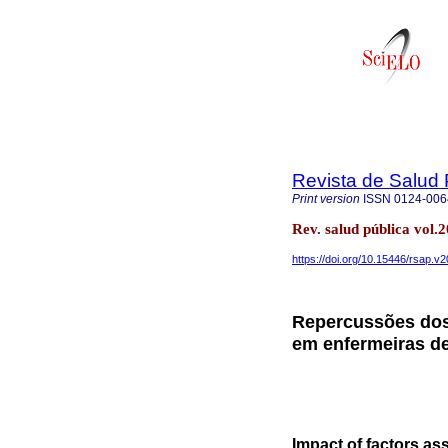
Revista de Salud 
Print version
ISSN
0124-006
Rev. salud pública vol.
https://doi.org/10.15446/rsap.v
Repercussões dos 
em enfermeiras de
Impact of factors ass