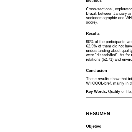
Methods
Cross-sectional, explorator
Brazil, between January a
sociodemographic and WHO
score).
Results
90% of the participants w
62.5% of them did not have
understanding about quality
were "dissatisfied". As for
relations (62.71) and envir
Conclusion
These results show that in
WHOQOL-bref, mainly in th
Key Words:
Quality of lif
RESUMEN
Objetivo