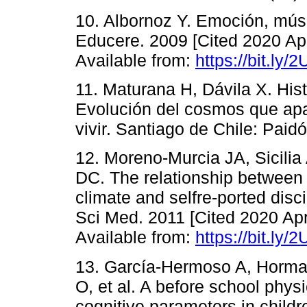
10. Albornoz Y. Emoción, músic
Educere. 2009 [Cited 2020 Apr
Available from:
https://bit.ly
11. Maturana H, Dávila X. Hist
Evolución del cosmos que ap
vivir. Santiago de Chile: Paid
12. Moreno-Murcia JA, Sicilia
DC. The relationship between g
climate and selfre-ported disc
Sci Med. 2011 [Cited 2020 Apr 
Available from:
https://bit.ly
13. García-Hermoso A, Horma
O, et al. A before school physi
cognitive parameters in childr