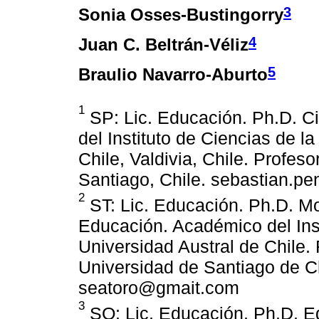
3
Sonia Osses-Bustingorry
4
Juan C. Beltrán-Véliz
5
Braulio Navarro-Aburto
1
SP: Lic. Educación. Ph.D. C
del Instituto de Ciencias de l
Chile, Valdivia, Chile. Profes
Santiago, Chile. sebastian.p
2
ST: Lic. Educación. Ph.D. M
Educación. Académico del Ins
Universidad Austral de Chile.
Universidad de Santiago de Ch
seatoro@gmait.com
3
SO: Lic. Educación. Ph.D. 