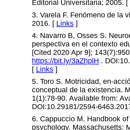
Editorial Universitaria; 2005. [
3. Varela F. Fenómeno de la v
2016. [
Links
]
4. Navarro B, Osses S. Neuroc
perspectiva en el contexto ed
[Cited 2020 Apr 9]; 143(7):950
https://bit.ly/3aZhplH
. DOI:10
[
Links
]
5. Toro S. Motricidad, en-acci
conceptual de la existencia. M
1(1):78-90. Available from: Av
DOI:10.29181/2594-6463.2017
6. Cappuccio M. Handbook of 
psychology. Massachusetts: M