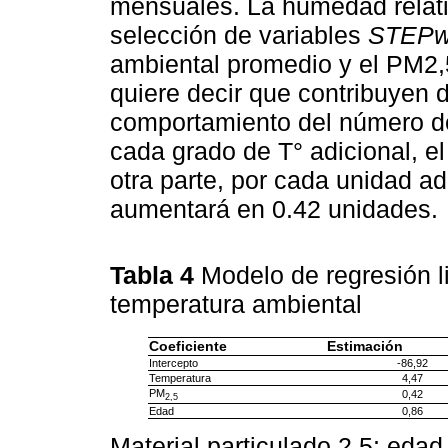
mensuales. La humedad relati
selección de variables
STEPw
ambiental promedio y el PM2,5
quiere decir que contribuyen d
comportamiento del número d
cada grado de T° adicional, e
otra parte, por cada unidad a
aumentará en 0.42 unidades.
Tabla 4
Modelo de regresión li
temperatura ambiental
Coeficiente
Estimación
Intercepto
-86,92
Temperatura
4,47
PM
0,42
2,5
Edad
0,86
Material particulado 2,5; eda