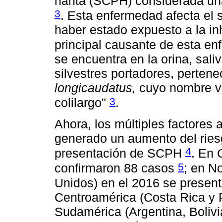
hanta (SCPH) considerada una
3
. Esta enfermedad afecta el s
haber estado expuesto a la in
principal causante de esta 
se encuentra en la orina, sali
silvestres portadores, perten
longicaudatus,
cuyo nombre vul
3
colilargo"
.
Ahora, los múltiples factores
generado un aumento del riesg
4
presentación de SCPH
. En 
5
confirmaron 88 casos
; en N
Unidos) en el 2016 se present
Centroamérica (Costa Rica y 
Sudamérica (Argentina, Bolivi