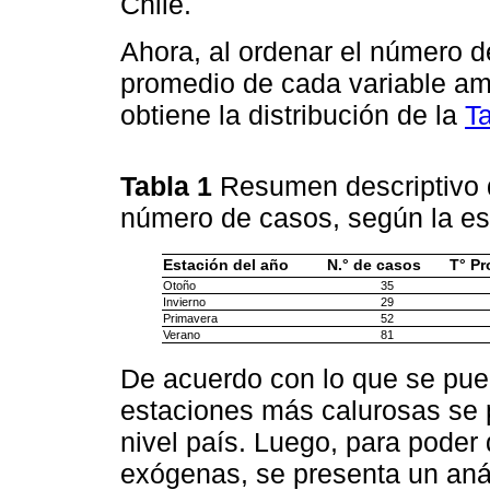
Chile.
Ahora, al ordenar el número d
promedio de cada variable am
obtiene la distribución de la
T
Tabla 1
Resumen descriptivo d
número de casos, según la es
Estación del año
N.° de casos
T° P
Otoño
35
Invierno
29
Primavera
52
Verano
81
De acuerdo con lo que se pue
estaciones más calurosas se
nivel país. Luego, para poder 
exógenas, se presenta un anál