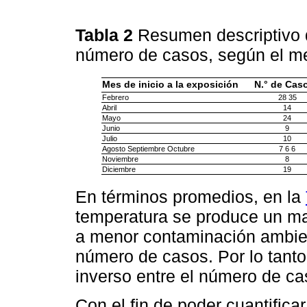
Tabla 2
Resumen descriptivo d
número de casos, según el m
Mes de inicio a la exposición
N.° de Cas
Febrero
28 35
Abril
14
Mayo
24
Junio
9
Julio
10
Agosto Septiembre Octubre
7 6 6
Noviembre
8
Diciembre
19
En términos promedios, en la
temperatura se produce un ma
a menor contaminación ambien
número de casos. Por lo tant
inverso entre el número de ca
Con el fin de poder cuantificar