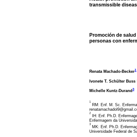
transmissible disea
Promoción de salud y
personas con enferm
1
Renata Machado-Becker
Ivonete T. Schülter Bus
3
Michelle Kuntz-Durand
1
RM: Enf. M. Sc. Enferma
renatamachadol9@gmail.
2
IH: Enf. Ph.D. Enfermag
Enfermagem da Universidad
3
MK: Enf. Ph.D. Enferma
Universidade Federal de S