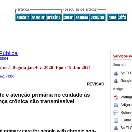
Pública
Serviços P
-0064
Journal
22 no.1 Bogotá jan./fev. 2020 Epub 19-Jan-2021
SciELO
22n1.79305
Google
REVISÃO
Artigo
e e atenção primária no cuidado às
Portug
ça crônica não transmissível
Artigo
Referên
Como c
SciELO
 primary care for people with chronic non-