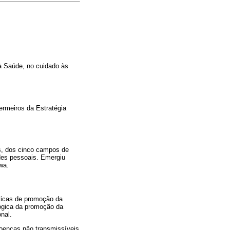
à Saúde, no cuidado às
fermeiros da Estratégia
s, dos cinco campos de
des pessoais. Emergiu
wa.
ticas de promoção da
ógica da promoção da
nal.
oenças não transmissíveis