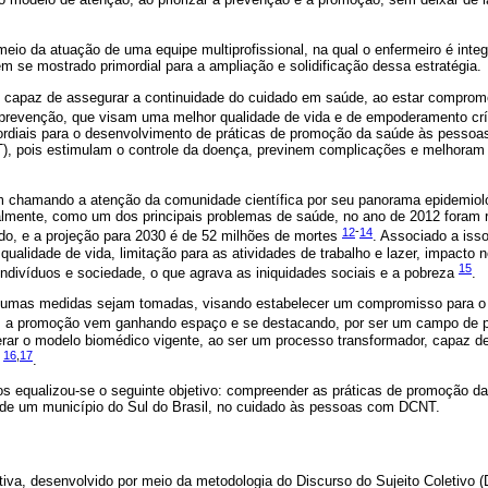
io da atuação de uma equipe multiprofissional, na qual o enfermeiro é integ
 se mostrado primordial para a ampliação e solidificação dessa estratégia.
 é capaz de assegurar a continuidade do cuidado em saúde, ao estar comprom
revenção, que visam uma melhor qualidade de vida e de empoderamento crít
ordiais para o desenvolvimento de práticas de promoção da saúde às pesso
, pois estimulam o controle da doença, previnem complicações e melhoram 
 chamando a atenção da comunidade científica por seu panorama epidemioló
almente, como um dos principais problemas de saúde, no ano de 2012 foram 
12
-
14
o, e a projeção para 2030 é de 52 milhões de mortes
. Associado a iss
qualidade de vida, limitação para as atividades de trabalho e lazer, impacto 
15
indivíduos e sociedade, o que agrava as iniquidades sociais e a pobreza
.
algumas medidas sejam tomadas, visando estabelecer um compromisso para o
o, a promoção vem ganhando espaço e se destacando, por ser um campo de 
perar o modelo biomédico vigente, ao ser um processo transformador, capaz d
16
,
17
o
.
s equalizou-se o seguinte objetivo: compreender as práticas de promoção d
de um município do Sul do Brasil, no cuidado às pessoas com DCNT.
tiva, desenvolvido por meio da metodologia do Discurso do Sujeito Coletivo 