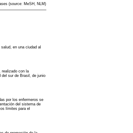
seases (source: MeSH, NLM)
 salud, en una ciudad al
, realizado con la
 del sur de Brasil, de junio
das por los enfermeros se
ientación del sistema de
os límites para el
cas de promoción de la