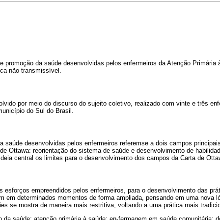
e promoção da saúde desenvolvidas pelos enfermeiros da Atenção Primária 
ca não transmissível.
lvido por meio do discurso do sujeito coletivo, realizado com vinte e três en
nicípio do Sul do Brasil.
a saúde desenvolvidas pelos enfermeiros referemse a dois campos principai
 de Ottawa: reorientação do sistema de saúde e desenvolvimento de habilida
deia central os limites para o desenvolvimento dos campos da Carta de Otta
 esforços empreendidos pelos enfermeiros, para o desenvolvimento das prá
am em determinados momentos de forma ampliada, pensando em uma nova l
es se mostra de maneira mais restritiva, voltando a uma prática mais tradicio
 da saúde; atenção primária à saúde; en-fermagem em saúde comunitária; d