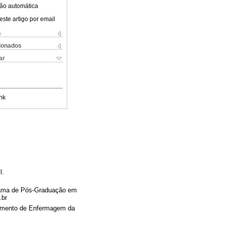
ão automática
este artigo por email
s
cionados
ar
nk
l.
rama de Pós-Graduação em
.br
amento de Enfermagem da