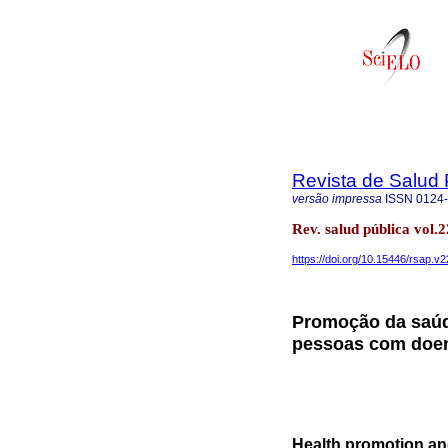
Revista de Salud 
versão impressa
ISSN
0124
Rev. salud pública vol.
https://doi.org/10.15446/rsap.v
Promoção da saúd
pessoas com doen
Health promotion and