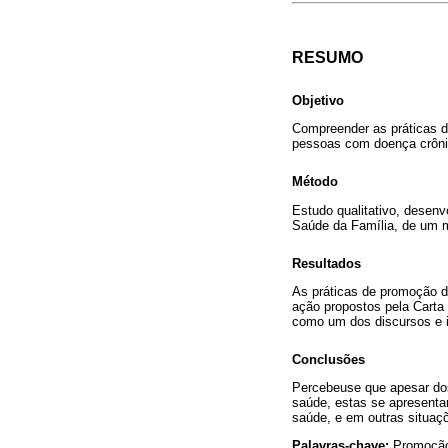
RESUMO
Objetivo
Compreender as práticas d
pessoas com doença crôni
Método
Estudo qualitativo, desenvo
Saúde da Família, de um mu
Resultados
As práticas de promoção d
ação propostos pela Carta
como um dos discursos e i
Conclusões
Percebeuse que apesar dos
saúde, estas se apresent
saúde, e em outras situaçõ
Palavras-chave:
Promoção