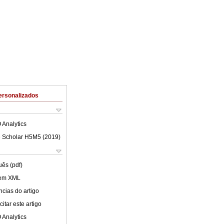
ersonalizados
 Analytics
 Scholar H5M5 (
2019
)
uês (pdf)
 em XML
cias do artigo
itar este artigo
 Analytics