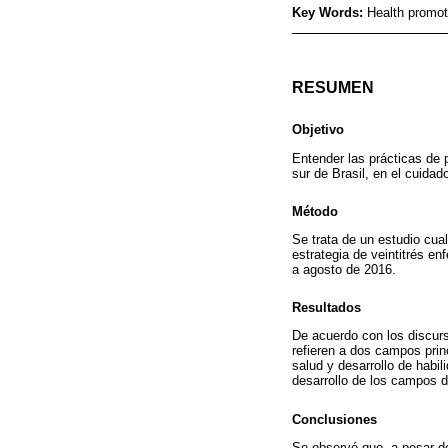
Key Words:
Health promot
RESUMEN
Objetivo
Entender las prácticas de 
sur de Brasil, en el cuida
Método
Se trata de un estudio cual
estrategia de veintitrés en
a agosto de 2016.
Resultados
De acuerdo con los discurs
refieren a dos campos prin
salud y desarrollo de habi
desarrollo de los campos d
Conclusiones
Se observó que, a pesar de