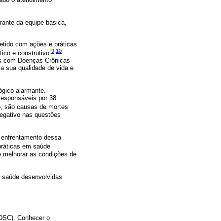
rante da equipe básica,
etido com ações e práticas
9
,
10
ico e construtivo
.
as com Doenças Crônicas
a sua qualidade de vida e
gico alarmante.
responsáveis por 38
o, são causas de mortes
negativo nas questões
 enfrentamento dessa
práticas em saúde
e melhorar as condições de
a saúde desenvolvidas
(DSC). Conhecer o