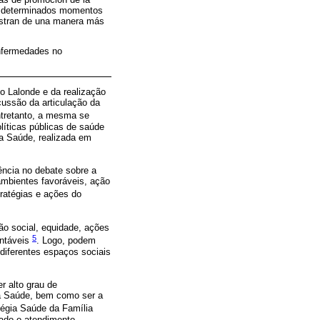
en determinados momentos
estran de una manera más
enfermedades no
o Lalonde e da realização
cussão da articulação da
ntretanto, a mesma se
líticas públicas de saúde
a Saúde, realizada em
ência no debate sobre a
ambientes favoráveis, ação
ratégias e ações do
ão social, equidade, ações
5
entáveis
. Logo, podem
diferentes espaços sociais
r alto grau de
o à Saúde, bem como ser a
tégia Saúde da Família
lado o atendimento