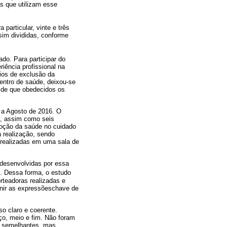
 que utilizam esse
particular, vinte e três
sim divididas, conforme
do. Para participar do
iência profissional na
rios de exclusão da
entro de saúde, deixou-se
sde que obedecidos os
o a Agosto de 2016. O
s, assim como seis
oção da saúde no cuidado
 realização, sendo
 realizadas em uma sala de
s desenvolvidas por essa
. Dessa forma, o estudo
rteadoras realizadas e
unir as expressõeschave de
o claro e coerente.
o, meio e fim. Não foram
os semelhantes, mas