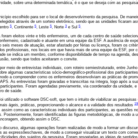
dade, sobre uma determinada temática, é o que se deseja com as pesquisas
nicípio escolhido para ser o local de desenvolvimento da pesquisa. De maneira 
elegidos através de um sorteio eletrônico, sendo que as unidades ficaram as
5
5
5
3
5
Centro
, Continente
, Leste
, Norte
e Sul
.
foram eleitos vinte e três enfermeiros, um de cada centro de saúde seleciona
enfermeiro, cadastrado e atuante em uma equipe da ESF. A ausência de exper
seis meses de atuação, estar afastado por férias ou licença, foram os crité
dos profissionais, nos locais em que havia mais de uma equipe da ESF, por c
ade se indica um membro, conforme disponibilidade de tempo na agenda, de
clusão, sendo que todos aceitaram o convite.
por meio de entrevistas individuais, com roteiro semiestruturado, entre Junh
bre algumas características sócio-demográfico-profissional dos participante
 modo a compreender como os enfermeiros desenvolviam as práticas de prom
S. As entrevistas foram gravadas e transcritas na íntegra, logo após a sua
 participantes. Foram agendadas previamente, via coordenador da unidade, e
tro de saúde.
i utilizado o software DSC-soft, que tem o intuito de viabilizar as pesquisa
19
ais ágeis, práticas, proporcionando o alcance e a validade dos resultados
, assim como as características individuais dos participantes, as questões no
s. Posteriormente, foram identificadas às figuras metodológicas, de modo a 
 ancoragem, obtendo assim o DSC.
o discurso, algumas operações foram realizadas de modo a formar um discurs
s as expressõeschaves, de modo a conseguir visualizar um texto com começ
ificidades dos sujeitos da pesquisa. Foram resgatadas as ideias de sentid