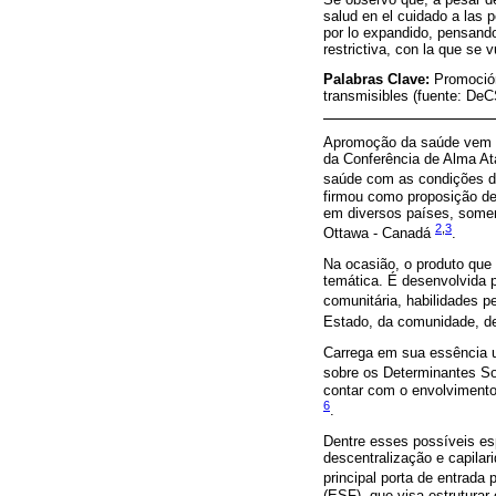
salud en el cuidado a las
por lo expandido, pensand
restrictiva, con la que se 
Palabras Clave:
Promoción
transmisibles (fuente: D
Apromoção da saúde vem se
da Conferência de Alma At
saúde com as condições de
firmou como proposição de 
em diversos países, somen
2
,
3
Ottawa - Canadá
.
Na ocasião, o produto que 
temática. É desenvolvida 
comunitária, habilidades p
Estado, da comunidade, d
Carrega em sua essência um
sobre os Determinantes So
contar com o envolvimento 
6
.
Dentre esses possíveis esp
descentralização e capilar
principal porta de entrada
(ESF), que visa estruturar