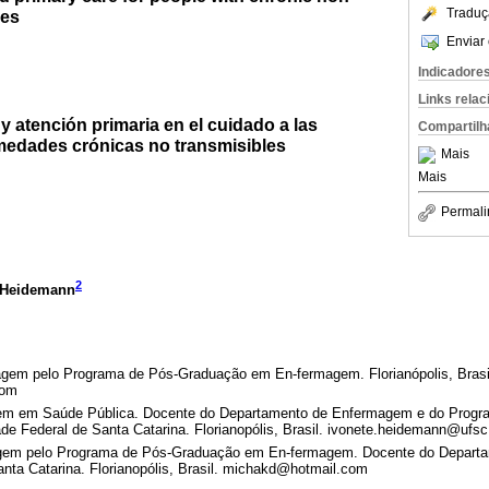
Traduç
ses
Enviar 
Indicadore
Links rela
 atención primaria en el cuidado a las
Compartilh
edades crónicas no transmisibles
Mais
Mais
Permali
2
s Heidemann
gem pelo Programa de Pós-Graduação em En-fermagem. Florianópolis, Brasi
com
em em Saúde Pública. Docente do Departamento de Enfermagem e do Prog
e Federal de Santa Catarina. Florianopólis, Brasil. ivonete.heidemann@ufsc
gem pelo Programa de Pós-Graduação em En-fermagem. Docente do Depart
anta Catarina. Florianopólis, Brasil. michakd@hotmail.com