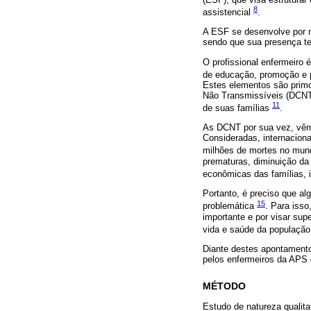
8
assistencial
.
A ESF se desenvolve por me
sendo que sua presença tem
O profissional enfermeiro
de educação, promoção e p
Estes elementos são prim
Não Transmissíveis (DCNT)
11
de suas famílias
.
As DCNT por sua vez, vêm
Consideradas, internacion
milhões de mortes no mund
prematuras, diminuição da 
econômicas das famílias, 
Portanto, é preciso que 
15
problemática
. Para iss
importante e por visar su
vida e saúde da populaçã
Diante destes apontamento
pelos enfermeiros da APS 
MÉTODO
Estudo de natureza qualita