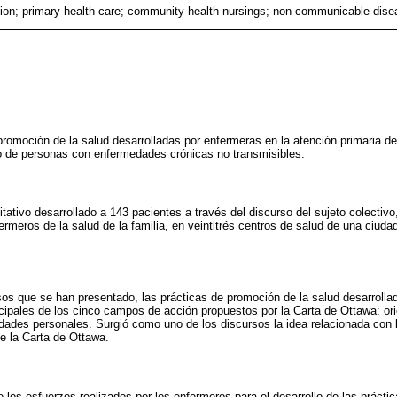
ion; primary health care; community health nursings; non-communicable di
promoción de la salud desarrolladas por enfermeras en la atención primaria de
do de personas con enfermedades crónicas no transmisibles.
itativo desarrollado a 143 pacientes a través del discurso del sujeto colectivo
fermeros de la salud de la familia, en veintitrés centros de salud de una ciudad
os que se han presentado, las prácticas de promoción de la salud desarrolla
cipales de los cinco campos de acción propuestos por la Carta de Ottawa: or
lidades personales. Surgió como uno de los discursos la idea relacionada con l
e la Carta de Ottawa.
 los esfuerzos realizados por los enfermeros para el desarrollo de las prácti