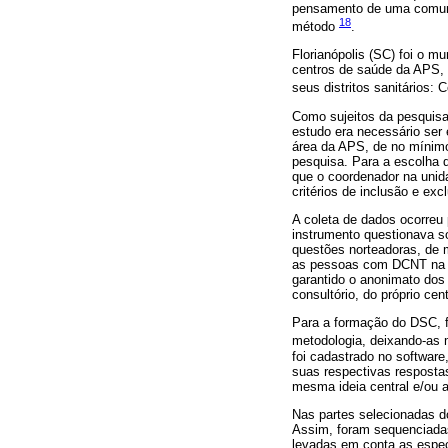
pensamento de uma comuni
18
método
.
Florianópolis (SC) foi o mu
centros de saúde da APS, 
seus distritos sanitários: 
Como sujeitos da pesquisa 
estudo era necessário ser 
área da APS, de no mínimo 
pesquisa. Para a escolha 
que o coordenador na unid
critérios de inclusão e ex
A coleta de dados ocorreu 
instrumento questionava so
questões norteadoras, de
as pessoas com DCNT na AP
garantido o anonimato dos
consultório, do próprio cen
Para a formação do DSC, fo
metodologia, deixando-as m
foi cadastrado no software
suas respectivas resposta
mesma ideia central e/ou
Nas partes selecionadas d
Assim, foram sequenciada
levadas em conta as espec