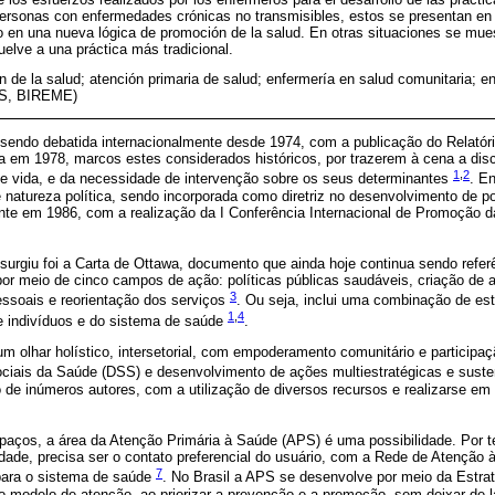
 personas con enfermedades crónicas no transmisibles, estos se presentan 
o en una nueva lógica de promoción de la salud. En otras situaciones se mu
vuelve a una práctica más tradicional.
 de la salud; atención primaria de salud; enfermería en salud comunitaria; 
eCS, BIREME)
ndo debatida internacionalmente desde 1974, com a publicação do Relatóri
a em 1978, marcos estes considerados históricos, por trazerem à cena a dis
1
,
2
 vida, e da necessidade de intervenção sobre os seus determinantes
. E
natureza política, sendo incorporada como diretriz no desenvolvimento de po
te em 1986, com a realização da I Conferência Internacional de Promoção d
surgiu foi a Carta de Ottawa, documento que ainda hoje continua sendo refer
por meio de cinco campos de ação: políticas públicas saudáveis, criação de 
3
essoais e reorientação dos serviços
. Ou seja, inclui uma combinação de est
1
,
4
e indivíduos e do sistema de saúde
.
 olhar holístico, intersetorial, com empoderamento comunitário e participaç
ciais da Saúde (DSS) e desenvolvimento de ações multiestratégicas e sust
de inúmeros autores, com a utilização de diversos recursos e realizarse em 
aços, a área da Atenção Primária à Saúde (APS) é uma possibilidade. Por te
idade, precisa ser o contato preferencial do usuário, com a Rede de Atençã
7
 para o sistema de saúde
. No Brasil a APS se desenvolve por meio da Estra
 o modelo de atenção, ao priorizar a prevenção e a promoção, sem deixar de 