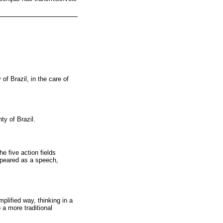
f Brazil, in the care of
ty of Brazil.
e five action fields
appeared as a speech,
lified way, thinking in a
 a more traditional