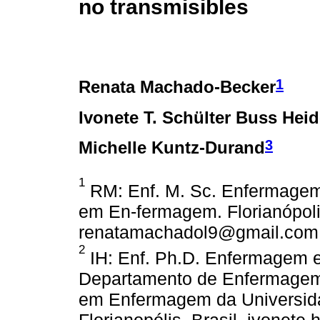
no transmisibles
1
Renata Machado-Becker
Ivonete T. Schülter Buss He
3
Michelle Kuntz-Durand
1
RM: Enf. M. Sc. Enfermage
em En-fermagem. Florianópolis
renatamachadol9@gmail.com
2
IH: Enf. Ph.D. Enfermagem 
Departamento de Enfermagem
em Enfermagem da Universida
Florianopólis, Brasil. ivonet