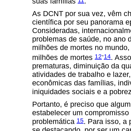
suas famílias
.
As DCNT por sua vez, vêm c
científica por seu panorama e
Consideradas, internacionalm
problemas de saúde, no ano d
milhões de mortes no mundo, 
-
12
14
milhões de mortes
. Ass
prematuras, diminuição da qua
atividades de trabalho e laze
econômicas das famílias, ind
iniquidades sociais e a pobr
Portanto, é preciso que algu
estabelecer um compromisso 
15
problemática
. Para isso, 
se destacando, por ser um ca