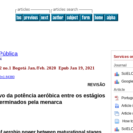
Pública
Services 
4
Journal
.22 no.1 Bogotá Jan./Feb. 2020 Epub Jan 19, 2021
SciELO
22n1.84380
Google
REVISÃO
Article
o da potência aeróbica entre os estágios
Portug
terminados pela menarca
Article
Article
How to 
SciELO
f aerobio power between maturational stages