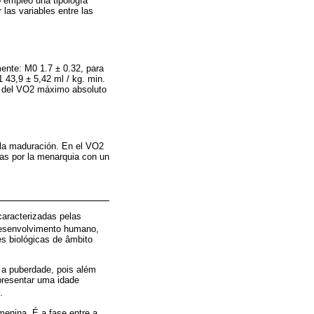
o empleó una tipología
las variables entre las
mente: M0 1.7 ± 0.32, para
 43,9 ± 5,42 ml / kg. min.
o del VO2 máximo absoluto
 la maduración. En el VO2
das por la menarquia con un
caracterizadas pelas
desenvolvimento humano,
s biológicas de âmbito
 a puberdade, pois além
resentar uma idade
.
enina. É a fase entre a