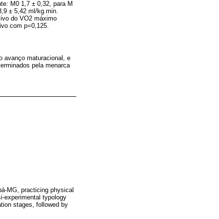
nte: M0 1,7 ± 0,32, para M
3,9 ± 5,42 ml/kg.min.
ssivo do VO2 máximo
tivo com p=0,125.
o avanço maturacional, e
eterminados pela menarca
ubá-MG, practicing physical
i-experimental typology
tion stages, followed by