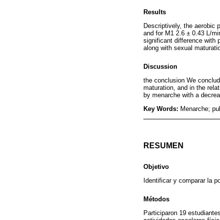
Results
Descriptively, the aerobic 
and for M1 2.6 ± 0.43 L/mi
significant difference wit
along with sexual maturati
Discussion
the conclusion We conclude
maturation, and in the rel
by menarche with a decrea
Key Words:
Menarche; pu
RESUMEN
Objetivo
Identificar y comparar la 
Métodos
Participaron 19 estudiante