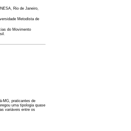
UNESA, Rio de Janeiro,
versidade Metodista de
ncias do Movimento
il.
bá-MG, praticantes de
pregou uma tipologia quase
s variáveis entre os