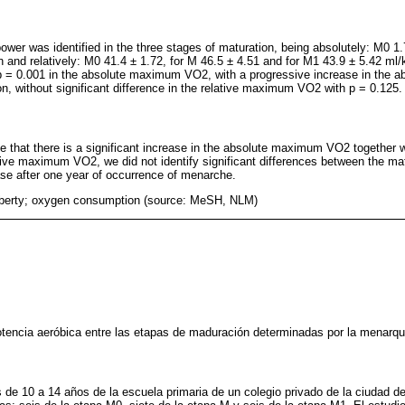
power was identified in the three stages of maturation, being absolutely: M0 1.
n and relatively: M0 41.4 ± 1.72, for M 46.5 ± 4.51 and for M1 43.9 ± 5.42 ml
h p = 0.001 in the absolute maximum VO2, with a progressive increase in th
on, without significant difference in the relative maximum VO2 with p = 0.125.
 that there is a significant increase in the absolute maximum VO2 together w
ative maximum VO2, we did not identify significant differences between the m
se after one year of occurrence of menarche.
berty; oxygen consumption (source: MeSH, NLM)
potencia aeróbica entre las etapas de maduración determinadas por la menarqu
s de 10 a 14 años de la escuela primaria de un colegio privado de la ciudad d