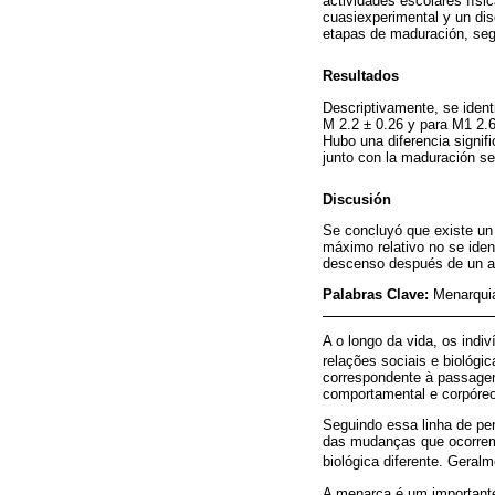
actividades escolares físi
cuasiexperimental y un dis
etapas de maduración, segu
Resultados
Descriptivamente, se ident
M 2.2 ± 0.26 y para M1 2.6
Hubo una diferencia signi
junto con la maduración se
Discusión
Se concluyó que existe un
máximo relativo no se iden
descenso después de un añ
Palabras Clave:
Menarqui
A o longo da vida, os ind
relações sociais e biológi
correspondente à passagem
comportamental e corpóreo
Seguindo essa linha de pen
das mudanças que ocorrem
biológica diferente. Geral
A menarca é um importante