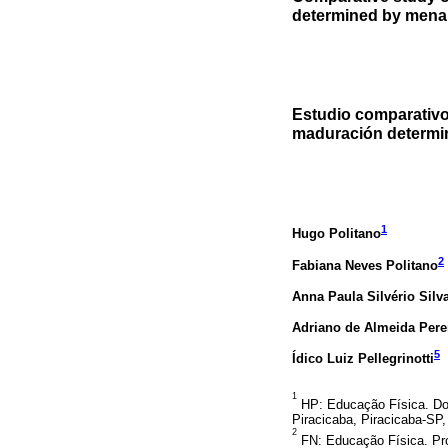
determined by mena
Estudio comparativo 
maduración determi
1
Hugo Politano
2
Fabiana Neves Politano
Anna Paula Silvério Silv
Adriano de Almeida Pere
5
Ídico Luiz Pellegrinotti
1
HP: Educação Física. Doc
Piracicaba, Piracicaba-SP,
2
FN: Educação Física. Pro