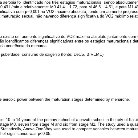
a aeróbia foi identificado nos três estágios maturacionais, sendo absolutame
 0,43 L/min e relativamente: M0 41,4 ± 1,72, para M 46,5 ± 4,51, e para M1 4
gnificativa com p=0,001 no VO2 máximo absoluto, tendo um aumento progre
 maturação sexual, não havendo diferença significativa do VO2 máximo rela
e existe um aumento significativo do VO2 máximo absoluto juntamente com 
o identificamos diferenças significativas entre os estágios maturacionais d
da ocorrência da menarca.
 puberdade; consumo de oxigênio (fonte: DeCS, BIREME)
he aerobic power between the maturation stages determined by menarche.
om 10 to 14 years of the primary school of a private school in the city of Itaj
m stage M0, seven from stage M and six from stage M1. The study used a quas
 Statistically, Anova One-Way was used to compare variables between matura
l of significance was p<0.05.