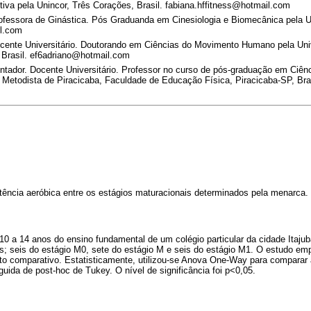
rtiva pela Unincor, Três Corações, Brasil. fabiana.hffitness@hotmail.com
fessora de Ginástica. Pós Graduanda em Cinesiologia e Biomecânica pela 
l.com
ente Universitário. Doutorando em Ciências do Movimento Humano pela Uni
, Brasil. ef6adriano@hotmail.com
ntador. Docente Universitário. Professor no curso de pós-graduação em Ciê
Metodista de Piracicaba, Faculdade de Educação Física, Piracicaba-SP, Bras
otência aeróbica entre os estágios maturacionais determinados pela menarca.
10 a 14 anos do ensino fundamental de um colégio particular da cidade Itaju
es; seis do estágio M0, sete do estágio M e seis do estágio M1. O estudo em
to comparativo. Estatisticamente, utilizou-se Anova One-Way para comparar a
uida de post-hoc de Tukey. O nível de significância foi p<0,05.