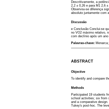
Descritivamente, a potênci
2,2 ± 0,26 e para M1 2,6 ±
Observou-se diferença si
absoluto juntamente com a
Discussão
e Conclusão Conclui-se qu
no VO2 máximo relativo, nã
com declínio após um ano 
Palavras-chave:
Menarca;
ABSTRACT
Objective
To identify and compare t
Methods
Participated 19 students fr
school activities; six fro
and a comparative design.
Tukey's post-hoc. The leve