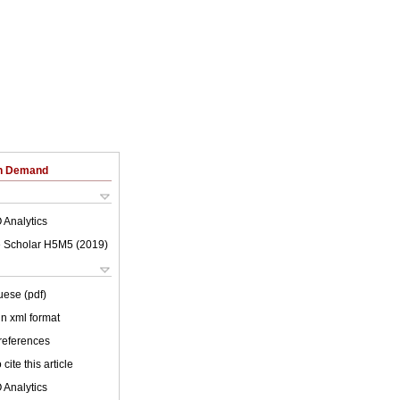
on Demand
 Analytics
 Scholar H5M5 (
2019
)
uese (pdf)
 in xml format
 references
cite this article
 Analytics