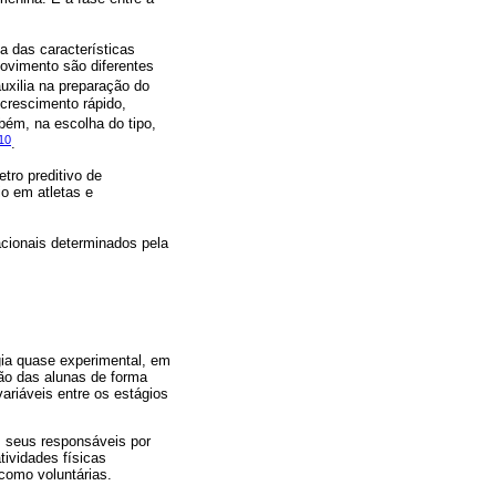
a das características
movimento são diferentes
auxilia na preparação do
 crescimento rápido,
mbém, na escolha do tipo,
10
.
ro preditivo de
o em atletas e
acionais determinados pela
ia quase experimental, em
ção das alunas de forma
ariáveis entre os estágios
s seus responsáveis por
ividades físicas
como voluntárias.