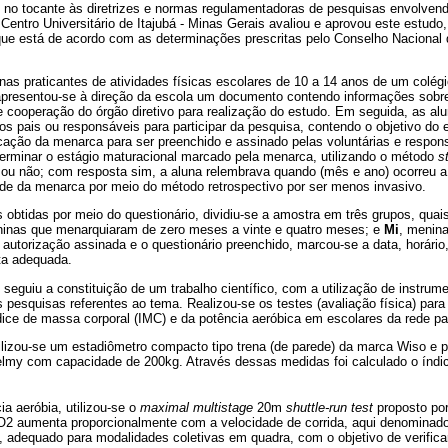
e, no tocante às diretrizes e normas regulamentadoras de pesquisas envolve
Centro Universitário de Itajubá - Minas Gerais avaliou e aprovou este estudo,
ue está de acordo com as determinações prescritas pelo Conselho Naciona
as praticantes de atividades físicas escolares de 10 a 14 anos de um colégio
 apresentou-se à direção da escola um documento contendo informações sobre
 e cooperação do órgão diretivo para realização do estudo. Em seguida, as a
dos pais ou responsáveis para participar da pesquisa, contendo o objetivo do
icação da menarca para ser preenchido e assinado pelas voluntárias e respon
terminar o estágio maturacional marcado pela menarca, utilizando o método
s
 ou não; com resposta sim, a aluna relembrava quando (mês e ano) ocorreu a
ade da menarca por meio do método retrospectivo por ser menos invasivo.
obtidas por meio do questionário, dividiu-se a amostra em três grupos, qua
ninas que menarquiaram de zero meses a vinte e quatro meses; e
Mi
, menin
utorização assinada e o questionário preenchido, marcou-se a data, horário, 
ta adequada.
s seguiu a constituição de um trabalho científico, com a utilização de instrum
 pesquisas referentes ao tema. Realizou-se os testes (avaliação física) para 
ndice de massa corporal (IMC) e da potência aeróbica em escolares da rede par
tilizou-se um estadiômetro compacto tipo trena (de parede) da marca Wiso e 
lmy com capacidade de 200kg. Através dessas medidas foi calculado o índi
ia aeróbia, utilizou-se o
maximal multistage
20m
shuttle-run test
proposto por
2 aumenta proporcionalmente com a velocidade de corrida, aqui denominado 
 adequado para modalidades coletivas em quadra, com o objetivo de verificar