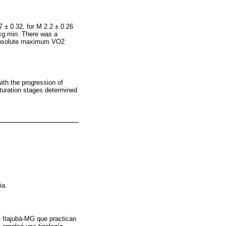
7 ± 0.32, for M 2.2 ± 0.26
/kg.min. There was a
e absolute maximum VO2
ith the progression of
aturation stages determined
ia.
e Itajubá-MG que practican