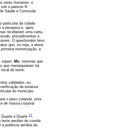
ndo seres humanos, o
 sob o parecer N.
l de Saúde e Comissão
 particular da cidade
 a pesquisa e, após,
lunas receberam uma carta,
 estudo, procedimentos e
sáveis. O questionário teve
tatus quo,
ou seja, a aluna
 primeira menstruação, e
is sejam:
Mo
, meninas que
as que menarquiaram há
local do teste,
entos validados, ou
verificação da estatura
ticular do município.
para o peso corporal, uma
ce de massa corporal
13
 Duarte e Duarte
,
teste aeróbio de corrida
 a potência aeróbia do