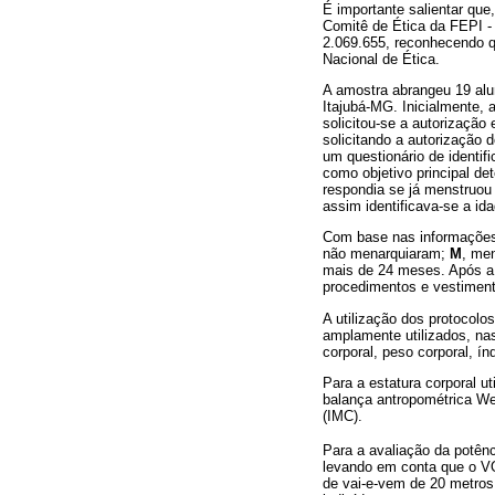
É importante salientar qu
Comitê de Ética da FEPI - 
2.069.655, reconhecendo q
Nacional de Ética.
A amostra abrangeu 19 alun
Itajubá-MG. Inicialmente,
solicitou-se a autorização
solicitando a autorização 
um questionário de identif
como objetivo principal de
respondia se já menstruou
assim identificava-se a id
Com base nas informações 
não menarquiaram;
M
, me
mais de 24 meses. Após a a
procedimentos e vestimen
A utilização dos protocolo
amplamente utilizados, nas
corporal, peso corporal, í
Para a estatura corporal u
balança antropométrica We
(IMC).
Para a avaliação da potênc
levando em conta que o VO
de vai-e-vem de 20 metros,