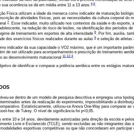
4
,
6
 e sua ocorrência se dá em média entre 11 a 13 anos
.
ão Física utilizam a idade da menarca como indicador de maturação biológic
escrição de atividades físicas, pois as necessidades da cultura corporal do 
7
eral
. Esse indicador, muito utilizado nos contextos da saúde e do esporte, 
adolescente, na redução do risco de lesões, na identificação dos períodos de
8
regime de treinamento em esportes de alta intensidade
. Por fim, auxilia, ta
9
ade dos exercícios físicos realizados durante as aulas
e seleção de atletas
omo indicador da sua capacidade o VO2 máximo, que é um importante parâmet
ém de ser utilizado para acompanhamento e prescrição do treinamento aeróbi
11
,
12
,
4
do ao desenvolvimento maturacional
.
jetivo de identificar e comparar a potência aeróbica entre os estágios matur
ODOS
lveu-se dentro de um modelo de pesquisa descritiva e empregou uma tipolog
terminados antes da realização do experimento, impossibilitando a distribui
comparativo. Estatisticamente, utilizou-se Anova One-Way para comparar as v
ost-hoc de Tukey. O nível de significância foi p<0,05.
s entre 10 e 14 anos, devidamente autorizadas pela direção da escola e pelo
mento Livre e Esclarecido (TCLE), sendo excluídas as não integrantes das at
 modalidades esportivas competitivas ou que não concordaram em participar 