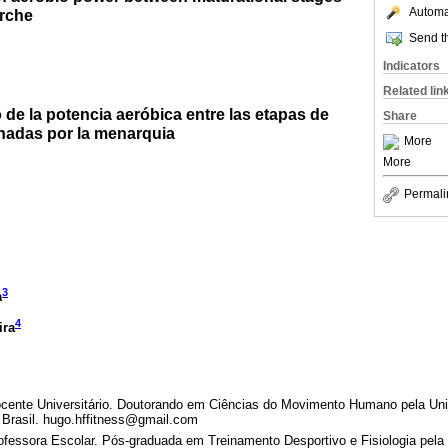
Automat
rche
Send th
Indicators
Related lin
de la potencia aeróbica entre las etapas de
Share
nadas por la menarquia
More
More
Permali
3
a
4
ira
ente Universitário. Doutorando em Ciências do Movimento Humano pela Uni
 Brasil. hugo.hffitness@gmail.com
fessora Escolar. Pós-graduada em Treinamento Desportivo e Fisiologia pela