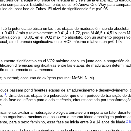
cas; seis de la etapa M0, siete de la etapa M y seis de la etapa M1. El estudi
eño comparativo. Estadísticamente, se utilizó Anova One-Way para comparar 
ido del post hoc de Tukey. El nivel de significancia fue p<0.05.
ificó la potencia aeróbica en las tres etapas de maduración, siendo absoluta
 ± 0.43 L / min y relativamente: M0 41,4 ± 1,72, para M 46,5 ± 4,51 y para M1
ficativa con p = 0.001 en el VO2 máximo absoluto, con un aumento progresiv
xual, sin diferencia significativa en el VO2 máximo relativo con p=0.125.
 aumento significativo en el VO2 máximo absoluto junto con la progresión de
tificaron diferencias significativas entre las etapas de maduración determina
o de ocurrencia de la menarca.
a; pubertad; consumo de oxígeno (source: MeSH; NLM)
ivíduos passam por diferentes etapas de amadurecimento e desenvolvimento, 
1
cas
. Uma dessas etapas é a puberdade, que é um período de transição do 
 da fase da infância para a adolescência, circunstanciada por transformaçõe
.
samento, avaliar a maturação biológica torna-se um importante fator durante
 no organismo, meninas que possuem a mesma idade cronológica podem ap
2
-
6
mente, para o sexo feminino, essa fase se inicia entre 9 e 14 anos de idade
 indicador da fase da puberdade, sendo ela a primeira menstruação de uma m