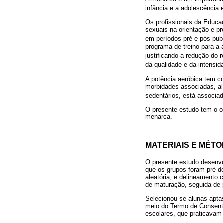
infância e a adolescência
Os profissionais da Educaç
sexuais na orientação e pr
em períodos pré e pós-pub
programa de treino para a 
justificando a redução do 
da qualidade e da intensid
A potência aeróbica tem c
morbidades associadas, al
sedentários, está associa
O presente estudo tem o ob
menarca.
MATERIAIS E MÉT
O presente estudo desenvo
que os grupos foram pré-de
aleatória, e delineamento 
de maturação, seguida de p
Selecionou-se alunas apta
meio do Termo de Consenti
escolares, que praticavam