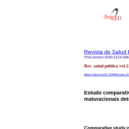
Revista de Salud 
Print version
ISSN
0124-006
Rev. salud pública vol
https://doi.org/10.15446/rsap.v
Estudo comparativ
maturacionais de
Comparative study o