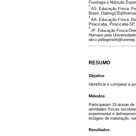
Fisiologia e Nutrição Espo
3
AS: Educação Física. Pro
Brasil. Oabmg135@hotmai
4
AA: Educação Física. Doc
Piracicaba, Piracicaba-SP
5
IP: Educação Física-Orie
Humano pela Universidade 
idico.pellegrinotti@unimep.
RESUMO
Objetivo
Identificar e comparar a p
Métodos
Participaram 19 alunas de 
atividades físicas escolar
experimental e delineamen
estágios de maturação, seg
Resultados