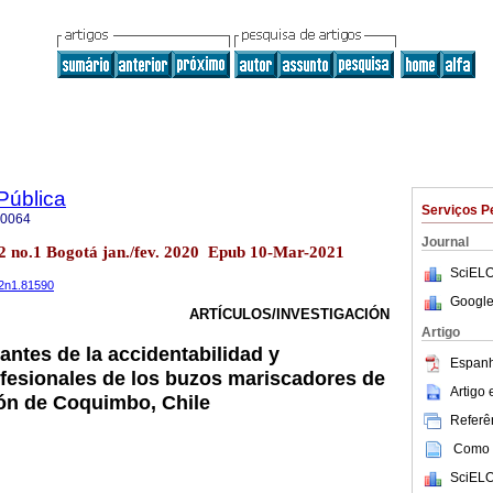
Pública
Serviços P
-0064
Journal
.22 no.1 Bogotá jan./fev. 2020 Epub 10-Mar-2021
SciELO
22n1.81590
Google
ARTÍCULOS/INVESTIGACIÓN
Artigo
antes de la accidentabilidad y
Espanh
fesionales de los buzos mariscadores de
Artigo
ión de Coquimbo, Chile
Referên
Como c
SciELO