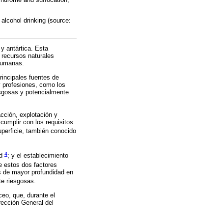
lcohol drinking (source:
 y antártica. Esta
 recursos naturales
humanas.
rincipales fuentes de
y profesiones, como los
sgosas y potencialmente
cción, explotación y
cumplir con los requisitos
uperficie, también conocido
4
ad
; y el establecimiento
e estos dos factores
as de mayor profundidad en
te riesgosas.
ceo, que, durante el
rección General del