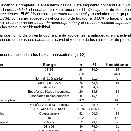
no alcanzó a completar la enseñanza básica. Este segmento concentra el 46,4
a la
profundidad
a la cual se realiza el buceo, el 11,5% baja más de 30 metro
 accidentes. El 69,2% declara que
consume alcohol
y, asociado a este grupo, 
78,6%). Lo mismo sucede con el consumo de tabaco: el 34,6% lo hace, cifra 
imo,
el no uso de las tablas de descompresión
y
el no haber recibido capacita
cias sobre la accidentabilidad.
es que no incidieron en la ocurrencia de accidentes la antigüedad en la activi
romedio de horas dedicadas a la actividad y el uso de los elementos de protec
encuesta aplicada a los buzos mariscadores (n=52)
es
Rango
n
%
f accidente
35-56
26
50,0
15
26
50,0
13
46,4
Normal (18.5 a 24.9)
6
11,5
3
Sobre peso >25
28
53,8
16
Obesidad
18
34,6
9
Enseñanza básica incompleta
20
38,5
13
Enseñanza básica completa
8
15,4
4
incompleta
11
21,2
4
14,3
Enseñanza media completa
13
25,0
7
7-27-Años 28-60 Años
16 36
30,8 69,2
9 19
dad
Cuenta propia
42
80,8
23
10
19,2
5
17,9
ajo el
0.5 a 2
12
23,1
7
03 a 05
40
76,9
21