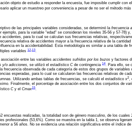
lación objeto de estudio a responder la encuesta, fue imposible cumplir con 
cesario aplicar un muestreo por conveniencia a pesar de no ser el método má
riptivo de las principales variables consideradas, se determinó la
frecuencia 
r ejemplo, para la variable "edad" se consideran los niveles 35-56 y 57-78) y,
e accidentes, para lo cual se calculan sus frecuencias relativas, respectivam
recuencia relativa de accidentes mayor a la frecuencia relativa de la cantidad
nfluencia en la accidentabilidad. Esta metodología es similar a una tabla de f
12
,
13
tiples variables
.
 asociación entre las variables
accidentes sufridos por los buzos
y factores d
14
 y/o adicciones,
se utilizó el estadístico
C
de contingencia
. Para ello, se
la frecuencia observada de cada categoría de estos dos grupos de variables 
uencias esperadas, para lo cual se calcularon las frecuencias relativas de ca
2
lumnas. Utilizando ambas tablas de frecuencias, se calculó el estadístico x
,
ximo. Finalmente, el porcentaje de asociación entre los dos conjuntos de vari
15
dístico
C
y el
Cmax
.
52 encuestas realizadas, la totalidad son de género masculino, de los cuales
es profesionales (53,6%). Como se muestra en la tabla 1, se observa ligera
enor a 56 años. No se evidencia una relación significativa entre el índice de