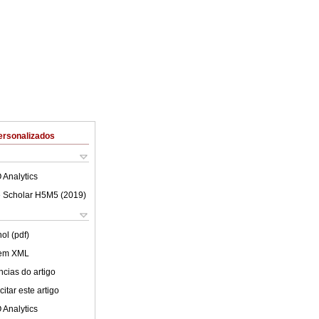
ersonalizados
 Analytics
 Scholar H5M5 (
2019
)
ol (pdf)
 em XML
cias do artigo
itar este artigo
 Analytics