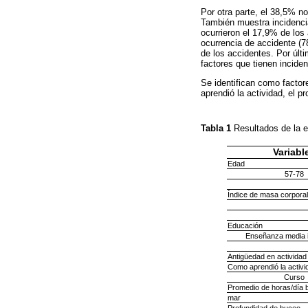
Por otra parte, el 38,5% 
También muestra incidenci
ocurrieron el 17,9% de los
ocurrencia de accidente (
de los accidentes. Por últ
factores que tienen inciden
Se identifican como factor
aprendió la actividad, el p
Tabla 1
Resultados de la 
Variabl
Edad
57-78
Índice de masa corporal
Educación
Enseñanza media 
Antigüedad en actividad
Como aprendió la activi
Curso
Promedio de horas/día b
mar