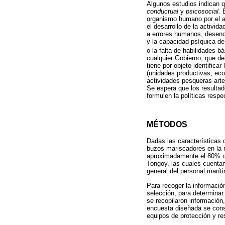
Algunos estudios indican q
conductual
y
psicosocial.
E
organismo humano por el au
el desarrollo de la activi
a errores humanos, desenca
y la capacidad psíquica de 
o la falta de habilidades b
cualquier Gobierno, que de
tiene por objeto identific
(unidades productivas, eco
actividades pesqueras art
Se espera que los resultad
formulen la políticas respe
MÉTODOS
Dadas las características 
buzos mariscadores en la r
aproximadamente el 80% de 
Tongoy, las cuales cuenta
general del personal maríti
Para recoger la informació
selección, para determinar
se recopilaron información
encuesta diseñada se consi
equipos de protección y res