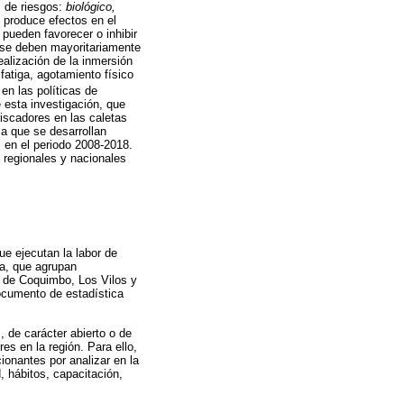
s de riesgos:
biológico,
 produce efectos en el
pueden favorecer o inhibir
s se deben mayoritariamente
ealización de la inmersión
fatiga, agotamiento físico
en las políticas de
 esta investigación, que
riscadores en las caletas
la que se desarrollan
 en el periodo 2008-2018.
 regionales y nacionales
ue ejecutan la labor de
pa, que agrupan
s de Coquimbo, Los Vilos y
ocumento de estadística
, de carácter abierto o de
es en la región. Para ello,
ionantes por analizar en la
, hábitos, capacitación,