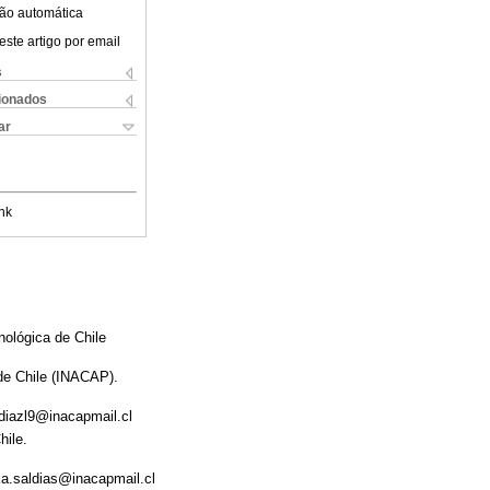
ão automática
este artigo por email
s
cionados
ar
nk
nológica de Chile
de Chile (INACAP).
diazl9@inacapmail.cl
hile.
ka.saldias@inacapmail.cl