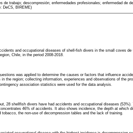
es de trabajo; descompresión; enfermedades profesionales; enfermedad de 
nte: DeCS, BIREME)
accidents and occupational diseases of shell-fish divers in the small coves d
gion, Chile, in the period 2008-2018.
questions was applied to determine the causes or factors that influence accid
s in the region; collecting information, experiences and observations of the pr
ntingency association statistics were used for the data analysis.
out, 28 shellfish divers have had accidents and occupational diseases (53%)
oncentrates 46% of accidents. It also shows incidence, the depth at which di
 tobacco, the non-use of decompression tables and the lack of training.
sociated occupational disease with the highest incidence is decompression s