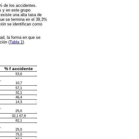
% de los accidentes.
s y en este grupo
existe una alta tasa de
que se termina en el 39,3%
ción
se identifican como
dad, la forma en que se
ción (
Tabla 1
).
% f accidente
53,6
10,7
57,1
32,1
46,4
14,3
25,0
32,1 67,9
82,1
25,0
75,0