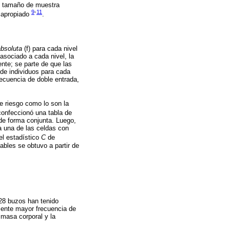
el tamaño de muestra
9
-
11
s apropiado
.
absoluta
(f) para cada nivel
 asociado a cada nivel, la
ente; se parte de que las
 de individuos para cada
recuencia de doble entrada,
e riesgo como lo son la
 confeccionó una tabla de
de forma conjunta. Luego,
da una de las celdas con
 el estadístico
C
de
ables se obtuvo a partir de
 28 buzos han tenido
mente mayor frecuencia de
 masa corporal y la