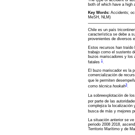
both of which have a high 
Key Words:
Accidents; oc
MeSH, NLM)
Chile es un país tricontine
característica se debe a s
provenientes de diversos 
Estos recursos han traído 
trabajo como el sustento d
buzos mariscadores y los 
1
fatales
.
El buzo mariscador es la p
comercialización de recurs
que le permiten desempeñ
3
como
técnica hookah
.
La sobreexplotación de lo
por parte de las autoridad
complejiza la localización
busca de más y mejores p
La situación anterior se ve
periodo 2008 2018, ascendi
Territorio Marítimo y de M