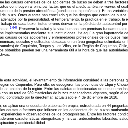
ue las causas generales de los accidentes de buceo se deben a tres factore
stos contribuyen al principal factor, que es el
medio ambiente marino,
el cual
mento de la presión atmosférica (condiciones hiperbáricas). Estas variables 
dad del buzo. Otros autores han concluido que los riesgos que corren los buzo
denados por la personalidad, el temperamento, la práctica en el trabajo, la r
trabajo de cada buzo. Estos errores derivan en la pérdida del autocontrol por 
1
,
6
-
8
ásicas
. Preservar la salud y la vida humana son premisas fundamentales 
be implementarlas mediante sus instituciones. He aquí la gran importancia de
ar las causas de los accidentes y enfermedades profesionales de los buzos ma
nómicas, sociales y culturales ubicadas en un área geográfica delimitada en 
esanales) de Coquimbo, Tongoy y Los Vilos, en la Región de Coquimbo, Chile,
os obtenidos pueden ser una herramienta útil a la hora de que las autoridades
ctivas.
de esta actividad, el levantamiento de información consideró a las personas q
egión de Coquimbo. Para ello, se escogieron las provincias de Elqui y Choa
las caletas de la región. Entre las caletas seleccionadas se encuentran la
n con un total de 989 matrículas de buzos mariscadores vigentes, según el d
mo, controlado por la directemar, actualizado el 4 de diciembre de 2018.
n, se aplicó una encuesta de elaboración propia, estructurada en 44 preguntas
 las causas o factores que influyen en los accidentes de los buzos mariscador
, experiencias y observaciones de los protagonistas. Entre los factores condic
deraron características etnográficas y físicas, antecedentes laborales, salud
piración y accidentabilidad.