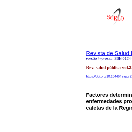
Revista de Salud 
versão impressa
ISSN
0124
Rev. salud pública vol
https://doi.org/10.15446/rsap.v
Factores determin
enfermedades pro
caletas de la Reg