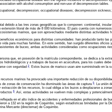
association with alcohol consumption and non-use of decompression tables.
cupational; decompression; occupational diseases; decompression sickness; a
ntal debido a las tres zonas geográficas que lo componen: continental, insular
u extensión litoral de más de 8 000 kilómetros. El país cuenta con numerosos
ecosistemas marinos, que son aprovechados mediante distintas actividades 
beneficios económicos para distintas comunidades: han producido tanto las p
e vida para muchas familias. En este sentido, han surgido diferentes oficios 
asistentes de buceo, ambas actividades consideradas como ocupaciones rie
ersona que, en posesión de la matrícula correspondiente, se dedica a la extra
os hidrobiológicos y a trabajos de buceo en acuicultura, para los cuales debe 
2
arse con seguridad
. Estos buzos de marisco usan aire suministrado en la s
s recursos marinos ha provocado una importante reducción de su disponibilid
5
es de zonas de conservación ha disminuido las áreas de captura
. La unión d
 y extracción de los recursos, lo cual obliga a los buzos a desplazarse a zon
6
roductos
. Así, estas actividades se vuelven más complejas y potencialmen
 reflejada en el alto índice de accidentes y enfermedades profesionales de bu
eron a 132 en la región de Coquimbo, según estadísticas brindadas por la Di
arina Mercante (directemar) de Coquimbo.