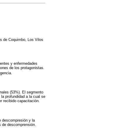
as de Coquimbo, Los Vilos
identes y enfermedades
iones de los protagonistas.
gencia.
onales (53%). El segmento
la profundidad a la cual se
r recibido capacitación.
e descompresión y la
as de descomprensión.