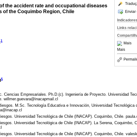
Traduç
of the accident rate and occupational diseases
ers of the Coquimbo Region, Chile
Enviar 
Indicadore
Links rela
Compartilh
1
z
Mais
Mais
Permali
5
t
c. Ciencias Empresariales. Ph.D.(c). Ingeniería de Proyecto. Universidad Tec
. willmer.guevara@inacapmail.cl
iesgos. M.Sc. Tecnología Educativa e Innovación, Universidad Tecnológica 
da@inacap.cl
iesgos. Universidad Tecnológica de Chile (INACAP). Coquimbo, Chile. paula.
iesgos. Universidad Tecnológica de Chile (INACAP). La Serena, Coquimbo, C
cl
iesgos. Universidad Tecnológica de Chile (INACAP). Coquimbo, Chile. vales