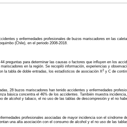
 accidentes y enfermedades profesionales de buzos mariscadores en las calet
oquimbo (Chile), en el periodo 2008-2018.
 44 preguntas para determinar las causas o factores que influyen en los acc
 mariscadores en la región. Se recopiló información, experiencias y observac
2
ron la tabla de doble entradas, los estadísticos de asociación X
y C de contin
zadas, 28 buzos mariscadores han tenido accidentes y enfermedades profesi
za básica concentra el 46% de los accidentes. También muestra incidencia, 
mo de alcohol y tabaco, el no uso de las tablas de descompresión y el no habe
enfermedades profesionales asociadas de mayor incidencia son el síndrome d
entan una alta asociación con el consumo de alcohol y el no uso de las tabl