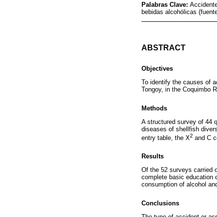
Palabras Clave:
Accident
bebidas alcohólicas (fue
ABSTRACT
Objectives
To identify the causes of 
Tongoy, in the Coquimbo Re
Methods
A structured survey of 44 
diseases of shellfish diver
2
entry table, the X
and C co
Results
Of the 52 surveys carried 
complete basic education c
consumption of alcohol and
Conclusions
The type of accident or as