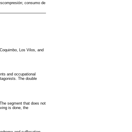
descompresión; consumo de
e Coquimbo, Los Vilos, and
ents and occupational
otagonists. The double
. The segment that does not
ving is done, the
yndrome and suffocation,