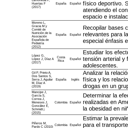
Lamoneda P,
físico deportivo.
Huertas F
España
Español
(2017)
atendiendo el cont
espacio e instalac
Moreno L,
Gracia M y
Recopilar bases c
Comité de
Nutrición de la
relevantes para la
España
Español
Asociación
especial énfasis e
Española de
Pediatría
(2012)
Estudiar los efec
López G,
Costa
tensión arterial 
López J, Díaz A
Español
Rica
(2017)
adolescentes.
Analizar la relaci
Gil P, Prieto A,
Dos Santos S,
física y los rela
Serra J, Aguilar
España
Inglés
M, Díaz A
drogas en un gru
(2019)
Mancipe J,
Determinar la efe
García S,
Correa J,
realizadas en Amé
Meneses J,
Colombia
Español
González E,
la obesidad en ni
Schmidt j
(2015)
Estimar la prevale
Piñeros M,
para el transport
Colombia
Español
Pardo C (2010)