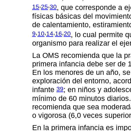
,
,
15
25
30
, que corresponde a ej
físicas básicas del movimient
de calentamiento, estiramiento
,
,
,
,
9
10
14
16
20
, lo cual permite 
organismo para realizar el ejer
La OMS recomienda que la prác
primera infancia debe ser de 1
En los menores de un año, se
exploración del entorno, acord
39
infante
; en niños y adolesc
mínimo de 60 minutos diarios.
recomienda que sea moderada 
o vigorosa (6,0 veces superior
En la primera infancia es impo