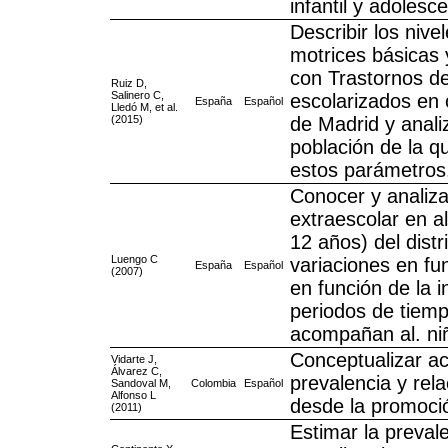
infantil y adolesc
Describir los nive
motrices básicas 
con Trastornos d
Ruiz D,
Salinero C,
escolarizados en
España
Español
Lledó M, et al.
(2015)
de Madrid y anali
población de la q
estos parámetros
Conocer y analizar
extraescolar en a
12 años) del dist
Luengo C
variaciones en fun
España
Español
(2007)
en función de la i
periodos de tiemp
acompañan al. niñ
Conceptualizar ace
Vidarte J,
Álvarez C,
prevalencia y rela
Sandoval M,
Colombia
Español
Alfonso L
desde la promoció
(2011)
Estimar la preval