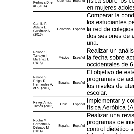
física sobre los 
Colombia
Español
Pedroza D, et
al. (2016)
en mujeres adole
Comparar la condic
los estudiantes p
Carrillo R,
Aldana L,
la red de colegio
Colombia
Español
Gutiérrez A
(2015)
dos sesiones de a
una.
Realizar un anális
Reloba S,
Tamayo I,
la fecha sobre act
México
Español
Martínez E
(2015)
occidentales de 6
El objetivo de est
Reloba S,
programas de acti
Reigal R,
España
Español
Hernández A,
los niveles de at
et al. (2017)
escolar.
Implementar y con
Reyes Amigo,
Chile
Español
Tomás (2015)
física Aeróbica (
Realizar una revis
Rocha M,
programas de inte
Carbonell A,
España
Español
Delgado M
control dietético
(2014)