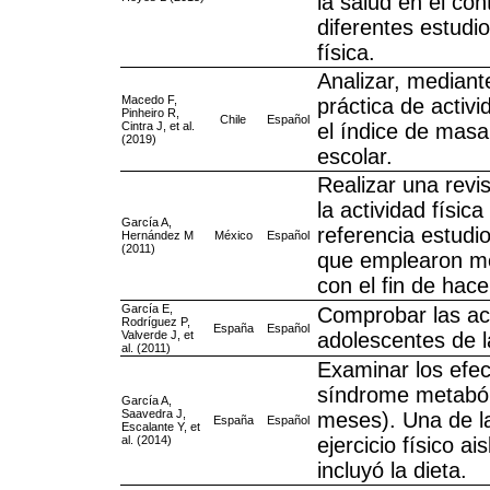
la salud en el con
diferentes estudi
física.
Analizar, mediante
Macedo F,
práctica de activi
Pinheiro R,
Chile
Español
Cintra J, et al.
el índice de masa
(2019)
escolar.
Realizar una revi
la actividad físi
García A,
referencia estudi
Hernández M
México
Español
(2011)
que emplearon med
con el fin de hace
García E,
Comprobar las act
Rodríguez P,
España
Español
Valverde J, et
adolescentes de l
al. (2011)
Examinar los efec
síndrome metabóli
García A,
Saavedra J,
meses). Una de la
España
Español
Escalante Y, et
al. (2014)
ejercicio físico ai
incluyó la dieta.