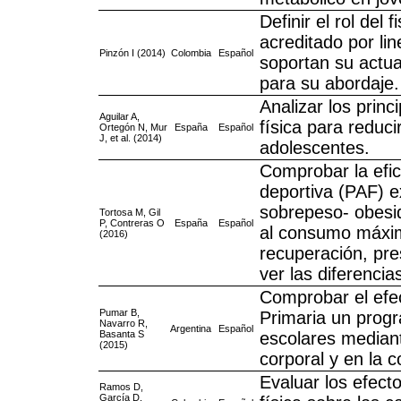
Definir el rol del 
acreditado por lin
Pinzón I (2014)
Colombia
Español
soportan su actua
para su abordaje.
Analizar los princ
Aguilar A,
física para reduci
Ortegón N, Mur
España
Español
J, et al. (2014)
adolescentes.
Comprobar la efic
deportiva (PAF) e
sobrepeso- obesi
Tortosa M, Gil
P, Contreras O
España
Español
al consumo máxim
(2016)
recuperación, pres
ver las diferencia
Comprobar el efe
Pumar B,
Primaria un progr
Navarro R,
Argentina
Español
Basanta S
escolares mediant
(2015)
corporal y en la c
Evaluar los efect
Ramos D,
García D,