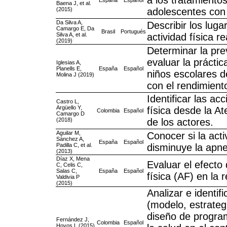
a los tratamiento
España
Español
Baena J, et al.
(2015)
adolescentes con
Da Silva A,
Describir los luga
Camargo E, Da
Brasil
Portugués
Silva A, et al.
actividad física r
(2019)
Determinar la pr
evaluar la práctic
Iglesias A,
Planells E,
España
Español
niños escolares d
Molina J (2019)
con el rendimient
Identificar las ac
Castro L,
Argüello Y,
física desde la A
Colombia
Español
Camargo D
(2018)
de los actores.
Aguilar M,
Conocer si la act
Sánchez A,
España
Español
Padilla C, et al.
disminuye la apne
(2013)
Díaz X, Mena
Evaluar el efecto
C, Celis C,
Salas C,
España
Español
física (AF) en la
Valdivia P
(2015)
Analizar e identif
(modelo, estrateg
diseño de program
Fernández J,
Colombia
Español
Hoyos L (2015)