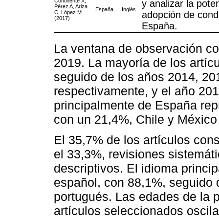
Continente X,
y analizar la pote
Pérez A, Ariza
España
Inglés
C, López M
adopción de cond
(2017)
España.
La ventana de observación co
2019. La mayoría de los artíc
seguido de los años 2014, 20
respectivamente, y el año 20
principalmente de España re
con un 21,4%, Chile y México
El 35,7% de los artículos con
el 33,3%, revisiones sistemáti
descriptivos. El idioma princip
español, con 88,1%, seguido 
portugués. Las edades de la p
artículos seleccionados oscila