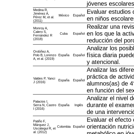
jóvenes escolare
Medina R,
Evaluar estudios 
Jiménez A,
México
Español
Pérez M, et al.
en niños escolare
(2011)
Realizar una revi
Monroy A,
Calero S,
en los que la acti
Cuba
Español
Fernández R
(2018)
reducción del por
Analizar los posi
Ordóñez A,
física diaria pued
Polo B, Lorenzo
España
Español
A, et al. (2019)
y atencional.
Analizar las difer
práctica de activ
Valdes P, Yanci
España
Español
J (2016)
alumnos(as) de 4
en función del sex
Analizar el nivel 
Palacios I,
durante el examen
Serra N, Castro
España
Inglés
I (2016)
de una intervenció
Evaluar el efecto 
Patiño F,
Márquez J,
orientación nutri
Colombia
Español
Uscátegui R, et
al. (2012)
metabólico en jó