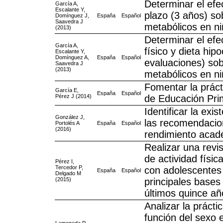
Determinar el efe
García A,
Escalante Y,
plazo (3 años) s
Domínguez J,
España
Español
Saavedra J
metabólicos en n
(2013)
Determinar el efe
García A,
físico y dieta hip
Escalante Y,
Domínguez A,
España
Español
evaluaciones) so
Saavedra J
(2013)
metabólicos en n
Fomentar la práct
García E,
España
Español
Pérez J (2014)
de Educación Pri
Identificar la exi
González J,
las recomendacion
Portolés A
España
Español
(2016)
rendimiento acad
Realizar una revi
de actividad físi
Pérez I,
Tercedor P,
con adolescentes 
España
Español
Delgado M
(2015)
principales bases
últimos quince añ
Analizar la práct
función del sexo 