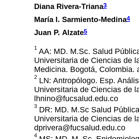
3
Diana Rivera-Triana
4
María I. Sarmiento-Medina
5
Juan P. Alzate
1
AA: MD. M.Sc. Salud Pública
Universitaria de Ciencias de 
Medicina. Bogotá, Colombia.
2
LN: Antropólogo. Esp. Anális
Universitaria de Ciencias de 
lhnino@fucsalud.edu.co
3
DR: MD. M.Sc Salud Pública 
Universitaria de Ciencias de 
dprivera@fucsalud.edu.co
4
MS: MD. M. Sc. Epidemiologí