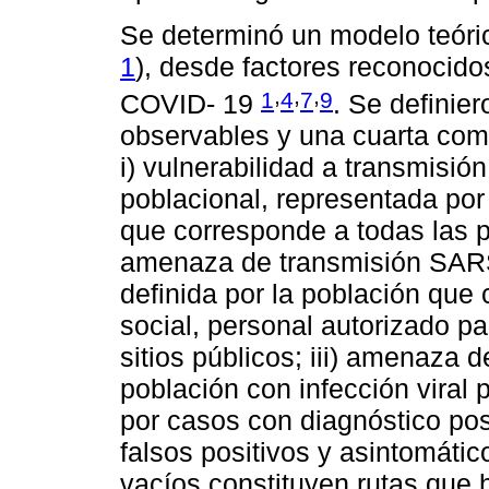
Se determinó un modelo teóric
1
), desde factores reconocido
,
,
,
1
4
7
9
COVID- 19
. Se definier
observables y una cuarta com
i) vulnerabilidad a transmis
poblacional, representada por
que corresponde a todas las pe
amenaza de transmisión SARS
definida por la población que 
social, personal autorizado p
sitios públicos; iii) amenaza
población con infección viral
por casos con diagnóstico pos
falsos positivos y asintomátic
vacíos constituyen rutas que 