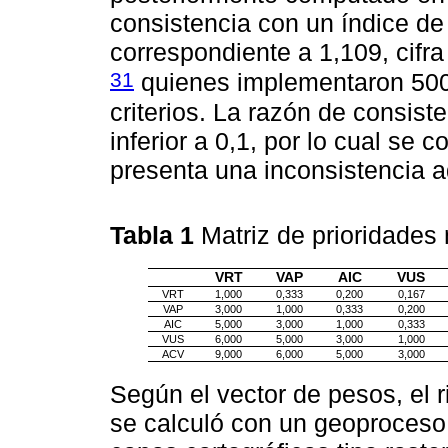
consistencia con un índice de
correspondiente a 1,109, cifr
31
quienes implementaron 500 
criterios. La razón de consiste
inferior a 0,1, por lo cual se 
presenta una inconsistencia a
Tabla 1
Matriz de prioridades
VRT
VAP
AIC
VUS
VRT
1,000
0,333
0,200
0,167
VAP
3,000
1,000
0,333
0,200
AIC
5,000
3,000
1,000
0,333
VUS
6,000
5,000
3,000
1,000
ACV
9,000
6,000
5,000
3,000
Según el vector de pesos, el
se calculó con un geoproceso