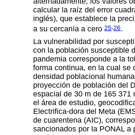
alternadamente; los valores 
calcular la raíz del error cua
inglés), que establece la prec
,
25
26
a su cercanía a cero
.
La vulnerabilidad por suscept
con la población susceptible de
pandemia corresponde a la to
forma continua, en la cual se d
densidad poblacional humana.
proyección de población del 
espacial de 30 m de 165 371 m
el área de estudio, geocodific
Electrifica-dora del Meta (E
de cuarentena (AIC), corresp
sancionados por la PONAL a 