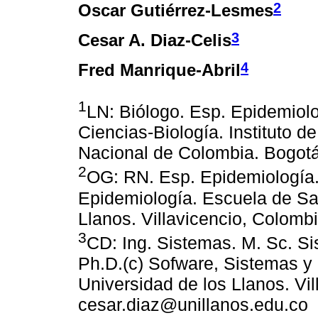
2
Oscar Gutiérrez-Lesmes
3
Cesar A. Diaz-Celis
4
Fred Manrique-Abril
1
LN: Biólogo. Esp. Epidemiolo
Ciencias-Biología. Instituto d
Nacional de Colombia. Bogot
2
OG: RN. Esp. Epidemiología.
Epidemiología. Escuela de Sal
Llanos. Villavicencio, Colomb
3
CD: Ing. Sistemas. M. Sc. S
Ph.D.(c) Sofware, Sistemas y
Universidad de los Llanos. Vi
cesar.diaz@unillanos.edu.co