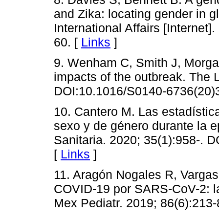
and Zika: locating gender in 
International Affairs [Internet
60. [
Links
]
9. Wenham C, Smith J, Morga
impacts of the outbreak. The 
DOI:10.1016/S0140-6736(20)3
10. Cantero M. Las estadísticas
sexo y de género durante la 
Sanitaria. 2020; 35(1):958-. 
[
Links
]
11. Aragón Nogales R, Vargas
COVID-19 por SARS-CoV-2: la
Mex Pediatr. 2019; 86(6):213