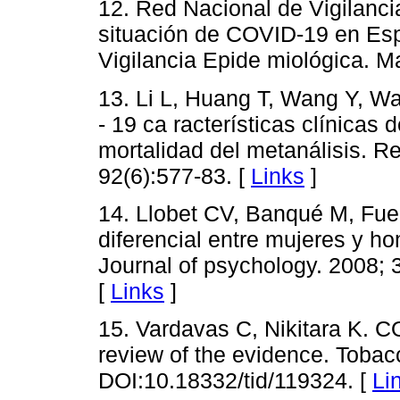
12. Red Nacional de Vigilanci
situación de COVID-19 en Es
Vigilancia Epide miológica. M
13. Li L, Huang T, Wang Y, Wa
- 19 ca racterísticas clínicas 
mortalidad del metanálisis. Re
92(6):577-83. [
Links
]
14. Llobet CV, Banqué M, Fue
diferencial entre mujeres y h
Journal of psychology. 2008; 
[
Links
]
15. Vardavas C, Nikitara K. 
review of the evidence. Tobac
DOI:10.18332/tid/119324. [
Li