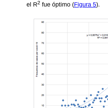
2
el R
fue óptimo (
Figura 5
).