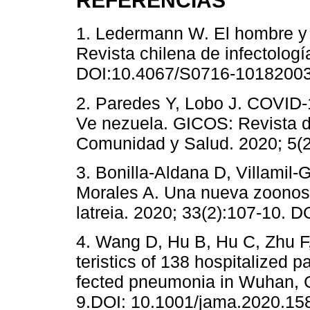
REFERENCIAS
1. Ledermann W. El hombre y s
Revista chilena de infectologí
DOI:10.4067/S0716-1018200
2. Paredes Y, Lobo J. COVID-1
Ve nezuela. GICOS: Revista d
Comunidad y Salud. 2020; 5(2
3. Bonilla-Aldana D, Villami
Morales A. Una nueva zoonosis
latreia. 2020; 33(2):107-10. D
4. Wang D, Hu B, Hu C, Zhu F, 
teristics of 138 hospitalized p
fected pneumonia in Wuhan, C
9.DOI: 10.1001/jama.2020.158