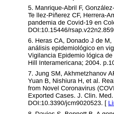
5. Manrique-Abril F, Gonzále
Te llez-Piñerez CF, Herrera-
pandemia de Covid-19 en Col
DOI:10.15446/rsap.v22n2.859
6. Heras CA, Donado J de M, 
análisis epidemiológico en vig
Vigilancia Epidemio lógica d
Hill Interamericana; 2004. p.1
7. Jung SM, Akhmetzhanov AR
Yuan B, Nishiura H, et al. Rea
from Novel Coronavirus (COVID
Exported Cases. J. Clin. Med.
DOI:10.3390/jcm9020523. [
L
8. Davies S, Bennett B. A gen