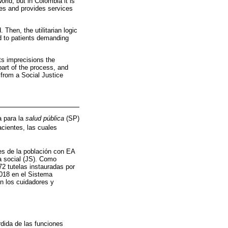
rld, but in Colombia it is
ies and provides services
Then, the utilitarian logic
ed to patients demanding
ts imprecisions the
part of the process, and
d from a Social Justice
a para la
salud pública
(SP)
acientes, las cuales
es de la población con EA
ia social (JS). Como
72 tutelas instauradas por
2018 en el Sistema
n los cuidadores y
dida de las funciones