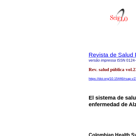
Revista de Salud 
versão impressa
ISSN
0124
Rev. salud pública vol
https://doi.org/10.15446/rsap.v
El sistema de sal
enfermedad de Al
Colombian Health Sy