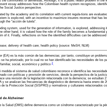
 the commonest of dementias; Although, it is a public health problem in the wo
 present essay addresses how the Colombian health system recognizes, identif
the Social Justice perspective.
ted by the academy and its correlation with current regula-tions are evaluated. 
stem is explo-red, with an incentive to maximize insurers revenue that has l
rough the "acción de tutela".
ding system, used for the generation of information, is explored, addressing i
he other hand, it is valued how the role of the family becomes a fundamental 
m of it. Finally, reflections on how the identified difficulties can be addresse
ease; delivery of health care; health policy (source: MeSH; NLM)
r (EA) es la más común de las demencias; por tanto, constituye un problem
 se ha priorizado, por lo cual no se han identificado las necesidades de los p
2
familiar, social, económico y político
.
 medida el sistema de salud colombiano reconoce e identifica las necesidad
onado con políticas y provisión de servicios, desde la perspectiva de la justic
hace una revisión de la legislación relacionada con la demencia; se estudian 2
A y se analizan las frecuencias de diagnóstico de demencia hasta enero de 
n de la Protección Social (SISPRO) y normativos y culturares relacionados co
d de Alzheimer
e la Salud (OMS) define demencia como un síndrome caracterizado por la pér