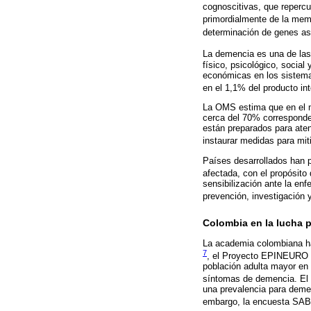
cognoscitivas, que repercu
primordialmente de la me
determinación de genes a
La demencia es una de las
físico, psicológico, socia
económicas en los sistemas
en el 1,1% del producto in
La OMS estima que en el m
cerca del 70% corresponden
están preparados para aten
instaurar medidas para mit
Países desarrollados han p
afectada, con el propósito 
sensibilización ante la en
prevención, investigación
Colombia en la lucha p
La academia colombiana ha
7
, el Proyecto EPINEURO
población adulta mayor en
síntomas de demencia. El
una prevalencia para deme
embargo, la encuesta SABE 