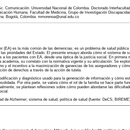
. Comunicación. Universidad Nacional de Colombia. Doctorado Interfacultad
cación Humana. Facultad de Medicina, Grupo de Investigación Discapacidad, 
cina. Bogotá, Colombia. mmorenoa@unal.edu.co
r (EA) es la más común de las demencias; es un problema de salud pública 
 las prioridades del Estado. El presente ensayo aborda cómo el sistema de 
os a los pacientes con EA, desde una óptica de la justicia social. En primera 
 academia, su correlato con la normativa vigente y su articulación. Se explora l
o y el incentivo a la maximización de ganancias de los aseguradores y cómo
tución de derechos a través de la acción de tutela.
odificación y diagnóstico usado para la generación de información y cómo es
solidada. Por otra parte, se valora cómo el rol de la familia se hace parte fu
nalmente, se plantean reflexiones sobre cómo pueden abordarse las dificultad
ocial.
d de Alzheimer; sistema de salud; política de salud (fuente: DeCS; BIREME