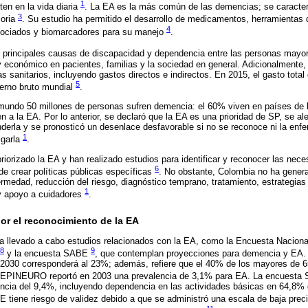
1
ten en la vida diaria
. La EA es la más común de las demencias; se caracter
3
moria
. Su estudio ha permitido el desarrollo de medicamentos, herramientas 
4
sociados y biomarcadores para su manejo
.
 principales causas de discapacidad y dependencia entre las personas may
l y económico en pacientes, familias y la sociedad en general. Adicionalmente
 sanitarios, incluyendo gastos directos e indirectos. En 2015, el gasto tota
5
terno bruto mundial
.
undo 50 millones de personas sufren demencia: el 60% viven en países de 
 a la EA. Por lo anterior, se declaró que la EA es una prioridad de SP, se a
derla y se pronosticó un desenlace desfavorable si no se reconoce ni la enf
1
igarla
.
riorizado la EA y han realizado estudios para identificar y reconocer las nece
6
de crear políticas públicas específicas
. No obstante, Colombia no ha genera
fermedad, reducción del riesgo, diagnóstico temprano, tratamiento, estrategia
1
 y apoyo a cuidadores
.
or el reconocimiento de la EA
 llevado a cabo estudios relacionados con la EA, como la Encuesta Nacion
8
9
y la encuesta SABE
, que contemplan proyecciones para demencia y EA.
 2030 corresponderá al 23%; además, refiere que el 40% de los mayores de 
 EPINEURO reportó en 2003 una prevalencia de 3,1% para EA. La encuest
ncia del 9,4%, incluyendo dependencia en las actividades básicas en 64,8% 
tiene riesgo de validez debido a que se administró una escala de baja prec