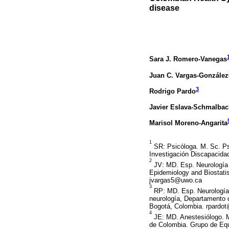
disease
Sara J. Romero-Vanegas
Juan C. Vargas-González
3
Rodrigo Pardo
Javier Eslava-Schmalba
Marisol Moreno-Angarita
1
SR: Psicóloga. M. Sc. Psi
Investigación Discapacidad
2
JV: MD. Esp. Neurología c
Epidemiology and Biostatis
jvargas5@uwo.ca
3
RP: MD. Esp. Neurología C
neurología, Departamento d
Bogotá, Colombia. rpardo
4
JE: MD. Anestesiólogo. M.
de Colombia. Grupo de Equ