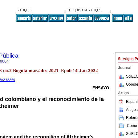
Pública
Serviços P
-0064
Journal
.23 no.2 Bogotá mar./abr. 2021 Epub 14-Jan-2022
SciELO
23n2.88369
Google
ENSAYO
Artigo
ud colombiano y el reconocimiento de la
Espanh
zheimer
Artigo
Referên
Como c
SciELO
stem and the recognition of Alzheimer's