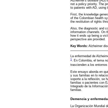
Alzheimer's disease (AD) is
not a policy priority. The
to patients with AD, using 
First, the knowledge genera
of the Colombian health sy
the restitution of rights th
Also, the diagnostic and co
information channels. On t
how it ends up being a victi
perspective are provided.
Key Words:
Alzheimer dis
La enfermedad de Alzheime
1
. En Colombia, el tema no
trascienden a los entornos 
Este ensayo aborda en qué
y sus familias en lo relaci
soporte a la reflexión, se 
familias o pacientes con E
Integrado de la Informació
familias.
Demencia y enfermeda
La Organización Mundial d