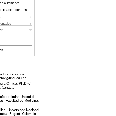
ão automática
este artigo por email
s
cionados
ar
nk
gadora, Grupo de
omerov@unal.edu.co
gía Clínica. Ph.D.(c)
o, Canadá.
fesor titular. Unidad de
cas. Facultad de Medicina.
lica. Universidad Nacional
ombia. Bogotá, Colombia.