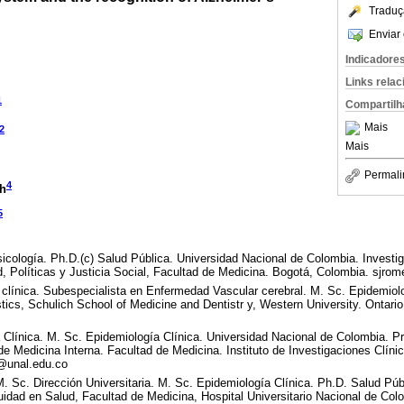
Traduç
Enviar 
Indicadore
Links rela
1
Compartilh
Mais
2
Mais
Permali
4
ch
5
cología. Ph.D.(c) Salud Pública. Universidad Nacional de Colombia. Investi
, Políticas y Justicia Social, Facultad de Medicina. Bogotá, Colombia. sjr
línica. Subespecialista en Enfermedad Vascular cerebral. M. Sc. Epidemiolo
tics, Schulich School of Medicine and Dentistr y, Western University. Ontari
línica. M. Sc. Epidemiología Clínica. Universidad Nacional de Colombia. Pro
e Medicina Interna. Facultad de Medicina. Instituto de Investigaciones Clíni
t@unal.edu.co
 Sc. Dirección Universitaria. M. Sc. Epidemiología Clínica. Ph.D. Salud Púb
idad en Salud, Facultad de Medicina, Hospital Universitario Nacional de Col