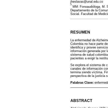
jheslavas@unal.edu.co
5
MM: Fonoaudióloga. M. Sc
Departamento de la Comuni
Social. Facultad de Medi
RESUMEN
La enfermedad de Alzheime
Colombia no hace parte de
identifica y provee servici
información generada por la
sistema de salud colombian
pacientes a exigir la resti
Se explora el sistema de c
canales de información con
termina siendo víctima. Fi
perspectiva de la justicia s
Palabras Clave:
enfermeda
ABSTRACT