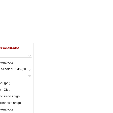
ersonalizados
 Analytics
 Scholar H5M5 (
2019
)
ol (pdf)
 em XML
cias do artigo
itar este artigo
 Analytics