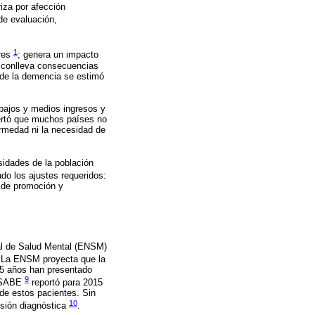
iza por afección
de evaluación,
1
ores
; genera un impacto
, conlleva consecuencias
l de la demencia se estimó
bajos y medios ingresos y
lertó que muchos países no
ermedad ni la necesidad de
sidades de la población
do los ajustes requeridos:
s de promoción y
al de Salud Mental (ENSM)
 La ENSM proyecta que la
65 años han presentado
9
a SABE
reportó para 2015
de estos pacientes. Sin
10
isión diagnóstica
.