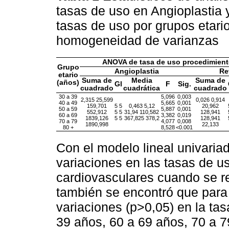
tasas de uso en Angioplastia
tasas de uso por grupos etari
homogeneidad de varianzas
ANOVA de tasa de uso procedimient
Grupo
Angioplastia
Re
etario
Suma de
Media
Suma de
(años)
Gl
F
Sig.
cuadrado
cuadrática
cuadrado
30 a 39
5,096
0,003
2,315 25,599
0,026 0,914
40 a 49
5,665
0,001
159,701
5 5
0,463 5,12
20,962
50 a 59
5,887
0,001
552,912
5 5
31,94 110,582
128,941
60 a 69
3,382
0,019
1839,126
5 5
367,825 378,2
128,941
70 a 79
4,077
0,008
1890,998
22,133
80 +
8,528
<0.001
Con el modelo lineal univariad
variaciones en las tasas de u
cardiovasculares cuando se re
también se encontró que para 
variaciones (p>0,05) en la tas
39 años, 60 a 69 años, 70 a 