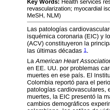
Key Words:
Health services re
revascularization; myocardial i
MeSH, NLM)
Las patologías cardiovascula
isquémica coronaria (EIC) y l
(ACV) constituyeron la princi
1
las últimas décadas
.
La
American Heart Associatio
en EE. UU. por problemas car
muertes en ese país. El Instit
Colombia reportó para el per
patologías cardiovasculares, e
muertes, la EIC presentó la ma
cambios demográficos experim