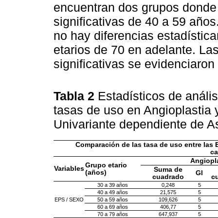
encuentran dos grupos donde 
significativas de 40 a 59 años
no hay diferencias estadística
etarios de 70 en adelante. La
significativas se evidenciaron
Tabla 2
Estadísticos de análi
tasas de uso en Angioplastia
Univariante dependiente de 
Comparación de las tasa de uso entre las 
ca
Angiopl
Grupo etario
Variables
Suma de
(años)
Gl
cuadrado
cu
30 a 39 años
0,248
5
40 a 49 años
21,575
5
EPS / SEXO
50 a 59 años
109,626
5
60 a 69 años
406,77
5
70 a 79 años
647,937
5