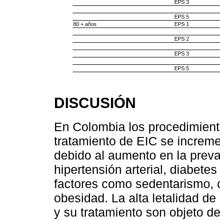
EPS 3
EPS 5
80 + años
EPS 1
EPS 2
EPS 3
EPS 5
DISCUSIÓN
En Colombia los procedimient
tratamiento de EIC se increm
debido al aumento en la preva
hipertensión arterial, diabete
factores como sedentarismo, c
obesidad. La alta letalidad de
y su tratamiento son objeto d