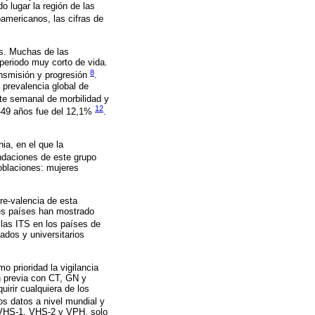
o lugar la región de las
oamericanos, las cifras de
es. Muchas de las
periodo muy corto de vida.
8
ansmisión y progresión
.
 prevalencia global de
te semanal de morbilidad y
12
4-49 años fue del 12,1%
.
ia, en el que la
ndaciones de este grupo
oblaciones: mujeres
re-valencia de esta
tes países han mostrado
 las ITS en los países de
ados y universitarios
 prioridad la vigilancia
ón previa con CT, GN y
irir cualquiera de los
los datos a nivel mundial y
 y VHS-1, VHS-2 y VPH, solo