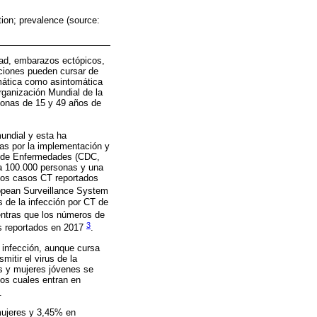
tion; prevalence (source:
idad, embarazos ectópicos,
cciones pueden cursar de
omática como asintomática
rganización Mundial de la
sonas de 15 y 49 años de
undial y esta ha
as por la implementación y
ón de Enfermedades (CDC,
da 100.000 personas y una
 los casos CT reportados
ropean Surveillance System
 de la infección por CT de
entras que los números de
3
s reportados en 2017
.
a infección, aunque cursa
itir el virus de la
es y mujeres jóvenes se
los cuales entran en
.
mujeres y 3,45% en