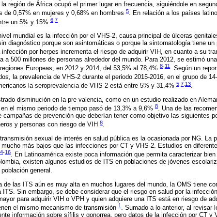
a región de África ocupó el primer lugar en frecuencia, siguiéndole en segund
5
as de 0,57% en mujeres y 0,68% en hombres
. En relación a los países latin
6
,
7
entre un 5% y 15%
.
ivel mundial es la infección por el VHS-2, causa principal de úlceras genital
in diagnóstico porque son asintomáticas o porque la sintomatología tiene un 
 infección por herpes incrementa el riesgo de adquirir VIH, en cuanto a su tr
cta a 500 millones de personas alrededor del mundo. Para 2012, se estimó una
8
-
11
 regiones Europeas, en 2012 y 2014, del 53,5% al 78,4%
. Según un repor
dos, la prevalencia de VHS-2 durante el periodo 2015-2016, en el grupo de 1
5
,
7
,
13
mericanos la seroprevalencia de VHS-2 está entre 5% y 31,4%
.
ado disminución en la pre-valencia, como en un estudio realizado en Aleman
8
2 en el mismo periodo de tiempo pasó de 13,3% a 9,6%
. Una de las recome
 de campañas de prevención que deberían tener como objetivo las siguientes p
8
ros y personas con riesgo de VIH
.
 transmisión sexual de interés en salud pública es la ocasionada por NG. La p
es mucho más bajos que las infecciones por CT y VHS-2. Estudios en diferen
4
-
16
. En Latinoamérica existe poca información que permita caracterizar bien
olombia, existen algunos estudios de ITS en poblaciones de jóvenes escolariz
población general.
a de las ITS aún es muy alta en muchos lugares del mundo, la OMS tiene como
la ITS. Sin embargo, se debe considerar que el riesgo en salud por la infecci
ayor para adquirir VIH o VPH y quien adquiere una ITS está en riesgo de adqu
1
tienen el mismo mecanismo de transmisión
. Sumado a lo anterior, al revisar 
mente información sobre sífilis y gonorrea, pero datos de la infección por CT