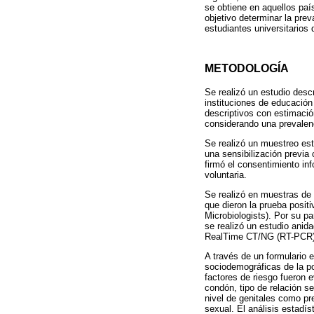
se obtiene en aquellos paí
objetivo determinar la pre
estudiantes universitarios
METODOLOGÍA
Se realizó un estudio desc
instituciones de educación
descriptivos con estimació
considerando una prevalen
Se realizó un muestreo est
una sensibilización previa
firmó el consentimiento in
voluntaria.
Se realizó en muestras de 
que dieron la prueba posit
Microbiologists). Por su p
se realizó un estudio ani
RealTime CT/NG (RT-PCR) en
A través de un formulario e
sociodemográficas de la po
factores de riesgo fueron 
condón, tipo de relación s
nivel de genitales como pr
sexual. El análisis estadís