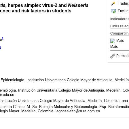
Traduç
is,
herpes simplex virus-2 and
Neisseria
ence and risk factors in students
Enviar 
Indicadore
Links rela
Compartilh
1
e
Mais
Mais
2
Permali
Epidemiología. Institución Universitaria Colegio Mayor de Antioquia. Medellí
miología. Institución Universitaria Colegio Mayor de Antioquia. Medellín, Co
r.edu.co
Institución Universitaria Colegio Mayor de Antioquia. Medellín, Colombia. a
torista Clínico. M. Sc. Biología Molecular y Biotecnología. Esp. Bioinformát
Colegio Mayor. Medellín, Colombia. lagonzalezn@sura.com.co