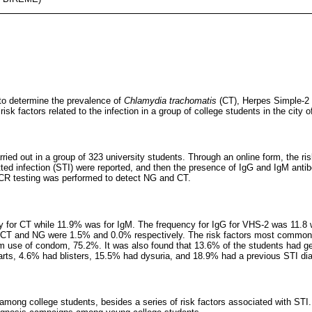
to determine the prevalence of
Chlamydia trachomatis
(CT), Herpes Simple-2
isk factors related to the infection in a group of college students in the city 
rried out in a group of 323 university students. Through an online form, the 
itted infection (STI) were reported, and then the presence of IgG and IgM ant
R testing was performed to detect NG and CT.
 for CT while 11.9% was for IgM. The frequency for IgG for VHS-2 was 11.8 w
CT and NG were 1.5% and 0.0% respectively. The risk factors most commonl
m use of condom, 75.2%. It was also found that 13.6% of the students had ge
arts, 4.6% had blisters, 15.5% had dysuria, and 18.9% had a previous STI di
ong college students, besides a series of risk factors associated with STI.