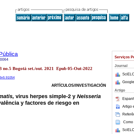
Pública
Serviços P
-0064
Journal
23 no.5 Bogotá set./out. 2021 Epub 05-Out-2022
SciELO
23n5.91054
Google
ARTÍCULOS/INVESTIGACIÓN
Artigo
matis,
virus herpes simple-2 y
Neisseria
Espanh
alência y factores de riesgo en
Artigo
Referên
Como c
SciELO