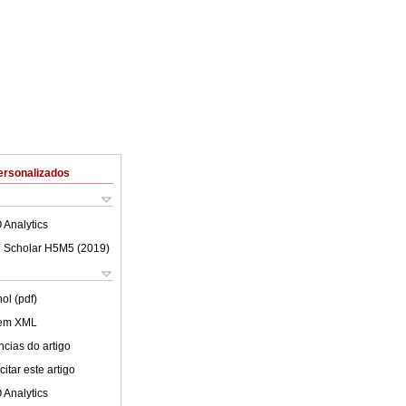
ersonalizados
 Analytics
 Scholar H5M5 (
2019
)
ol (pdf)
 em XML
cias do artigo
itar este artigo
 Analytics