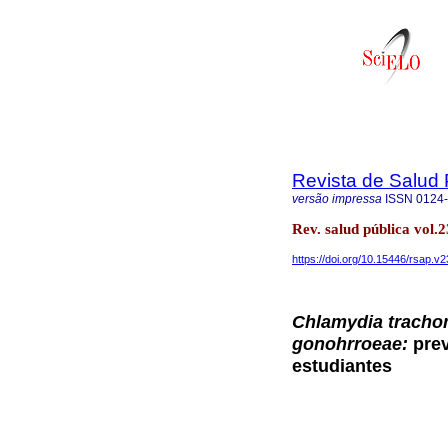
Revista de Salud 
versão impressa
ISSN
0124
Rev. salud pública vol.
https://doi.org/10.15446/rsap.v
Chlamydia tracho
gonohrroeae:
prev
estudiantes