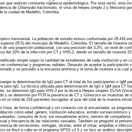
ses que realizan constante vigilancia epidemiológica. Por esta razón, esta in
valencia de
Chlamydia trachomatis,
el virus de herpes simple 2 y
Neisseria go
 de la ciudad de Medellín, Colombia.
riptivo transversal. La población de estudio estuvo conformada por 28.416 est
 superior (IES) del municipio de Medellín, Colombia. El tamaño de muestra se
n de una proporción poblacional, con una precisión del 3,2%, un nivel de con
cia del 10% de la infección por CT y VHS-2, dando un tamaño de muestra 32
ratificado simple según la cantidad de estudiantes de cada institución y en c
 con conferencias y programas radiales. Después de aceptar la participación vo
formado y se procedió a la encuesta anónima y la toma de muestra a la cual a
sangre la determinación de IgG para CT al total de los participantes e IgM p
iva para IgG. La técnica utilizada para determinación de IgG e IgM para CT fu
arte, se determinó IgG para VHS-2 por la técnica Herpes simplex ELISA (Vircel
dado y se determinó por PCR la presencia de CT y Gonococo en muestras de or
 un total de 219 pacientes escogidos al azar del total de la muestra inicial
n línea, de forma confidencial y sin contacto con el encuestador, se pregunta
blación como edad, género, institución educativa, estrato socioeconómico y 
evaluados: consumo de licor, ser sexualmente activo, número de compañeros a
exual y frecuencia de las relaciones sexuales. También se preguntó la presen
esencia de secreciones, verrugas, úlceras, ardor al orinar, ampollas e infecci
tico se llevó a cabo en el programa SPSS v2 5 y se hizo un análisis descripti