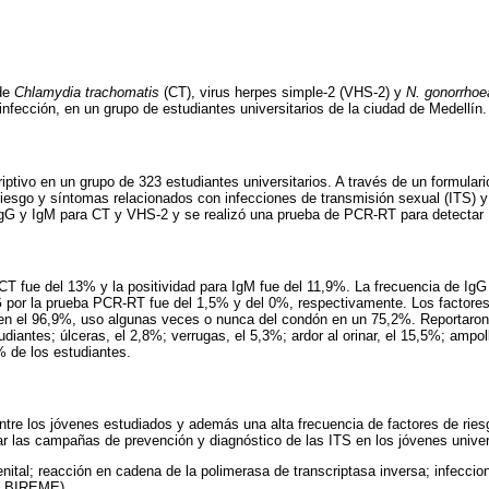
 de
Chlamydia trachomatis
(CT), virus herpes simple-2 (VHS-2) y
N. gonorrhoe
infección, en un grupo de estudiantes universitarios de la ciudad de Medellín.
iptivo en un grupo de 323 estudiantes universitarios. A través de un formulario
 riesgo y síntomas relacionados con infecciones de transmisión sexual (ITS) y
IgG y IgM para CT y VHS-2 y se realizó una prueba de PCR-RT para detectar
CT fue del 13% y la positividad para IgM fue del 11,9%. La frecuencia de Ig
G por la prueba PCR-RT fue del 1,5% y del 0%, respectivamente. Los factore
a en el 96,9%, uso algunas veces o nunca del condón en un 75,2%. Reportaron
udiantes; úlceras, el 2,8%; verrugas, el 5,3%; ardor al orinar, el 15,5%; ampol
% de los estudiantes.
re los jóvenes estudiados y además una alta frecuencia de factores de riesg
 las campañas de prevención y diagnóstico de las ITS en los jóvenes univers
nital; reacción en cadena de la polimerasa de transcriptasa inversa; infeccio
S, BIREME)