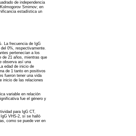
 cuadrado de independencia
de Kolmogorov Smirnov; en
ificancia estadística un
%. La frecuencia de IgG
 del 0%, respectivamente.
antes pertenecían a los
ue de 21 años, mientras que
se observa así una
La edad de inicio de
a de 1 tanto en positivos
s fueron tener una vida
inicio de las relaciones
ica variable en relación
gnificativa fue el género y
tividad para IgG CT,
 IgG VHS-2, sí se halló
llas, como se puede ver en