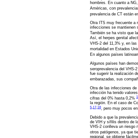
hombres. En cuanto a NG, l
Américas, con prevalenci
prevalencia de CT están 
Otra ITS muy frecuente a n
infecciones se mantienen s
También se ha visto que la
Así, el herpes genital afe
VHS-2 del 11,3% y, en las
mortalidad en Estados Uni
En algunos países latinoa
Algunos países han demostr
seroprevalencia del VHS-
fue sugerir la realización
embarazadas, sus compañe
Otra de las infecciones de
infección ha tenido valor
1
cifras del 0% hasta 0,2%
la región. En el caso de C
5
,
17
,
18
, pero muy pocos en 
Debido a que la prevalenci
de VIH y sífilis dentro de 
VHS-2 conlleva un riesgo m
otros patógenos, ya que 
regional, se obtiene fácil