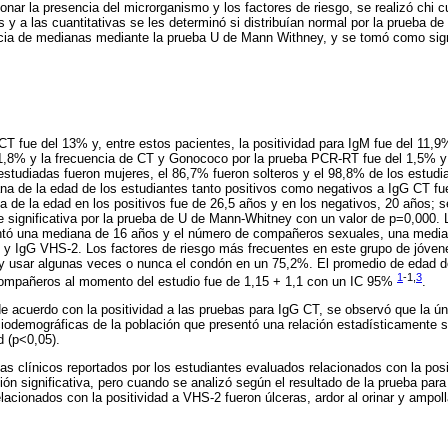
ionar la presencia del microrganismo y los factores de riesgo, se realizó chi
as y a las cuantitativas se les determinó si distribuían normal por la prueba 
ncia de medianas mediante la prueba U de Mann Withney, y se tomó como sign
CT fue del 13% y, entre estos pacientes, la positividad para IgM fue del 11,9
11,8% y la frecuencia de CT y Gonococo por la prueba PCR-RT fue del 1,5% y
studiadas fueron mujeres, el 86,7% fueron solteros y el 98,8% de los estudi
ana de la edad de los estudiantes tanto positivos como negativos a IgG CT f
 de la edad en los positivos fue de 26,5 años y en los negativos, 20 años; 
e significativa por la prueba de U de Mann-Whitney con un valor de p=0,000. 
ntó una mediana de 16 años y el número de compañeros sexuales, una median
y IgG VHS-2. Los factores de riesgo más frecuentes en este grupo de jóvene
y usar algunas veces o nunca el condón en un 75,2%. El promedio de edad de 
1
-1,
3
ompañeros al momento del estudio fue de 1,15 + 1,1 con un IC 95%
.
de acuerdo con la positividad a las pruebas para IgG CT, se observó que la ún
ciodemográficas de la población que presentó una relación estadísticamente si
 (p<0,05).
s clínicos reportados por los estudiantes evaluados relacionados con la posi
ión significativa, pero cuando se analizó según el resultado de la prueba para
lacionados con la positividad a VHS-2 fueron úlceras, ardor al orinar y ampo