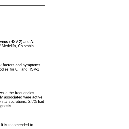
 virus (HSV-2) and
N.
of Medellín, Colombia.
risk factors and symptoms
ibodies for CT and HSV-2
hile the frequencies
y associated were active
nital secretions, 2.8% had
agnosis.
 It is recomended to