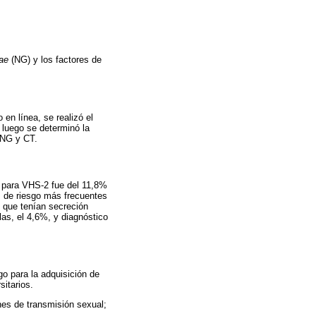
ae
(NG) y los factores de
 en línea, se realizó el
 luego se determinó la
 NG y CT.
G para VHS-2 fue del 11,8%
s de riesgo más frecuentes
 que tenían secreción
las, el 4,6%, y diagnóstico
o para la adquisición de
itarios.
nes de transmisión sexual;