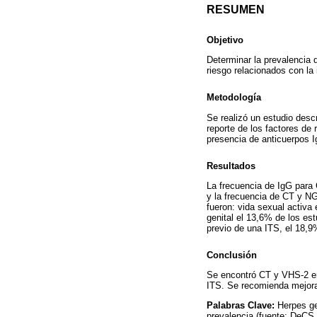
RESUMEN
Objetivo
Determinar la prevalencia
riesgo relacionados con la 
Metodología
Se realizó un estudio descr
reporte de los factores de
presencia de anticuerpos 
Resultados
La frecuencia de IgG para 
y la frecuencia de CT y N
fueron: vida sexual activ
genital el 13,6% de los est
previo de una ITS, el 18,9
Conclusión
Se encontró CT y VHS-2 ent
ITS. Se recomienda mejorar
Palabras Clave:
Herpes ge
prevalencia (fuente: DeC