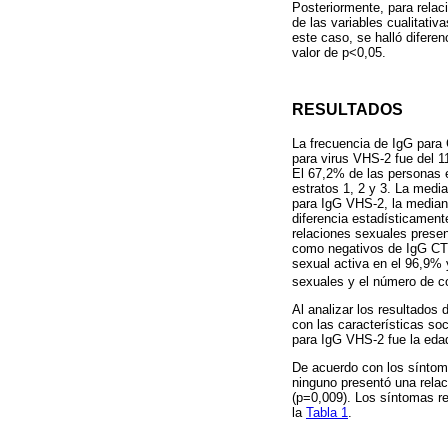
Posteriormente, para relac
de las variables cualitativ
este caso, se halló difere
valor de p<0,05.
RESULTADOS
La frecuencia de IgG para 
para virus VHS-2 fue del 
El 67,2% de las personas e
estratos 1, 2 y 3. La medi
para IgG VHS-2, la mediana
diferencia estadísticament
relaciones sexuales prese
como negativos de IgG CT 
sexual activa en el 96,9% 
sexuales y el número de c
Al analizar los resultados 
con las características so
para IgG VHS-2 fue la edad
De acuerdo con los síntoma
ninguno presentó una relac
(p=0,009). Los síntomas re
la
Tabla 1
.