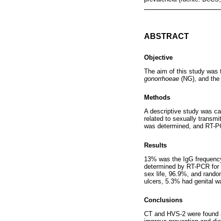
ABSTRACT
Objective
The aim of this study was 
gonorrhoeae
(NG), and the r
Methods
A descriptive study was ca
related to sexually transm
was determined, and RT-PC
Results
13% was the IgG frequency
determined by RT-PCR for 
sex life, 96.9%, and rando
ulcers, 5.3% had genital w
Conclusions
CT and HVS-2 were found am