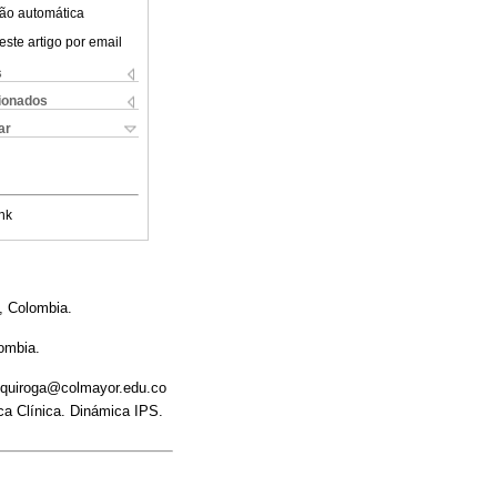
ão automática
este artigo por email
s
cionados
ar
nk
n, Colombia.
lombia.
na.quiroga@colmayor.edu.co
ica Clínica. Dinámica IPS.