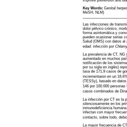
improve prevention and di
Key Words:
Genital herpes
MeSH, NLM)
Las infecciones de transmi
dolor pélvico crónico, mor
forma asintomática y conve
pueden ocasionar serias co
Salud (OMS) con datos al 
edad: infección por
Chlamy
La prevalencia de CT, NG y
aumentado en muchos paíse
notificación de los sistem
por su sigla en inglés) re
tasa de 171,9 casos de go
incrementaron en un 18,6
(TESSy), basado en datos r
146 por 100.000 personas
casos combinados de Dina
La infección por CT es la 
silenciosamente en los prim
inmunodeficiencia humana (
infectan con mayor frecuen
contacto, sobre todo, debi
La mayor frecuencia de CT