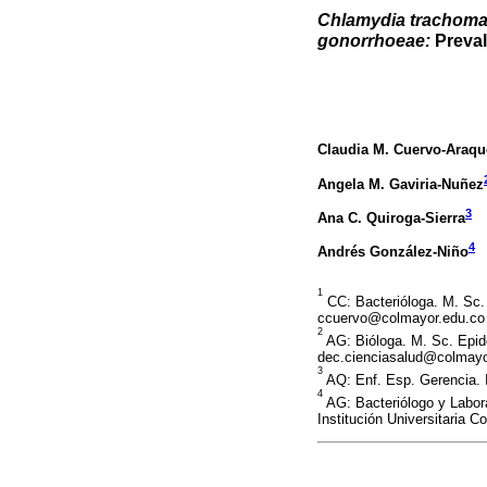
Chlamydia trachomat
gonorrhoeae:
Preval
Claudia M. Cuervo-Araqu
Angela M. Gaviria-Nuñez
3
Ana C. Quiroga-Sierra
4
Andrés González-Niño
1
CC: Bacterióloga. M. Sc. 
ccuervo@colmayor.edu.co
2
AG: Bióloga. M. Sc. Epide
dec.cienciasalud@colmayo
3
AQ: Enf. Esp. Gerencia. 
4
AG: Bacteriólogo y Labora
Institución Universitaria 