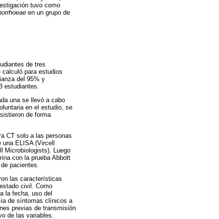
vestigación tuvo como
norrhoeae
en un grupo de
udiantes de tres
 calculó para estudios
fianza del 95% y
3 estudiantes.
ada una se llevó a cabo
luntaria en el estudio, se
sistieron de forma
ara CT solo a las personas
e una ELISA (Vircell
l Microbiologists). Luego
ina con la prueba Abbott
 de pacientes.
ron las características
estado civil. Como
 la fecha, uso del
cia de síntomas clínicos a
ones previas de transmisión
vo de las variables.