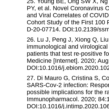
25. Young BE, Ong SW X, Ng
PY, et al. Novel Coronavirus
and Viral Correlates of COVID
Cohort Study of the First 100 
D-20-07714. DOI:10.2139/ssr
26. Lu J, Peng J, Xiong Q, Liu Z
immunological and virological
patients that test re-positiv
Medicine [Internet]. 2020; Aug
DOI:10.1016/j.ebiom.2020.10
27. Di Mauro G, Cristina S, C
SARS-Cov-2 infection: Resp
possible implications for the r
Immunopharmacol. 2020; 84:
DOI:10.1016/j.intimp.2020.10