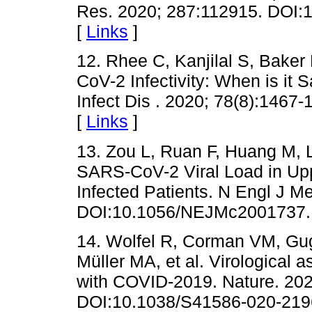
Res. 2020; 287:112915. DOI:1
[
Links
]
12. Rhee C, Kanjilal S, Bake
CoV-2 Infectivity: When is it S
Infect Dis . 2020; 78(8):1467
[
Links
]
13. Zou L, Ruan F, Huang M, L
SARS-CoV-2 Viral Load in Up
Infected Patients. N Engl J Me
DOI:10.1056/NEJMc2001737.
14. Wolfel R, Corman VM, Gu
Müller MA, et al. Virological 
with COVID-2019. Nature. 202
DOI:10.1038/S41586-020-219