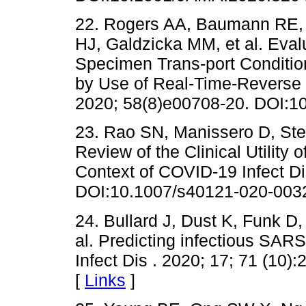
22. Rogers AA, Baumann RE, 
HJ, Galdzicka MM, et al. Eval
Specimen Trans-port Conditio
by Use of Real-Time-Reverse T
2020; 58(8)e00708-20. DOI:1
23. Rao SN, Manissero D, Ste
Review of the Clinical Utility 
Context of COVID-19 Infect Di
DOI:10.1007/s40121-020-0032
24. Bullard J, Dust K, Funk D,
al. Predicting infectious SAR
Infect Dis . 2020; 17; 71 (10
[
Links
]