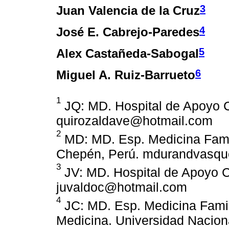
3
Juan Valencia de la Cruz
4
José E. Cabrejo-Paredes
5
Alex Castañeda-Sabogal
6
Miguel A. Ruiz-Barrueto
1
JQ: MD. Hospital de Apoyo 
quirozaldave@hotmail.com
2
MD: MD. Esp. Medicina Famil
Chepén, Perú. mdurandvasq
3
JV: MD. Hospital de Apoyo 
juvaldoc@hotmail.com
4
JC: MD. Esp. Medicina Famili
Medicina. Universidad Nacional 