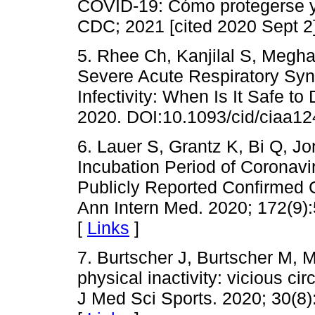
COVID-19: Cómo protegerse y
CDC; 2021 [cited 2020 Sept 2
5. Rhee Ch, Kanjilal S, Megh
Severe Acute Respiratory Sy
Infectivity: When Is It Safe to 
2020. DOI:10.1093/cid/ciaa12
6. Lauer S, Grantz K, Bi Q, Jo
Incubation Period of Coronav
Publicly Reported Confirmed C
Ann Intern Med. 2020; 172(9)
[
Links
]
7. Burtscher J, Burtscher M, Mi
physical inactivity: vicious 
J Med Sci Sports. 2020; 30(8