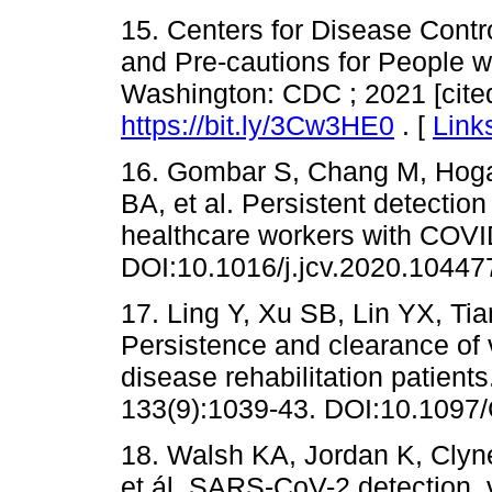
15. Centers for Disease Contr
and Pre-cautions for People 
Washington: CDC ; 2021 [cite
https://bit.ly/3Cw3HE0
. [
Link
16. Gombar S, Chang M, Hoga
BA, et al. Persistent detecti
healthcare workers with COVID
DOI:10.1016/j.jcv.2020.10447
17. Ling Y, Xu SB, Lin YX, Tia
Persistence and clearance of 
disease rehabilitation patient
133(9):1039-43. DOI:10.109
18. Walsh KA, Jordan K, Cly
et ál. SARS-CoV-2 detection, vi