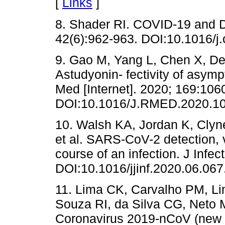
[
Links
]
8. Shader RI. COVID-19 and D
42(6):962-963. DOI:10.1016/j.
9. Gao M, Yang L, Chen X, Den
Astudyonin- fectivity of asym
Med [Internet]. 2020; 169:106
DOI:10.1016/J.RMED.2020.10
10. Walsh KA, Jordan K, Cly
et al. SARS-CoV-2 detection, vi
course of an infection. J Infec
DOI:10.1016/jjinf.2020.06.067
11. Lima CK, Carvalho PM, Li
Souza RI, da Silva CG, Neto 
Coronavirus 2019-nCoV (new C