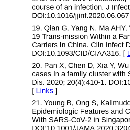
course of an infection. J Infec
DOI:10.1016/jjinf.2020.06.067
19. Qian G, Yang N, Ma AHY, 
19 Trans-mission Within a Fa
Carriers in China. Clin Infect 
DOI:10.1093/CID/CIAA316. [
20. Pan X, Chen D, Xia Y, Wu 
cases in a family cluster with
Dis. 2020; 20(4):410-1. DOI:
[
Links
]
21. Young B, Ong S, Kalimuddi
Epidemiologic Features and Cl
With SARS-CoV-2 in Singapor
DOI:10.1001/JAMA.2020.3204