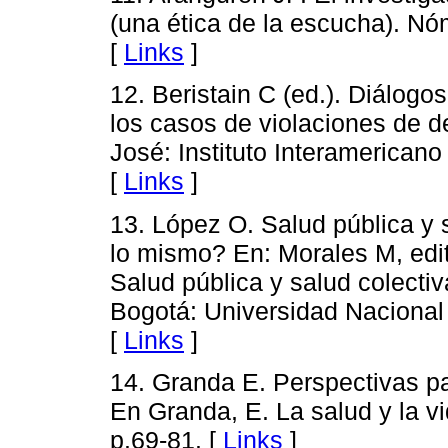
(una ética de la escucha). Nó
[
Links
]
12. Beristain C (ed.). Diálogo
los casos de violaciones de
José: Instituto Interamerica
[
Links
]
13. López O. Salud pública y 
lo mismo? En: Morales M, edi
Salud pública y salud colecti
Bogotá: Universidad Nacional
[
Links
]
14. Granda E. Perspectivas par
En Granda, E. La salud y la v
p.69-81. [
Links
]