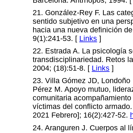
21. González-Rey F. Las categ
sentido subjetivo en una persp
hacia una nueva definición de
9(1):241-53. [
Links
]
22. Estrada A. La psicología s
transdisciplinariedad. Retos 
2004; (18):51-8. [
Links
]
23. Villa Gómez JD, Londoño 
Pérez M. Apoyo mutuo, lideraz
comunitaria acompañamiento ps
víctimas del conflicto armado.
2021 Febrero]; 16(2):427-52.
24. Aranguren J. Cuerpos al lí