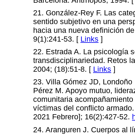
21. González-Rey F. Las categ
sentido subjetivo en una persp
hacia una nueva definición de
9(1):241-53. [
Links
]
22. Estrada A. La psicología s
transdisciplinariedad. Retos 
2004; (18):51-8. [
Links
]
23. Villa Gómez JD, Londoño 
Pérez M. Apoyo mutuo, lideraz
comunitaria acompañamiento ps
víctimas del conflicto armado.
2021 Febrero]; 16(2):427-52.
24. Aranguren J. Cuerpos al lí