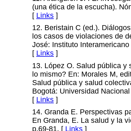
(una ética de la escucha). Nó
[
Links
]
12. Beristain C (ed.). Diálogo
los casos de violaciones de
José: Instituto Interamerica
[
Links
]
13. López O. Salud pública y 
lo mismo? En: Morales M, edi
Salud pública y salud colecti
Bogotá: Universidad Nacional
[
Links
]
14. Granda E. Perspectivas par
En Granda, E. La salud y la v
p.69-81. [
Links
]