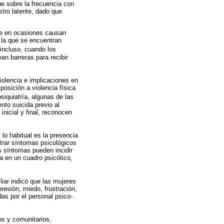
ue sobre la frecuencia con
stro latente, dado que
que en ocasiones causan
 la que se encuentran
 incluso, cuando los
ean barreras para recibir
iolencia e implicaciones en
osición a violencia física
siquiatría, algunas de las
nto suicida previo al
nicial y final, reconocen
 lo habitual es la presencia
trar síntomas psicológicos
os síntomas pueden incidir
za en un cuadro psicótico,
liar indicó que las mujeres
esión, miedo, frustración,
as por el personal psico-
os y comunitarios,