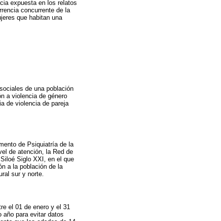
cia expuesta en los relatos
urrencia concurrente de la
ujeres que habitan una
cosociales de una población
ón a violencia de género
ia de violencia de pareja
mento de Psiquiatría de la
vel de atención, la Red de
Siloé Siglo XXI, en el que
n a la población de la
ral sur y norte.
tre el 01 de enero y el 31
o año para evitar datos