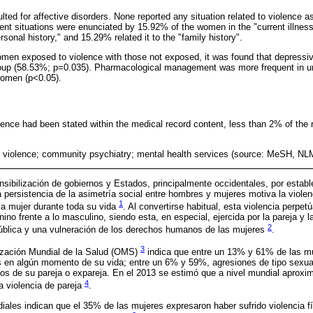
ed for affective disorders. None reported any situation related to violence as
lent situations were enunciated by 15.92% of the women in the "current illnes
ersonal history," and 15.29% related it to the "family history".
omen exposed to violence with those not exposed, it was found that depressi
group (58.53%; p=0.035). Pharmacological management was more frequent in
women (p<0.05).
ence had been stated within the medical record content, less than 2% of the 
violence; community psychiatry; mental health services (source: MeSH, NL
nsibilización de gobiernos y Estados, principalmente occidentales, por esta
la persistencia de la asimetría social entre hombres y mujeres motiva la viol
1
la mujer durante toda su vida
. Al convertirse habitual, esta violencia perpet
ino frente a lo masculino, siendo esta, en especial, ejercida por la pareja y l
2
ública y una vulneración de los derechos humanos de las mujeres
.
3
ización Mundial de la Salud (OMS)
indica que entre un 13% y 61% de las mu
os en algún momento de su vida; entre un 6% y 59%, agresiones de tipo sexu
nos de su pareja o expareja. En el 2013 se estimó que a nivel mundial aprox
4
a violencia de pareja
.
iales indican que el 35% de las mujeres expresaron haber sufrido violencia fí