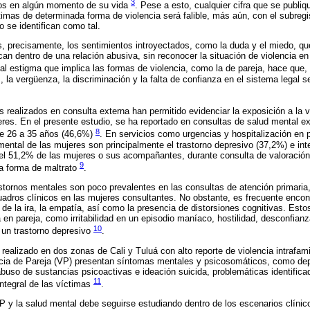
3
eros en algún momento de su vida
. Pese a esto, cualquier cifra que se publiq
timas de determinada forma de violencia será falible, más aún, con el subregi
o se identifican como tal.
s, precisamente, los sentimientos introyectados, como la duda y el miedo, 
n dentro de una relación abusiva, sin reconocer la situación de violencia en
al estigma que implica las formas de violencia, como la de pareja, hace que,
, la vergüenza, la discriminación y la falta de confianza en el sistema legal s
s realizados en consulta externa han permitido evidenciar la exposición a la v
eres. En el presente estudio, se ha reportado en consultas de salud mental exp
8
de 26 a 35 años (46,6%)
. En servicios como urgencias y hospitalización en p
ental de las mujeres son principalmente el trastorno depresivo (37,2%) e inte
l 51,2% de las mujeres o sus acompañantes, durante consulta de valoración i
9
na forma de maltrato
.
astornos mentales son poco prevalentes en las consultas de atención primaria,
adros clínicos en las mujeres consultantes. No obstante, es frecuente encon
 de la ira, la empatía, así como la presencia de distorsiones cognitivas. Est
 en pareja, como irritabilidad en un episodio maníaco, hostilidad, desconfian
10
 un trastorno depresivo
.
ealizado en dos zonas de Cali y Tuluá con alto reporte de violencia intrafami
cia de Pareja (VP) presentan síntomas mentales y psicosomáticos, como depr
abuso de sustancias psicoactivas e ideación suicida, problemáticas identificad
11
integral de las víctimas
.
P y la salud mental debe seguirse estudiando dentro de los escenarios clínic