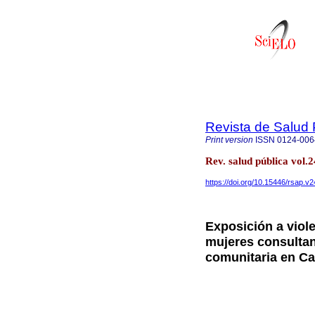
Revista de Salud 
Print version
ISSN
0124-006
Rev. salud pública vol
https://doi.org/10.15446/rsap.v
Exposición a viol
mujeres consultant
comunitaria en Ca