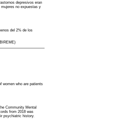
rastornos depresivos eran
n mujeres no expuestas y
 menos del 2% de los
S, BIREME)
 of women who are patients
 the Community Mental
ecords from 2018 was
r psychiatric history.