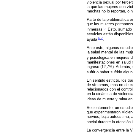
violencia sexual por terc
la que las mujeres son víc
muchas no lo reportan, o n
Parte de la problemática e
que las mujeres permanezca
5
inmersas
. Esto, sumado 
servicios están disponibles
6
,
7
ayuda
.
Ante esto, algunos estudio
la salud mental de las muj
y psicológica en mujeres 
manifestaciones en salud m
ingreso (12,7%). Además, e
sufrir o haber sufrido algu
En sentido estricto, los tr
de síntomas, mas no de cu
relacionados con el control
en la dinámica de violencia
ideas de muerte y ruina en
Recientemente, un estudio r
que experimentaron Violen
nervios, baja autoestima, 
social durante la atención 
La convergencia entre la V