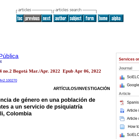
Pública
Services 
4
Journal
.24 no.2 Bogotá Mar./Apr. 2022 Epub Apr 06, 2022
SciELO
24n2.100270
Google
ARTÍCULOS/INVESTIGACIÓN
Article
encia de género en una población de
Spanis
es a un servicio de psiquiatría
Article
li, Colombia
Article
How to 
SciELO