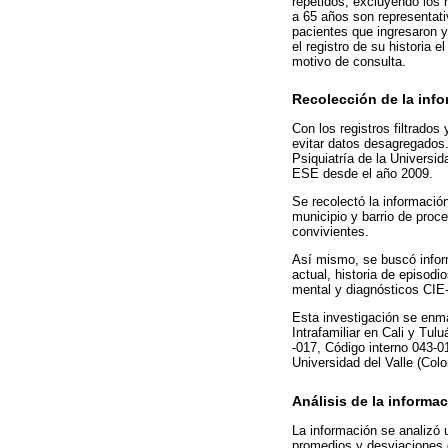
repetidos, excluyendo los
a 65 años son representati
pacientes que ingresaron y
el registro de su historia 
motivo de consulta.
Recolección de la inf
Con los registros filtrados
evitar datos desagregados. 
Psiquiatría de la Universid
ESE desde el año 2009.
Se recolectó la informació
municipio y barrio de proc
convivientes.
Así mismo, se buscó inform
actual, historia de episodi
mental y diagnósticos CIE
Esta investigación se enma
Intrafamiliar en Cali y Tul
-017, Código interno 043-0
Universidad del Valle (Col
Análisis de la informa
La información se analizó u
promedios y desviaciones e