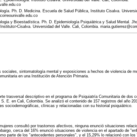
alle.edu.co
gía. Ph. D. Medicina. Escuela de Salud Pública, Instituto Cisalva. Universida
correounivalle.edu.co
gia y Bioestadística. Ph. D. Epidemiología Psiquiátrica y Salud Mental. Jho
Instituto>Cisalva. Universidad del Valle. Cali, Colombia. maria.gutierrez@cor
s sociales, sintomatología mental y exposiciones a hechos de violencia de m
omunitaria en una Institución de Atención Primaria.
rte trasversal descriptivo en el programa de Psiquiatría Comunitaria de dos c
S. E. en Cali, Colombia. Se analizó el contenido de 157 registros del año 20
les sociodemográficas, clínicas y relacionadas con su historial psiquiátrico.
 mujeres consultó por trastornos afectivos, ninguna enunció situaciones relaci
bargo, cerca del 16% enunció situaciones de violencia en el apartado de "en
mo parte de los "antecedentes personales", y el 15,29% lo relacionó con los 