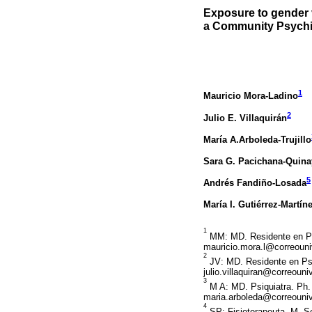
Exposure to gender 
a Community Psychia
1
Mauricio Mora-Ladino
2
Julio E. Villaquirán
María A.Arboleda-Trujillo
Sara G. Pacichana-Quina
5
Andrés Fandiño-Losada
María I. Gutiérrez-Martín
1
MM: MD. Residente en Psiq
mauricio.mora.l@correouni
2
JV: MD. Residente en Psiq
julio.villaquiran@correouni
3
M A: MD. Psiquiatra. Ph. 
maria.arboleda@correouniv
4
SP: Fisioterapeuta. M. Sc.