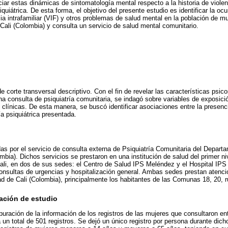
iar estas dinámicas de sintomatología mental respecto a la historia de violen
quiátrica. De esta forma, el objetivo del presente estudio es identificar la oc
cia intrafamiliar (VIF) y otros problemas de salud mental en la población de m
 Cali (Colombia) y consulta un servicio de salud mental comunitario.
e corte transversal descriptivo. Con el fin de revelar las características psi
a consulta de psiquiatría comunitaria, se indagó sobre variables de exposici
s clínicas. De esta manera, se buscó identificar asociaciones entre la presenc
a psiquiátrica presentada.
as por el servicio de consulta externa de Psiquiatría Comunitaria del Departa
mbia). Dichos servicios se prestaron en una institución de salud del primer ni
i, en dos de sus sedes: el Centro de Salud IPS Meléndez y el Hospital IPS 
onsultas de urgencias y hospitalización general. Ambas sedes prestan atenció
d de Cali (Colombia), principalmente los habitantes de las Comunas 18, 20, ru
ación de estudio
depuración de la información de los registros de las mujeres que consultaron en
un total de 501 registros. Se dejó un único registro por persona durante dich