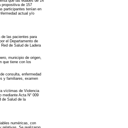
uenta que las edades de 14
a propositiva de 157
s participantes tenían en
 enfermedad actual y/o
n de las pacientes para
a por el Departamento de
la Red de Salud de Ladera
ero, municipio de origen,
n que tiene con los
o de consulta, enfermedad
les y familiares, examen
ra víctimas de Violencia
ado mediante Acta N° 009
d de Salud de la
riables numéricas, con
 relativas. Se realizaron