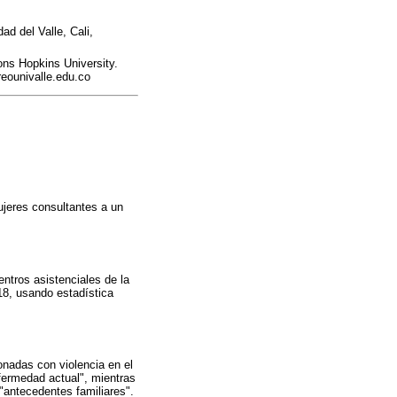
d del Valle, Cali,
ns Hopkins University.
reounivalle.edu.co
ujeres consultantes a un
entros asistenciales de la
18, usando estadística
onadas con violencia en el
fermedad actual", mientras
"antecedentes familiares".