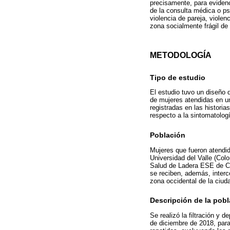
precisamente, para evidenc
de la consulta médica o psi
violencia de pareja, violen
zona socialmente frágil de
METODOLOGÍA
Tipo de estudio
El estudio tuvo un diseño d
de mujeres atendidas en un
registradas en las historia
respecto a la sintomatologí
Población
Mujeres que fueron atendid
Universidad del Valle (Colo
Salud de Ladera ESE de Cal
se reciben, además, interc
zona occidental de la ciuda
Descripción de la pobl
Se realizó la filtración y 
de diciembre de 2018, para 