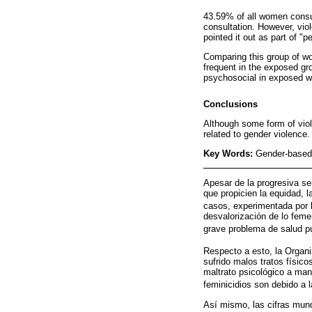
43.59% of all women consult
consultation. However, vio
pointed it out as part of "p
Comparing this group of w
frequent in the exposed 
psychosocial in exposed 
Conclusions
Although some form of viol
related to gender violence.
Key Words:
Gender-based 
Apesar de la progresiva se
que propicien la equidad, 
casos, experimentada por 
desvalorización de lo femen
grave problema de salud p
Respecto a esto, la Organ
sufrido malos tratos físic
maltrato psicológico a ma
feminicidios son debido a l
Así mismo, las cifras mund