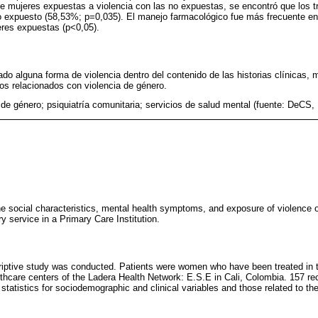
e mujeres expuestas a violencia con las no expuestas, se encontró que los t
o expuesto (58,53%; p=0,035). El manejo farmacológico fue más frecuente e
eres expuestas (p<0,05).
o alguna forma de violencia dentro del contenido de las historias clínicas,
cos relacionados con violencia de género.
 de género; psiquiatría comunitaria; servicios de salud mental (fuente: DeC
e social characteristics, mental health symptoms, and exposure of violence
 service in a Primary Care Institution.
riptive study was conducted. Patients were women who have been treated in
thcare centers of the Ladera Health Network: E.S.E in Cali, Colombia. 157 r
statistics for sociodemographic and clinical variables and those related to thei