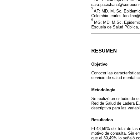
sara.pacichana@correouniv
5
AF: MD. M. Sc. Epidemiolo
Colombia. carlos.fandino@
6
MG: MD. M.Sc. Epidemiolo
Escuela de Salud Pública, 
RESUMEN
Objetivo
Conocer las característica
servicio de salud mental c
Metodología
Se realizó un estudio de co
Red de Salud de Ladera E. 
descriptiva para las variab
Resultados
El 43,59% del total de las
motivo de consulta. Sin em
que el 39,49% lo señaló co