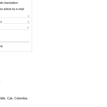
ic translation
is article by e-mail
ks
nk
.
lle. Cali, Colombia.