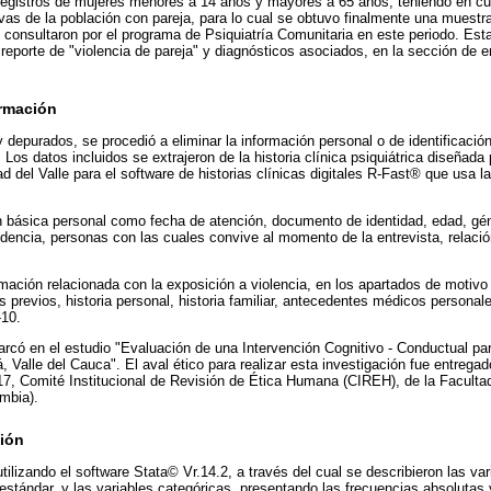
 registros de mujeres menores a 14 años y mayores a 65 años, teniendo en c
vas de la población con pareja, para lo cual se obtuvo finalmente una muestr
 consultaron por el programa de Psiquiatría Comunitaria en este periodo. Esta
el reporte de "violencia de pareja" y diagnósticos asociados, en la sección de
ormación
 y depurados, se procedió a eliminar la información personal o de identificació
Los datos incluidos se extrajeron de la historia clínica psiquiátrica diseñad
ad del Valle para el software de historias clínicas digitales R-Fast® que usa 
n básica personal como fecha de atención, documento de identidad, edad, gén
edencia, personas con las cuales convive al momento de la entrevista, relació
ación relacionada con la exposición a violencia, en los apartados de motiv
os previos, historia personal, historia familiar, antecedentes médicos persona
-10.
rcó en el estudio "Evaluación de una Intervención Cognitivo - Conductual pa
uá, Valle del Cauca". El aval ético para realizar esta investigación fue entreg
17, Comité Institucional de Revisión de Ética Humana (CIREH), de la Faculta
ombia).
ción
tilizando el software Stata© Vr.14.2, a través del cual se describieron las va
stándar, y las variables categóricas, presentando las frecuencias absolutas y