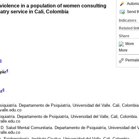
Automat
violence in a population of women consulting
try service in Cali, Colombia
Send th
Indicators
Related lin
Share
More
More
Permali
3
4
yáz
6
ez
uiatría. Departamento de Psiquiatría, Universidad del Valle. Cali, Colombia
valle.edu.co
uiatría. Departamento de Psiquiatría, Universidad del Valle, Cali, Colombia.
valle.edu.co
D. Salud Mental Comunitaria. Departamento de Psiquiatría, Universidad del Va
alle.edu.co
 Epidemiología. Instituto Cisalva. Universidad del Valle. Cali, Colombia.