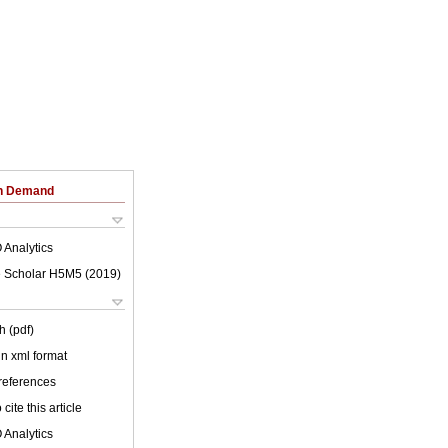
on Demand
 Analytics
 Scholar H5M5 (
2019
)
h (pdf)
 in xml format
 references
cite this article
 Analytics