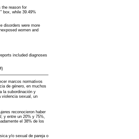
 the reason for
s" box, while 39.49%
ve disorders were more
 unexposed women and
reports included diagnoses
M)
blecer marcos normativos
encia de género, en muchos
úa la subordinación y
a violencia sexual, un
jeres reconocieron haber
al; y entre un 20% y 75%,
imadamente el 38% de los
sica y/o sexual de pareja o