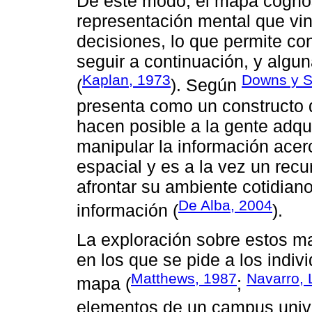
De este modo, el mapa cognos
representación mental que vin
decisiones, lo que permite co
seguir a continuación, y algun
Kaplan, 1973
Downs y S
(
). Según
presenta como un constructo 
hacen posible a la gente adqui
manipular la información acer
espacial y es a la vez un recu
afrontar su ambiente cotidia
De Alba, 2004
información (
).
La exploración sobre estos m
en los que se pide a los indiv
Matthews, 1987
Navarro, 
mapa (
;
elementos de un campus univer