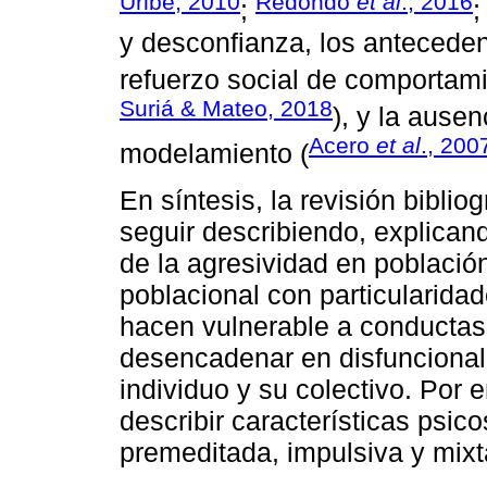
Uribe, 2010
Redondo
et al
., 2016
;
y desconfianza, los antecedent
refuerzo social de comportami
Suriá & Mateo, 2018
), y la ause
Acero
et al
., 200
modelamiento (
En síntesis, la revisión bibli
seguir describiendo, explican
de la agresividad en población
poblacional con particularidad
hacen vulnerable a conductas 
desencadenar en disfuncional
individuo y su colectivo. Por 
describir características psic
premeditada, impulsiva y mixta