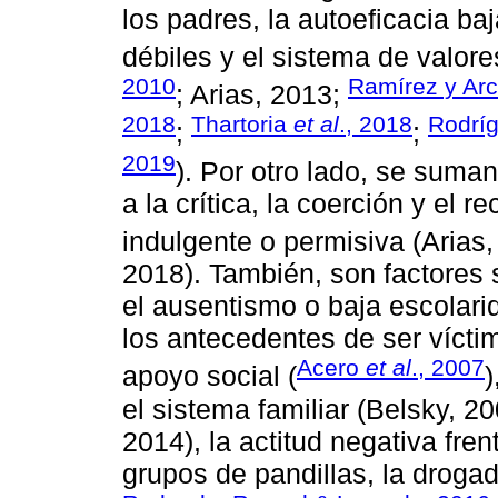
los padres, la autoeficacia baj
débiles y el sistema de valores
2010
Ramírez y Arc
; Arias, 2013;
2018
Thartoria
et al
., 2018
Rodríg
;
;
2019
). Por otro lado, se suma
a la crítica, la coerción y el 
indulgente o permisiva (Arias
2018). También, son factores s
el ausentismo o baja escolari
los antecedentes de ser vícti
Acero
et al
., 2007
apoyo social (
)
el sistema familiar (Belsky, 2
2014), la actitud negativa fren
grupos de pandillas, la drogad