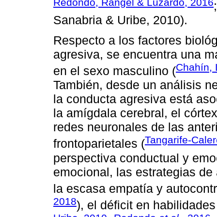
Redondo, Rangel & Luzardo, 2016
Sanabria & Uribe, 2010).
Respecto a los factores bioló
agresiva, se encuentra una m
Chahín, 
en el sexo masculino (
También, desde un análisis n
la conducta agresiva está aso
la amígdala cerebral, el córte
redes neuronales de las anter
Tangarife-Cale
frontoparietales (
perspectiva conductual y emoc
emocional, las estrategias de
la escasa empatía y autocontr
2018
), el déficit en habilidade