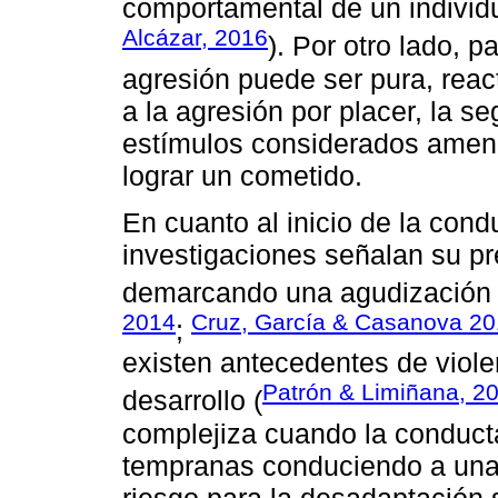
comportamental de un indivi
Alcázar, 2016
). Por otro lado, p
agresión puede ser pura, react
a la agresión por placer, la 
estímulos considerados amena
lograr un cometido.
En cuanto al inicio de la cond
investigaciones señalan su pr
demarcando una agudización h
2014
Cruz, García & Casanova 2
;
existen antecedentes de viole
Patrón & Limiñana, 2
desarrollo (
complejiza cuando la conduct
tempranas conduciendo a una a
riesgo para la desadaptación 