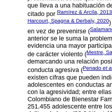
que lleva a una habituación d
Ramírez & Arcila, 2013
citado por
Harcourt, Spagna & Derbaly, 2020
)
Salamanc
en vez de prevenirse (
anterior se le suma la proble
evidencia una mayor particip
Mestre, S
de carácter violento (
demarcando una relación posit
Penado
et a
conducta agresiva (
existen cifras que pueden ind
adolescentes en conductas ant
con la agresividad; entre ellas 
Colombiano de Bienestar Fami
251.455 adolescente entre los