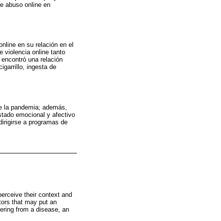
de abuso online en
nline en su relación en el
 violencia online tanto
 encontró una relación
garrillo, ingesta de
te la pandemia; además,
stado emocional y afectivo
dirigirse a programas de
perceive their context and
tors that may put an
fering from a disease, an