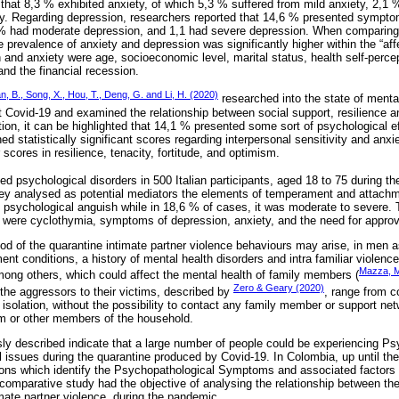
that 8,3 % exhibited anxiety, of which 5,3 % suffered from mild anxiety, 2,1
y. Regarding depression, researchers reported that 14,6 % presented symptom
 % had moderate depression, and 1,1 had severe depression. When comparing 
he prevalence of anxiety and depression was significantly higher within the “af
 and anxiety were age, socioeconomic level, marital status, health self-perce
nd the financial recession.
an, B., Song, X., Hou, T., Deng, G. and Li, H. (2020)
researched into the state of menta
 Covid-19 and examined the relationship between social support, resilience 
ation, it can be highlighted that 14,1 % presented some sort of psychological ef
d statistically significant scores regarding interpersonal sensitivity and anxiet
 scores in resilience, tenacity, fortitude, and optimism.
ed psychological disorders in 500 Italian participants, aged 18 to 75 during the
ey analysed as potential mediators the elements of temperament and attachm
 psychological anguish while in 18,6 % of cases, it was moderate to severe. 
 were cyclothymia, symptoms of depression, anxiety, and the need for approv
riod of the quarantine intimate partner violence behaviours may arise, in men
ement conditions, a history of mental health disorders and intra familiar violen
Mazza, Ma
ong others, which could affect the mental health of family members (
Zero & Geary (2020)
the aggressors to their victims, described by
, range from c
 isolation, without the possibility to contact any family member or support net
tim or other members of the household.
sly described indicate that a large number of people could be experiencing P
ssues during the quarantine produced by Covid-19. In Colombia, up until the
tions which identify the Psychopathological Symptoms and associated factors 
e-comparative study had the objective of analysing the relationship between t
mate partner violence, during the pandemic.