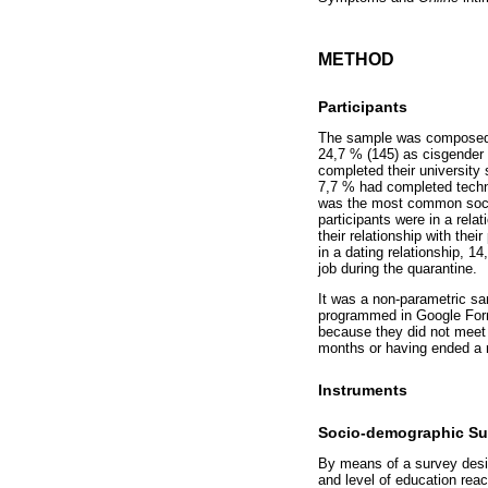
METHOD
Participants
The sample was composed o
24,7 % (145) as cisgender
completed their university
7,7 % had completed techni
was the most common socio-
participants were in a rela
their relationship with thei
in a dating relationship, 
job during the quarantine.
It was a non-parametric sam
programmed in Google Form
because they did not meet t
months or having ended a r
Instruments
Socio-demographic Su
By means of a survey desig
and level of education rea