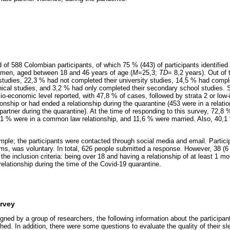
f 588 Colombian participants, of which 75 % (443) of participants identifie
 men, aged between 18 and 46 years of age (
M
=25,3;
TD
= 8,2 years). Out of 
 studies, 22,3 % had not completed their university studies, 14,5 % had comp
cal studies, and 3,2 % had only completed their secondary school studies. S
economic level reported, with 47,8 % of cases, followed by strata 2 or low-
tionship or had ended a relationship during the quarantine (453 were in a rela
r partner during the quarantine). At the time of responding to this survey, 72,8 
14,1 % were in a common law relationship, and 11,6 % were married. Also, 40,1
ple; the participants were contacted through social media and email. Particip
s, was voluntary. In total, 626 people submitted a response. However, 38 (6
he inclusion criteria: being over 18 and having a relationship of at least 1 mo
elationship during the time of the Covid-19 quarantine.
rvey
ned by a group of researchers, the following information about the participan
ched. In addition, there were some questions to evaluate the quality of their