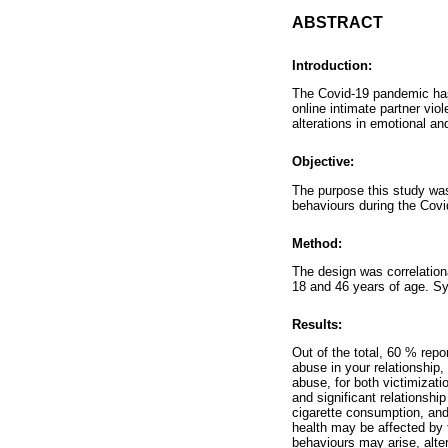
ABSTRACT
Introduction:
The Covid-19 pandemic has a
online intimate partner vi
alterations in emotional an
Objective:
The purpose this study wa
behaviours during the Cov
Method:
The design was correlation
18 and 46 years of age. S
Results:
Out of the total, 60 % repo
abuse in your relationship,
abuse, for both victimizat
and significant relations
cigarette consumption, and
health may be affected by 
behaviours may arise, alte