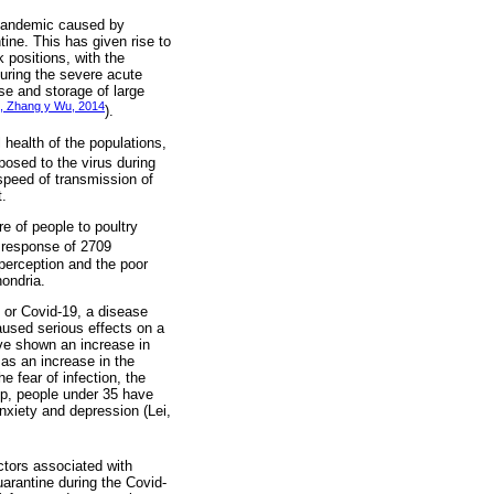
e pandemic caused by
ine. This has given rise to
 positions, with the
uring the severe acute
se and storage of large
Lj, Zhang y Wu, 2014
).
 health of the populations,
xposed to the virus during
speed of transmission of
t.
e of people to poultry
 response of 2709
 perception and the poor
hondria.
or Covid-19, a disease
used serious effects on a
ave shown an increase in
 as an increase in the
 fear of infection, the
up, people under 35 have
nxiety and depression (Lei,
.
ctors associated with
arantine during the Covid-