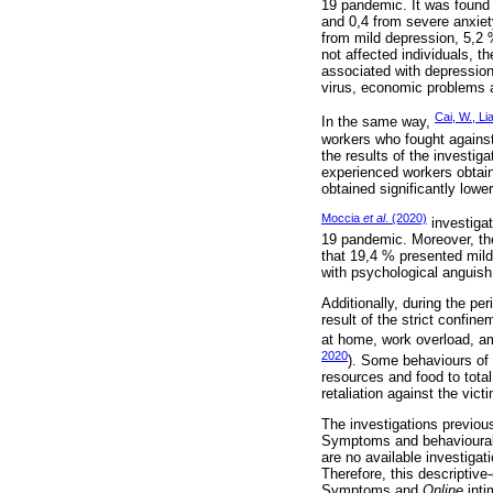
19 pandemic. It was found 
and 0,4 from severe anxiet
from mild depression, 5,2
not affected individuals, t
associated with depression
virus, economic problems a
Cai, W., Li
In the same way,
workers who fought against
the results of the investig
experienced workers obtaine
obtained significantly lower
Moccia
et al
. (2020)
investigat
19 pandemic. Moreover, th
that 19,4 % presented mild
with psychological anguish
Additionally, during the pe
result of the strict confin
at home, work overload, am
2020
). Some behaviours of 
resources and food to total
retaliation against the vic
The investigations previou
Symptoms and behavioural i
are no available investiga
Therefore, this descriptiv
Symptoms and
Online
inti