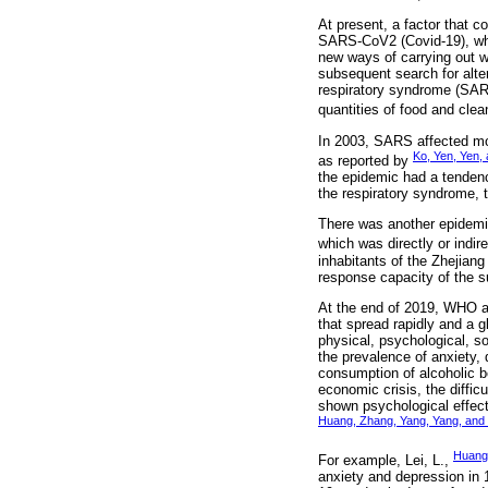
At present, a factor that 
SARS-CoV2 (Covid-19), whic
new ways of carrying out wo
subsequent search for alte
respiratory syndrome (SARS
quantities of food and clean
In 2003, SARS affected more
Ko, Yen, Yen,
as reported by
the epidemic had a tenden
the respiratory syndrome, 
There was another epidemic
which was directly or indi
inhabitants of the Zhejiang
response capacity of the s
At the end of 2019, WHO a
that spread rapidly and a
physical, psychological, s
the prevalence of anxiety, 
consumption of alcoholic b
economic crisis, the diffi
shown psychological effect
Huang, Zhang, Yang, Yang, and
Huang,
For example, Lei, L.,
anxiety and depression in 