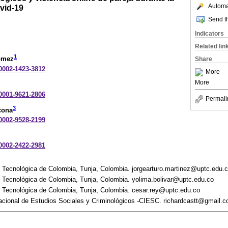
Automat
vid-19
Send th
Indicators
Related lin
1
ómez
Share
-0002-1423-3812
More
More
-0001-9621-2806
Permali
3
cona
-0002-9528-2199
-0002-2422-2981
 Tecnológica de Colombia, Tunja, Colombia. jorgearturo.martinez@uptc.edu.
 Tecnológica de Colombia, Tunja, Colombia. yolima.bolivar@uptc.edu.co
 Tecnológica de Colombia, Tunja, Colombia. cesar.rey@uptc.edu.co
nacional de Estudios Sociales y Criminológicos -CIESC. richardcastt@gmail.