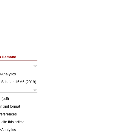
on Demand
 Analytics
 Scholar H5M5 (
2019
)
 (pdf)
 in xml format
 references
cite this article
 Analytics