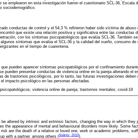
e se emplearon en esta investigación fueron el cuestionario SCL-36, Escala 
io sociodemográfico.
zado conductas de control y el 54,3 % refirieron haber sido víctima de abuso o
contró que existe una relación positiva y significativa entre las conductas de
rpetración, con los síntomas psicopatológicos que evalúa SCL-36. También se
on algunos síntomas que evalúa el SCL-36 y la calidad del sueño, consumo de ci
ergizantes en el tiempo de cuarentena.
 que pueden aparecer síntomas psicopatológicos por el confinamiento duran
se pueden presentar conductas de violencia online en la pareja alterando el e
s de trastornos psicológicos, por lo tanto, las futuras investigaciones deben 
r el impacto psicológico en las personas afectadas.
psicopatológicos; violencia online de pareja; trastornos mentales; covid-19
be altered by intrinsic and extrinsic factors, changing the way in which they 
makes the appearance of mental and behavioural disorders more likely. Some fac
t risk are the death of a relative or loved one, work or academic problems, suf
Suárez, 2010
kup with a partner, among others (
).