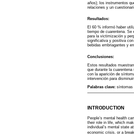
años); los instrumentos qu
relaciones y un cuestionar
Resultados:
El 60 % informó haber utili
tiempo de cuarentena. Se en
para la victimización y pe
significativa y positiva c
bebidas embriagantes y en
Conclusiones:
Estos resultados muestran
que durante la cuarentena 
con la aparición de síntoma
intervención para disminui
Palabras clave:
síntomas 
INTRODUCTION
People’s mental health can 
their role in life, which 
individual’s mental state a
economic crisis, or a brea