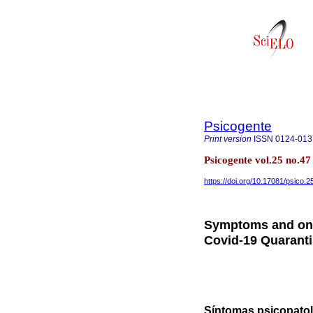
Psicogente
Print version
ISSN
0124-013
Psicogente vol.25 no.4
https://doi.org/10.17081/psico.
Symptoms and onli
Covid-19 Quarant
Síntomas psicopatol