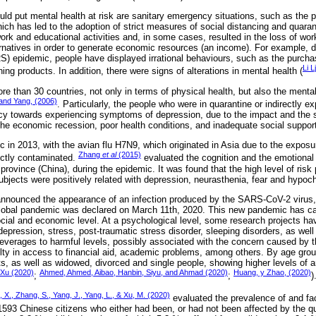
could put mental health at risk are sanitary emergency situations, such as th
h has led to the adoption of strict measures of social distancing and quarant
rk and educational activities and, in some cases, resulted in the loss of work
rnatives in order to generate economic resources (an income). For example, d
) epidemic, people have displayed irrational behaviours, such as the purcha
Li 
ing products. In addition, there were signs of alterations in mental health (
 than 30 countries, not only in terms of physical health, but also the mental
 and Yang, (2006)
. Particularly, the people who were in quarantine or indirectly e
cy towards experiencing symptoms of depression, due to the impact and the 
the economic recession, poor health conditions, and inadequate social suppor
 in 2013, with the avian flu H7N9, which originated in Asia due to the exposur
Zhang
et al
(2015)
rectly contaminated.
evaluated the cognition and the emotional
 province (China), during the epidemic. It was found that the high level of risk
ubjects were positively related with depression, neurasthenia, fear and hypoc
nnounced the appearance of an infection produced by the SARS-CoV-2 virus, 
 global pandemic was declared on March 11th, 2020. This new pandemic has ca
ocial and economic level. At a psychological level, some research projects h
depression, stress, post-traumatic stress disorder, sleeping disorders, as well
everages to harmful levels, possibly associated with the concern caused by the
culty in access to financial aid, academic problems, among others. By age gro
s, as well as widowed, divorced and single people, showing higher levels of a
 Xu (2020)
Ahmed, Ahmed, Aibao, Hanbin, Siyu, and Ahmad (2020)
Huang, y Zhao, (2020)
;
;
)
 X., Zhang, S., Yang, J., Yang, L., & Xu, M. (2020)
evaluated the prevalence of and fa
1593 Chinese citizens who either had been, or had not been affected by the qu