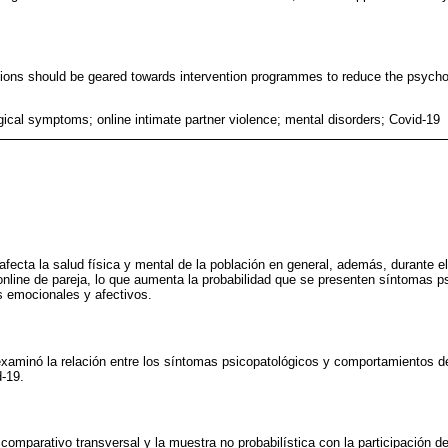
ations should be geared towards intervention programmes to reduce the psycho
ical symptoms; online intimate partner violence; mental disorders; Covid-19
fecta la salud física y mental de la población en general, además, durante e
online de pareja, lo que aumenta la probabilidad que se presenten síntomas p
s emocionales y afectivos.
 examinó la relación entre los síntomas psicopatológicos y comportamientos de
-19.
 comparativo transversal y la muestra no probabilística con la participación 