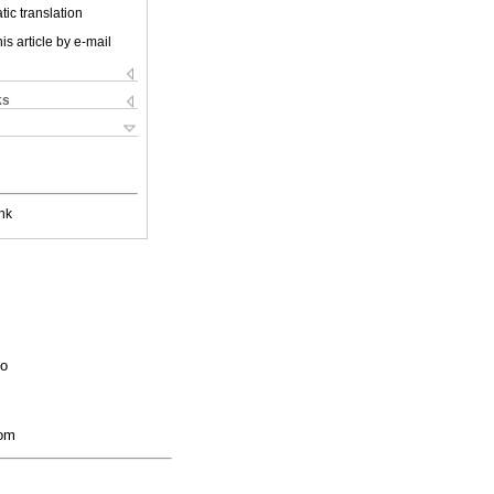
ic translation
is article by e-mail
ks
nk
co
com