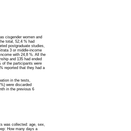
d as cisgender women and
the total, 52,4 % had
leted postgraduate studies,
trata 3 or middle-income
income with 24,8 %. All the
tionship and 135 had ended
% of the participants were
 % reported that they had a
ation in the tests,
 %) were discarded
nth in the previous 6
ts was collected: age, sex,
 sleep: How many days a