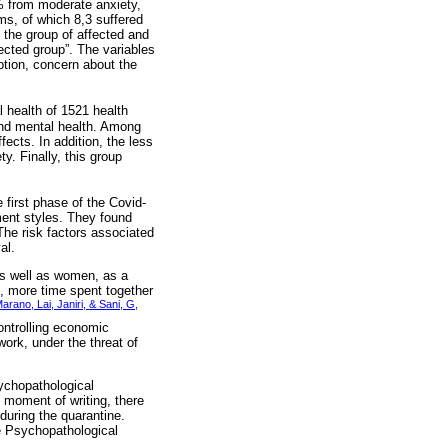
 % from moderate anxiety,
s, of which 8,3 suffered
the group of affected and
fected group”. The variables
ption, concern about the
l health of 1521 health
and mental health. Among
fects. In addition, the less
y. Finally, this group
 first phase of the Covid-
ent styles. They found
The risk factors associated
al.
 as well as women, as a
ce, more time spent together
rano, Lai, Janiri, & Sani, G,
ontrolling economic
work, under the threat of
sychopathological
 moment of writing, there
during the quarantine.
he Psychopathological