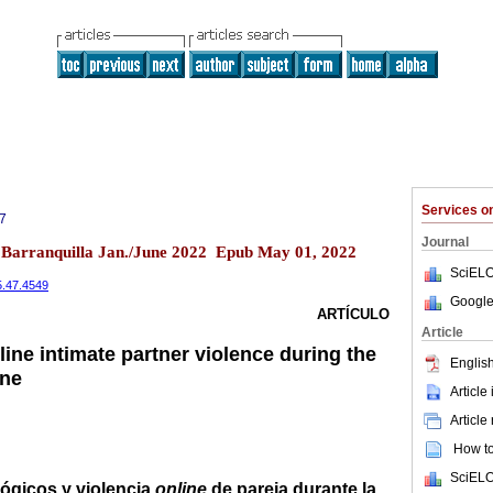
Services 
7
Journal
7 Barranquilla Jan./June 2022 Epub May 01, 2022
SciELO
25.47.4549
Google
ARTÍCULO
Article
ne intimate partner violence during the
English
ine
Article
Article
How to 
SciELO
ógicos y violencia
online
de pareja durante la