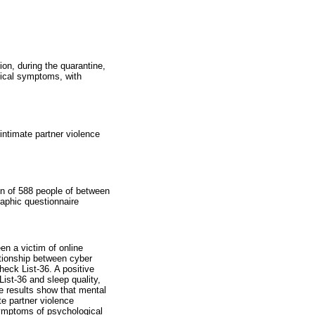
ion, during the quarantine,
gical symptoms, with
ntimate partner violence
on of 588 people of between
aphic questionnaire
en a victim of online
lationship between cyber
eck List-36. A positive
st-36 and sleep quality,
e results show that mental
e partner violence
 symptoms of psychological