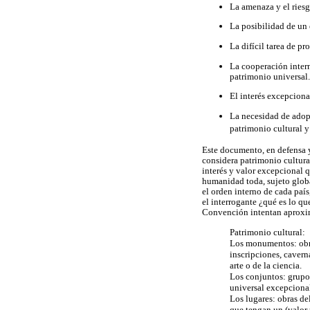
La amenaza y el riesg
La posibilidad de un
La difícil tarea de pr
La cooperación intern
patrimonio universal.
El interés excepcional
La necesidad de adop
patrimonio cultural y
Este documento, en defensa 
considera patrimonio cultura
interés y valor excepcional q
humanidad toda, sujeto global
el orden interno de cada país
el interrogante ¿qué es lo qu
Convención intentan aproxima
Patrimonio cultural:
Los monumentos: obras
inscripciones, cavern
arte o de la ciencia.
Los conjuntos: grupos
universal excepcional)
Los lugares: obras de
que tengan un (valor 