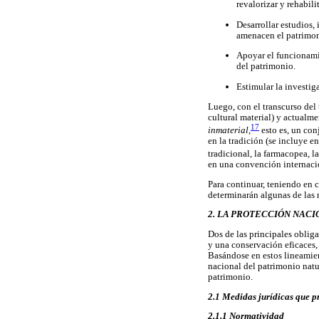
revalorizar y rehabili
Desarrollar estudios,
amenacen el patrimoni
Apoyar el funcionami
del patrimonio.
Estimular la investig
Luego, con el transcurso del
cultural material) y actualm
17
inmaterial
,
esto es, un con
en la tradición (se incluye en 
tradicional, la farmacopea, l
en una convención internacio
Para continuar, teniendo en 
determinarán algunas de las 
2. LA PROTECCIÓN NAC
Dos de las principales oblig
y una conservación eficaces, y
Basándose en estos lineamien
nacional del patrimonio natur
patrimonio.
2.1 Medidas jurídicas que p
2.1.1 Normatividad