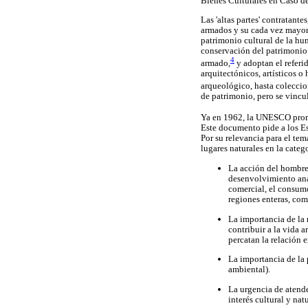
Bienes Culturales en Caso d
Las 'altas partes' contratante
armados y su cada vez mayor 
patrimonio cultural de la hum
conservación del patrimonio c
4
armado,
y adoptan el referi
arquitectónicos, artísticos o 
arqueológico, hasta coleccion
de patrimonio, pero se vincu
Ya en 1962, la UNESCO promue
Este documento pide a los Es
Por su relevancia para el tem
lugares naturales en la categ
La acción del hombre 
desenvolvimiento anár
comercial, el consumo
regiones enteras, como
La importancia de la 
contribuir a la vida a
percatan la relación e
La importancia de la 
ambiental).
La urgencia de atende
interés cultural y nat