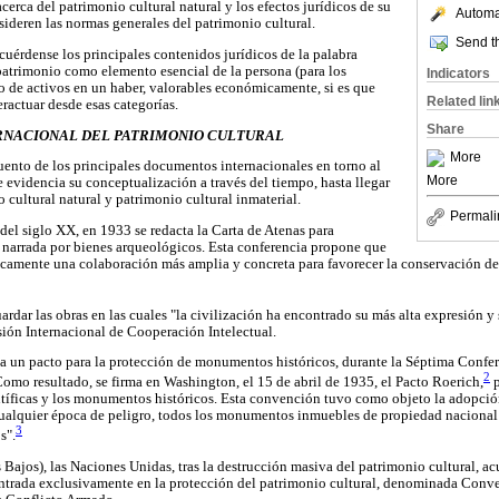
acerca del patrimonio cultural natural y los efectos jurídicos de su
Automat
sideren las normas generales del patrimonio cultural.
Send th
cuérdense los principales contenidos jurídicos de la palabra
 patrimonio como elemento esencial de la persona (para los
Indicators
to de activos en un haber, valorables económicamente, si es que
Related lin
eractuar desde esas categorías.
Share
ERNACIONAL DEL PATRIMONIO CULTURAL
More
cuento de los principales documentos internacionales en torno al
More
e evidencia su conceptualización a través del tiempo, hasta llegar
o cultural natural y patrimonio cultural inmaterial.
Permali
 del siglo XX, en 1933 se redacta la Carta de Atenas para
ia narrada por bienes arqueológicos. Esta conferencia propone que
rocamente una colaboración más amplia y concreta para favorecer la conservación d
ardar las obras en las cuales "la civilización ha encontrado su más alta expresión 
sión Internacional de Cooperación Intelectual.
a un pacto para la protección de monumentos históricos, durante la Séptima Confer
2
o resultado, se firma en Washington, el 15 de abril de 1935, el Pacto Roerich,
p
ientíficas y los monumentos históricos. Esta convención tuvo como objeto la adopci
 cualquier época de peligro, todos los monumentos inmuebles de propiedad nacional 
3
s".
 Bajos), las Naciones Unidas, tras la destrucción masiva del patrimonio cultural, a
entrada exclusivamente en la protección del patrimonio cultural, denominada Conve