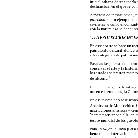
inicial esbozo de una teoría 
declaración, en el que se con
A manera de introducción, re
patrimonio
, por ejemplo, el
civilistas) o como el conjun
con la naturaleza se debe int
1. LA PROTECCIÓN INT
En este aparte se hace un re
patrimonio cultural, donde s
a las categorías de patrimoni
Pasadas las guerras de inicio
conservar el arte y la histor
los estados se presten recíp
1
de historia.
El ente encargado de salvagu
fue en ese entonces, la Comi
En ese mismo año se diseñab
Americana de Montevideo. Com
instituciones artísticas y c
"para preservar con ella, en
tesoro mundial de los pueblo
Para 1954, en la Haya (Países
herramienta internacional c