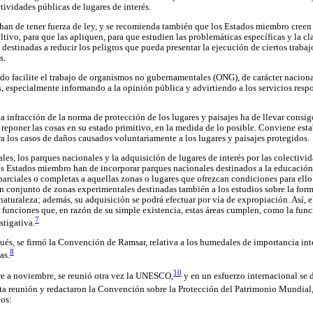
tividades públicas de lugares de interés.
 han de tener fuerza de ley, y se recomienda también que los Estados miembro creen
ltivo, para que las apliquen, para que estudien las problemáticas específicas y la cl
stinadas a reducir los peligros que pueda presentar la ejecución de ciertos trabajo
s.
do facilite el trabajo de organismos no gubernamentales (ONG), de carácter naciona
, especialmente informando a la opinión pública y advirtiendo a los servicios resp
 infracción de la norma de protección de los lugares y paisajes ha de llevar consig
 reponer las cosas en su estado primitivo, en la medida de lo posible. Conviene est
ra los casos de daños causados voluntariamente a los lugares y paisajes protegidos.
ales, los parques nacionales y la adquisición de lugares de interés por las colectivid
 Estados miembro han de incorporar parques nacionales destinados a la educación y
 parciales o completas a aquellas zonas o lugares que ofrezcan condiciones para el
 un conjunto de zonas experimentales destinadas también a los estudios sobre la for
a naturaleza; además, su adquisición se podrá efectuar por vía de expropiación. As
 funciones que, en razón de su simple existencia, estas áreas cumplen, como la func
7
stigativa.
és, se firmó la Convención de Ramsar, relativa a los humedales de importancia int
8
as.
10
re a noviembre, se reunió otra vez la UNESCO,
y en un esfuerzo internacional se 
a reunión y redactaron la Convención sobre la Protección del Patrimonio Mundial, 
tos: