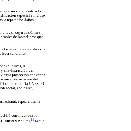
 organismos especializados,
asificación especial e incluso
s, a reparar los daños
l o local, cuya misión sea
onsables de los peligros que
o el resarcimiento de daños y
ablecer sanciones
ades públicas, la
 a la distracción del
lo y cuya protección convenga
mación y restauración del
í, el documento de la UNESCO
ión social, ecológica,
ernacional, especialmente
decidió continuar con lo
11
Cultural y Natural,
la cual