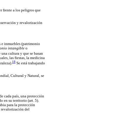
r frente a los peligros que
nservación y revalorización
s e inmuebles (patrimonio
onio intangible
o
e una cultura y que se basan
uales, las fiestas, la medicina
18
raleza).
Se está trabajando
dial, Cultural y Natural, se
de cada país, una protección
en su territorio (art. 5).
bia para la protección
 revalorización del