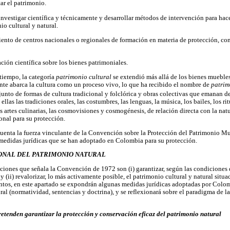
tar el patrimonio.
 investigar científica y técnicamente y desarrollar métodos de intervención para hace
o cultural y natural.
ento de centros nacionales o regionales de formación en materia de protección, co
ación científica sobre los bienes patrimoniales.
 tiempo, la categoría
patrimonio cultural
se extendió más allá de los bienes mueble
ente abarca la cultura como un proceso vivo, lo que ha recibido el nombre de
patrim
junto de formas de cultura tradicional y folclórica y obras colectivas que emanan d
ellas las tradiciones orales, las costumbres, las lenguas, la música, los bailes, los rit
as artes culinarias, las cosmovisiones y cosmogénesis, de relación directa con la natu
nal para su protección.
cuenta la fuerza vinculante de la Convención sobre la Protección del Patrimonio Mun
medidas jurídicas que se han adoptado en Colombia para su protección.
IONAL DEL PATRIMONIO NATURAL
aciones que señala la Convención de 1972 son (i) garantizar, según las condiciones 
 (ii) revalorizar, lo más activamente posible, el patrimonio cultural y natural situado 
tos, en este apartado se expondrán algunas medidas jurídicas adoptadas por Colom
al (normatividad, sentencias y doctrina), y se reflexionará sobre el paradigma de la
retenden garantizar la protección y conservación eficaz del patrimonio natural