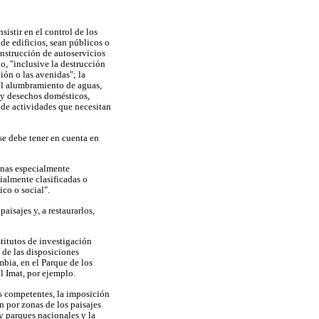
sistir en el control de los
 de edificios, sean públicos o
construcción de autoservicios
do, "inclusive la destrucción
ión o las avenidas"; la
 el alumbramiento de aguas,
s y desechos domésticos,
a de actividades que necesitan
se debe tener en cuenta en
onas especialmente
cialmente clasificadas o
co o social".
aisajes y, a restaurarlos,
stitutos de investigación
 de las disposiciones
bia, en el Parque de los
el Imat, por ejemplo.
s competentes, la imposición
n por zonas de los paisajes
 y parques nacionales y la