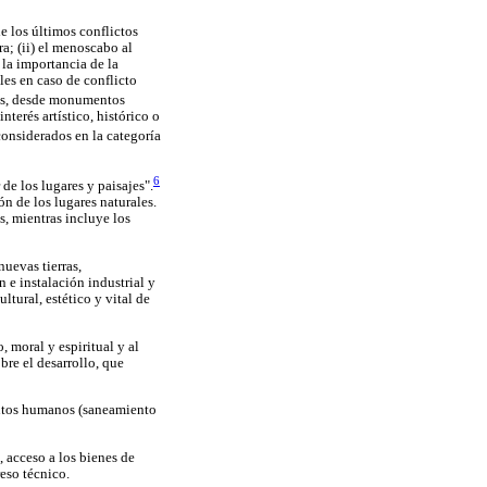
de los últimos conflictos
a; (ii) el menoscabo al
 la importancia de la
les en caso de conflicto
les, desde monumentos
nterés artístico, histórico o
considerados en la categoría
6
e los lugares y paisajes".
n de los lugares naturales.
s, mientras incluye los
nuevas tierras,
 e instalación industrial y
ltural, estético y vital de
, moral y espiritual y al
obre el desarrollo, que
ientos humanos (saneamiento
 acceso a los bienes de
reso técnico.