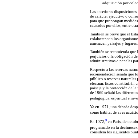
adquisición por colec
Las anteriores disposiciones
de carácter ejecutivo o consu
para que propongan medidas de
causados por ellos, entre otra
También se prevé que el Esta
colaborar con los organismos
amenacen paisajes y lugares.
También se recomienda que la
perjuicios o la obligación de
administrativas o penales pa
Respecto a las reservas natur
recomendación señala que los
público o reservas naturales
efectuar. Éstos constituirán
paisaje y la protección de l
de 1969 señaló las diferentes
pedagógica, espiritual e inve
Ya en 1971, una década despu
como hábitat de aves acuátic
9
En 1972,
en París, de octub
programado en la decimosext
considera los siguientes pun