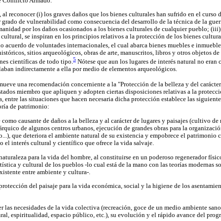
e Conflicto Armado.
s, al reconocer (i) los graves daños que los bienes culturales han sufrido en el curso 
grado de vulnerabilidad como consecuencia del desarrollo de la técnica de la guerr
anidad por los daños ocasionados a los bienes culturales de cualquier pueblo; (iii)
ultural, se inspiran en los principios relativos a la protección de los bienes cultura
do acuerdo de voluntades internacionales, el cual abarca bienes muebles e inmueb
históricos, sitios arqueológicos, obras de arte, manuscritos, libros y otros objetos de i
5
es científicas de todo tipo.
Nótese que aun los lugares de interés natural no eran 
laban indirectamente a ella por medio de elementos arqueológicos.
ve una recomendación concerniente a la "Protección de la belleza y del carácter d
tados miembro que apliquen y adopten ciertas disposiciones relativas a la protecció
a, entre las situaciones que hacen necesaria dicha protección establece las siguiente
oría de patrimonio:
como causante de daños a la belleza y al carácter de lugares y paisajes (cultivo de 
quico de algunos centros urbanos, ejecución de grandes obras para la organización
...), que deteriora el ambiente natural de su existencia y empobrece el patrimonio cu
 el interés cultural y científico que ofrece la vida salvaje.
naturaleza para la vida del hombre, al constituirse en un poderoso regenerador físico
rtística y cultural de los pueblos -lo cual está de la mano con las teorías modernas s
xistente entre ambiente y cultura-.
protección del paisaje para la vida económica, social y la higiene de los asentam
r las necesidades de la vida colectiva (recreación, goce de un medio ambiente sano,
ural, espiritualidad, espacio público, etc.), su evolución y el rápido avance del prog