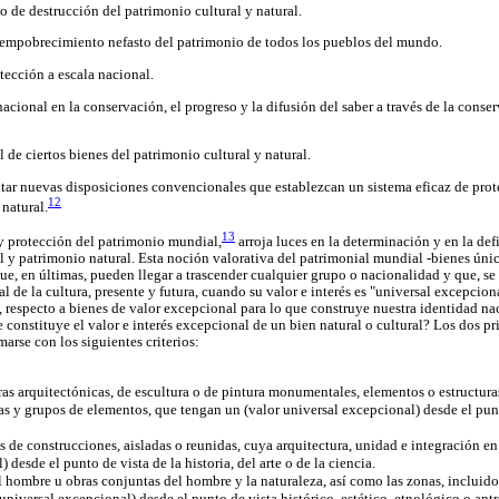
o de destrucción del patrimonio cultural y natural.
 empobrecimiento nefasto del patrimonio de todos los pueblos del mundo.
otección a escala nacional.
acional en la conservación, el progreso y la difusión del saber a través de la conse
 de ciertos bienes del patrimonio cultural y natural.
tar nuevas disposiciones convencionales que establezcan un sistema eficaz de prot
12
 natural.
13
y protección del patrimonio mundial,
arroja luces en la determinación y en la def
l y patrimonio natural. Esta noción valorativa del patrimonial mundial -bienes úni
ue, en últimas, pueden llegar a trascender cualquier grupo o nacionalidad y que, se
 de la cultura, presente y futura, cuando su valor e interés es "universal excepciona
, respecto a bienes de valor excepcional para lo que construye nuestra identidad nac
e constituye el valor e interés excepcional de un bien natural o cultural? Los dos pr
rse con los siguientes criterios:
 arquitectónicas, de escultura o de pintura monumentales, elementos o estructuras
as y grupos de elementos, que tengan un (valor universal excepcional) desde el punto
 de construcciones, aisladas o reunidas, cuya arquitectura, unidad e integración en 
 desde el punto de vista de la historia, del arte o de la ciencia.
l hombre u obras conjuntas del hombre y la naturaleza, así como las zonas, incluido
universal excepcional) desde el punto de vista histórico, estético, etnológico o ant