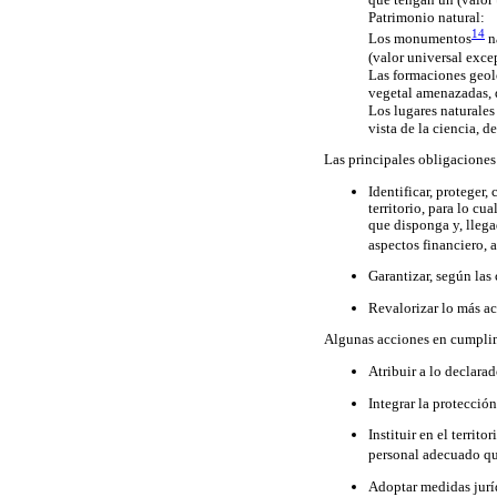
Patrimonio natural:
14
Los monumentos
na
(valor universal excep
Las formaciones geoló
vegetal amenazadas, q
Los lugares naturales
vista de la ciencia, d
Las principales obligaciones 
Identificar, proteger,
territorio, para lo c
que disponga y, llega
aspectos financiero, a
Garantizar, según las
Revalorizar lo más act
Algunas acciones en cumplim
Atribuir a lo declara
Integrar la protecció
Instituir en el territ
personal adecuado qu
Adoptar medidas jurídi