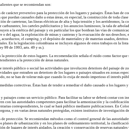
salientes que se recomiendan son:
 de carácter
preventivo
para la protección de los lugares y paisajes. Éstas han de con
s que puedan causarles daño a estas áreas, en especial, la construcción de toda clase
ión de carreteras; las líneas eléctricas de alta y baja tensión y los aeródromos; la 
e carburantes; los carteles publicitarios y los anuncios luminosos; la tala de arbola
buyen a la estética del paisaje y en particular los que bordean las vías de comunicac
e o del agua; la explotación de minas y canteras y la evacuación de sus desechos;
s, acueductos; el
camping
, y el depósito de materiales y de materias usados, detrito
iales. En la legislación colombiana se incluyen algunos de estos trabajos en la list
y 99 de 1993, arts. 49 y ss.).
n la protección de estos lugares. La recomendación señala el ruido como factor que 
tendientes a la protección de áreas naturales.
interés público o social las actividades que involucren deterioro del paisaje de z
tividades que entrañen un deterioro de los lugares o paisajes situados en zonas espe
do, no se han de tolerar más que cuando lo exija de modo imperioso el interés públi
medidas correctivas. Éstas han de tender a remediar el daño causado a los lugares y p
 y paisajes como un servicio público. Para facilitar su labor se deberá contar con in
ren con las autoridades competentes para facilitar la armonización y la codificación
entarias correspondientes, lo cual se hará público mediante publicaciones. En Colom
orgona, y en varias áreas naturales protegidas, existen institutos de investigación d
de protección. Se recomiendan métodos como el control general de las autoridade
s planes de urbanización y en los planes de ordenamiento territorial, la clasificació
ción de lugares de interés aislados, la creación y conservación de reservas naturales