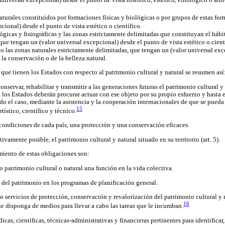
turales constituidos por formaciones físicas y biológicas o por grupos de estas fo
cional) desde el punto de vista estético o científico.
gicas y fisiográficas y las zonas estrictamente delimitadas que constituyan el hábi
ue tengan un (valor universal excepcional) desde el punto de vista estético o cient
 o las zonas naturales estrictamente delimitadas, que tengan un (valor universal ex
e la conservación o de la belleza natural.
que tienen los Estados con respecto al patrimonio cultural y natural se resumen así
 conservar, rehabilitar y transmitir a las generaciones futuras el patrimonio cultural y
ual los Estados deberán procurar actuar con ese objeto por su propio esfuerzo y hasta
do el caso, mediante la asistencia y la cooperación internacionales de que se pueda 
15
rtístico, científico y técnico.
 condiciones de cada país, una protección y una conservación eficaces.
ivamente posible, el patrimonio cultural y natural situado en su territorio (art. 5).
iento de estas obligaciones son:
do patrimonio cultural o natural una función en la vida colectiva.
n del patrimonio en los programas de planificación general.
orio servicios de protección, conservación y revalorización del patrimonio cultural y
16
e disponga de medios para llevar a cabo las tareas que le incumban.
cas, científicas, técnicas-administrativas y financieras pertinentes para identificar,