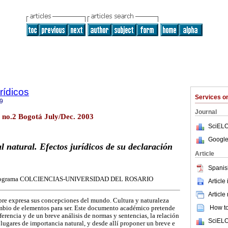
rídicos
Services 
9
Journal
5 no.2 Bogotá July/Dec. 2003
SciELO
Google
l natural. Efectos jurídicos de su declaración
Article
Spanis
l programa COLCIENCIAS-UNIVERSIDAD DEL ROSARIO
Article
Article
mbre expresa sus concepciones del mundo. Cultura y naturaleza
How to 
ambio de elementos para ser. Este documento académico pretende
ferencia y de un breve análisis de normas y sentencias, la relación
SciELO
s lugares de importancia natural, y desde allí proponer un breve e