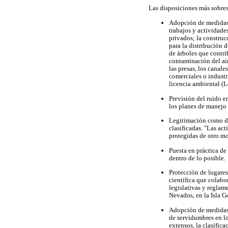
Las disposiciones más sobre
Adopción de medidas
trabajos y actividade
privados; la construcc
para la distribución d
de árboles que contri
contaminación del air
las presas, los canale
comerciales o industr
licencia ambiental (Le
Previsión del ruido e
los planes de manejo 
Legitimación como de 
clasificadas. "Las ac
protegidas de otro mo
Puesta en práctica de 
dentro de lo posible.
Protección de lugares
científica que colabo
legislativas y reglam
Nevados, en la Isla G
Adopción de medidas 
de servidumbres en lo
extensos, la clasifica