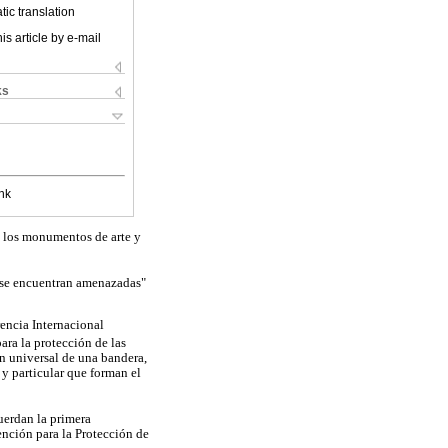
ic translation
is article by e-mail
ks
nk
e los monumentos de arte y
y se encuentran amenazadas"
encia Internacional
ara la protección de las
ón universal de una bandera,
y particular que forman el
cuerdan la primera
nción para la Protección de