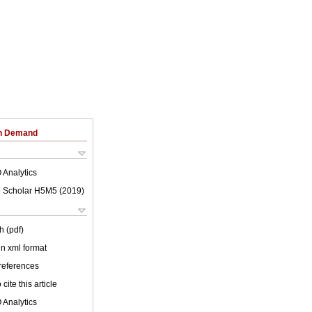
on Demand
 Analytics
 Scholar H5M5 (
2019
)
h (pdf)
 in xml format
 references
cite this article
 Analytics