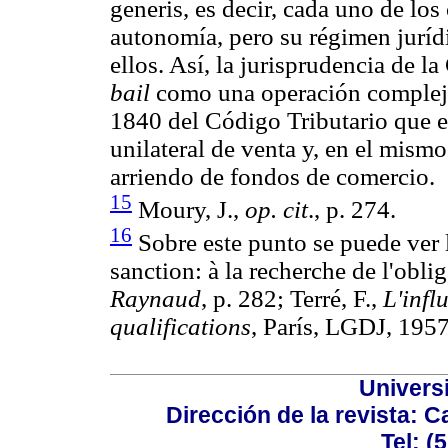
generis, es decir, cada uno de lo
autonomía, pero su régimen jurídi
ellos. Así, la jurisprudencia de l
bail
como una operación compleja a
1840 del Código Tributario que e
unilateral de venta y, en el mismo
arriendo de fondos de comercio.
15
Moury, J.,
op. cit
., p. 274.
16
Sobre este punto se puede ver la
sanction: à la recherche de l'obl
Raynaud
, p. 282; Terré, F.,
L'infl
qualifications
, París, LGDJ, 1957
Univers
Dirección de la revista: C
Tel: (