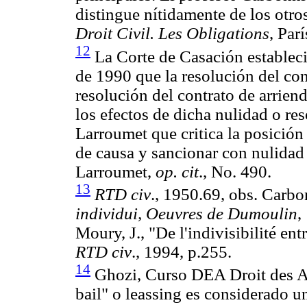
distingue nítidamente de los otro
Droit Civil. Les Obligations
, Par
12
La Corte de Casación estableci
de 1990 que la resolución del con
resolución del contrato de arriend
los efectos de dicha nulidad o re
Larroumet que critica la posición
de causa y sancionar con nulidad 
Larroumet,
op. cit
., No. 490.
13
RTD civ
., 1950.69, obs. Carbon
individui, Oeuvres de Dumoulin
,
Moury, J., "De l'indivisibilité entr
RTD civ
., 1994, p.255.
14
Ghozi, Curso DEA Droit des Aff
bail" o leassing es considerado u