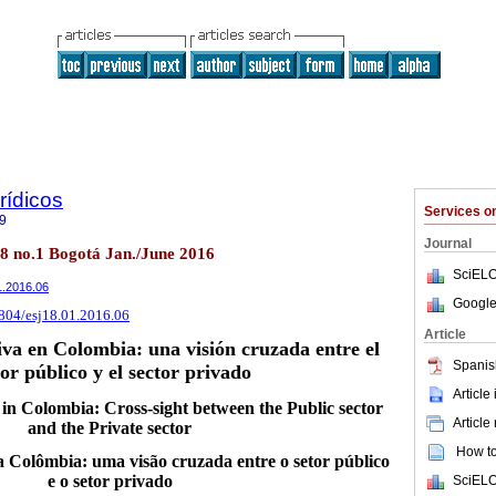
rídicos
Services 
9
Journal
18 no.1 Bogotá Jan./June 2016
SciELO
01.2016.06
Google
2804/esj18.01.2016.06
Article
iva en Colombia: una visión cruzada entre el
Spanis
tor público y el sector privado
Article
 in Colombia: Cross-sight between the Public sector
Article
and the Private sector
How to 
a Colômbia: uma visão cruzada entre o setor público
e o setor privado
SciELO