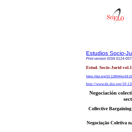
Estudios Socio-Ju
Print version
ISSN
0124-057
Estud. Socio-Juríd vol.
https://doi.org/10.12804/esj18.
http://www.dx.doi.org/10.1
Negociación colect
sec
Collective Bargaining
Negociação Coletiva n