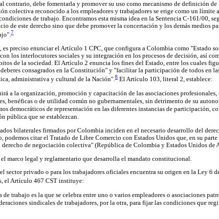
 al contrario, debe fomentarla y promover su uso como mecanismo de definición de 
ción colectiva reconocido a los empleadores y trabajadores se erige como un límite 
s condiciones de trabajo. Encontramos esta misma idea en la Sentencia C-161/00, seg
cicio de este derecho sino que debe promover la concertación y los demás medios par
7
ajo".
, es preciso enunciar el Artículo 1 CPC, que configura a Colombia como "Estado so
con los interlocutores sociales y su integración en los procesos de decisión, así co
tos de la sociedad. El Artículo 2 enuncia los fines del Estado, entre los cuales figu
 deberes consagrados en la Constitución" y "facilitar la participación de todos en la
8
ica, administrativa y cultural de la Nación".
El Artículo 103, literal 2, establece:
buirá a la organización, promoción y capacitación de las asociaciones profesionales, 
es, benéficas o de utilidad común no gubernamentales, sin detrimento de su autono
s democráticos de representación en las diferentes instancias de participación, co
ión pública que se establezcan.
tados bilaterales firmados por Colombia inciden en el necesario desarrollo del dere
, podemos citar el Tratado de Libre Comercio con Estados Unidos que, en su parte la
l derecho de negociación colectiva" (República de Colombia y Estados Unidos de 
l marco legal y reglamentario que desarrolla el mandato constitucional.
l sector privado o para los trabajadores oficiales encuentra su origen en la Ley 6 
 el Artículo 467 CST instituye:
de trabajo es la que se celebra entre uno o varios empleadores o asociaciones patro
deraciones sindicales de trabajadores, por la otra, para fijar las condiciones que reg