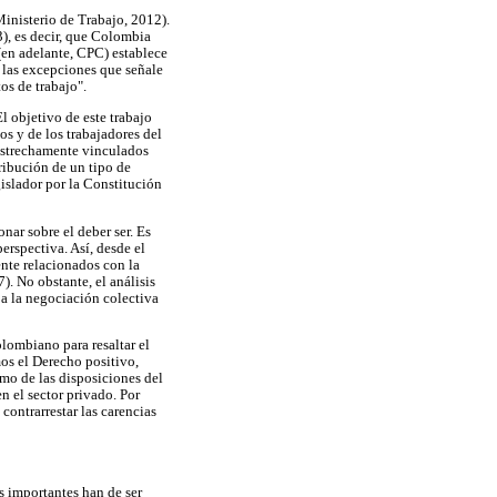
inisterio de Trabajo, 2012).
), es decir, que Colombia
(en adelante, CPC) establece
n las excepciones que señale
os de trabajo".
El objetivo de este trabajo
s y de los trabajadores del
 estrechamente vinculados
tribución de un tipo de
gislador por la Constitución
nar sobre el deber ser. Es
erspectiva. Así, desde el
ente relacionados con la
. No obstante, el análisis
 a la negociación colectiva
olombiano para resaltar el
mos el Derecho positivo,
omo de las disposiciones del
n el sector privado. Por
ontrarrestar las carencias
s importantes han de ser