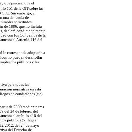
ay que precisar que el
nio 151 de la OIT sobre las
53 CPC. Sin embargo, el
ciar una demanda de
 simples solicitudes
ión de 1886, que no incluía
tos, declaró condicionalmente
idad con los Convenios de la
damenta al Artículo 416 del
nal le corresponde adoptarla a
licos no puedan desarrollar
 empleados públicos y las
tiva para todas las
guración normativa en esta
pliegos de condiciones (sic)
 partir de 2009 mediante tres
9 del 24 de febrero, del
lamenta el artículo 416 del
ados públicos (Villegas
092/2012, del 24 de mayo
ctiva del Derecho de