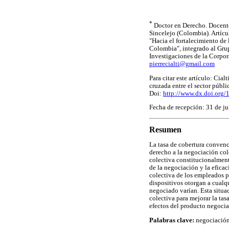
*
Doctor en Derecho. Docente 
Sincelejo (Colombia). Artícu
"Hacia el fortalecimiento de
Colombia", integrado al Grup
Investigaciones de la Corpor
pierrecialti@gmail.com
Para citar este artículo: Cia
cruzada entre el sector públi
Doi:
http://www.dx.doi.org/
Fecha de recepción: 31 de ju
Resumen
La tasa de cobertura convenc
derecho a la negociación cole
colectiva constitucionalment
de la negociación y la efica
colectiva de los empleados p
dispositivos otorgan a cualq
negociado varían. Esta situa
colectiva para mejorar la tas
efectos del producto negoci
Palabras clave:
negociación 