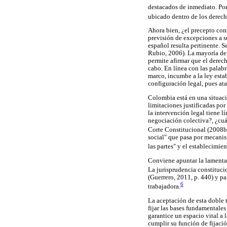
destacados de inmediato. Por
ubicado dentro de los derech
Ahora bien, ¿el precepto cons
previsión de excepciones a s
español resulta pertinente. S
Rubio, 2006). La mayoría de l
permite afirmar que el derech
cabo. En línea con las palabr
marco, incumbe a la ley esta
configuración legal, pues ata
Colombia está en una situaci
limitaciones justificadas po
la intervención legal tiene l
negociación colectiva?, ¿cuál
Corte Constitucional (2008b
social" que pasa por mecanism
las partes" y el establecimien
Conviene apuntar la lamentabl
La jurisprudencia constituci
(Guerrero, 2011, p. 440) y pa
6
trabajadora.
La aceptación de esta doble t
fijar las bases fundamentales
garantice un espacio vital a 
cumplir su función de fijació