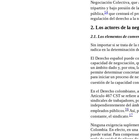
Negociación Colectiva, que a
tripartito y bajo presión de l
14
pública,
que centrará el pr
regulación del derecho a la n
2. Los actores de la ne
2.1. Los elementos de conver
Sin importar si se trata de 
radica en la determinación de
El Derecho español puede con
capacidad de negociación, qu
un ámbito dado y, por otra, 
permite determinar concretam
para iniciar un proceso de n
cuestión de la capacidad con
En el Derecho colombiano, am
Artículo 467 CST se refiere a
sindicales de trabajadores, p
independientemente del ámbit
16
empleados públicos.
Así, p
17
constante, el sindicato.
Ninguna exigencia suplementa
Colombia. En efecto, en una 
puede variar. Para compensar
regla de unidad de pliego de