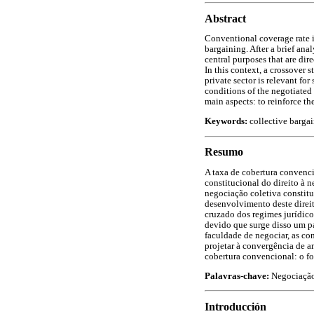
Abstract
Conventional coverage rate i
bargaining. After a brief ana
central purposes that are dir
In this context, a crossover 
private sector is relevant fo
conditions of the negotiated 
main aspects: to reinforce th
Keywords:
collective bargai
Resumo
A taxa de cobertura convenc
constitucional do direito à 
negociação coletiva constitu
desenvolvimento deste direit
cruzado dos regimes jurídico
devido que surge disso um p
faculdade de negociar, as co
projetar à convergência de a
cobertura convencional: o fo
Palavras-chave:
Negociação 
Introducción