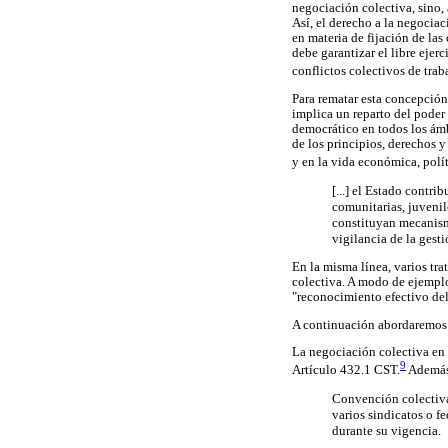
negociación colectiva, sino,
Así, el derecho a la negocia
en materia de fijación de la
debe garantizar el libre ejer
conflictos colectivos de trab
Para rematar esta concepción
implica un reparto del poder 
democrático en todos los ámbi
de los principios, derechos y
y en la vida económica, polít
[...] el Estado contri
comunitarias, juvenil
constituyan mecanismo
vigilancia de la gest
En la misma línea, varios tra
colectiva. A modo de ejemplo
"reconocimiento efectivo de
A continuación abordaremos e
La negociación colectiva en e
9
Artículo 432.1 CST.
Además,
Convención colectiva 
varios sindicatos o fe
durante su vigencia.