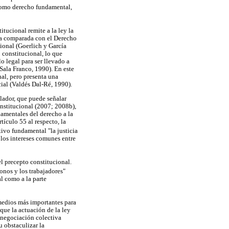
 como derecho fundamental,
itucional remite a la ley la
iva comparada con el Derecho
cional (Goerlich y García
o constitucional, lo que
o legal para ser llevado a
(Sala Franco, 1990). En este
al, pero presenta una
cial (Valdés Dal-Ré, 1990).
lador, que puede señalar
onstitucional (2007; 2008b),
damentales del derecho a la
tículo 55 al respecto, la
ivo fundamental "la justicia
 los intereses comunes entre
el precepto constitucional.
ronos y los trabajadores"
al como a la parte
 medios más importantes para
que la actuación de la ley
a negociación colectiva
u obstaculizar la