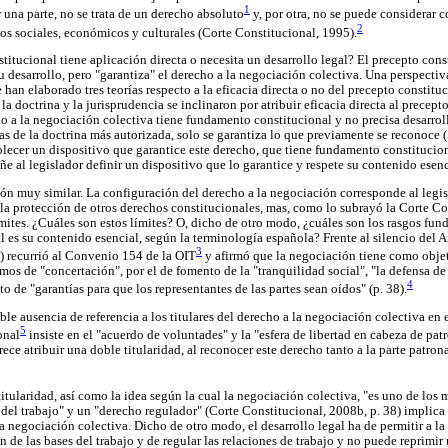
1
 una parte, no se trata de un derecho absoluto
y, por otra, no se puede considerar
2
os sociales, económicos y culturales (Corte Constitucional, 1995).
titucional tiene aplicación directa o necesita un desarrollo legal? El precepto const
u desarrollo, pero "garantiza" el derecho a la negociación colectiva. Una perspect
e han elaborado tres teorías respecto a la eficacia directa o no del precepto constitu
a doctrina y la jurisprudencia se inclinaron por atribuir eficacia directa al precept
o a la negociación colectiva tiene fundamento constitucional y no precisa desarroll
as de la doctrina más autorizada, solo se garantiza lo que previamente se reconoce 
blecer un dispositivo que garantice este derecho, que tiene fundamento constitucion
ñe al legislador definir un dispositivo que lo garantice y respete su contenido esen
ón muy similar. La configuración del derecho a la negociación corresponde al legis
r la protección de otros derechos constitucionales, mas, como lo subrayó la Corte C
ímites. ¿Cuáles son estos límites? O, dicho de otro modo, ¿cuáles son los rasgos fun
 es su contenido esencial, según la terminología española? Frente al silencio del Ar
3
) recurrió al Convenio 154 de la OIT
y afirmó que la negociación tiene como objet
os de "concertación", por el de fomento de la "tranquilidad social", "la defensa de
4
to de "garantías para que los representantes de las partes sean oídos" (p. 38).
e ausencia de referencia a los titulares del derecho a la negociación colectiva en 
5
onal
insiste en el "acuerdo de voluntades" y la "esfera de libertad en cabeza de pat
rece atribuir una doble titularidad, al reconocer este derecho tanto a la parte patron
itularidad, así como la idea según la cual la negociación colectiva, "es uno de los
 del trabajo" y un "derecho regulador" (Corte Constitucional, 2008b, p. 38) implica 
la negociación colectiva. Dicho de otro modo, el desarrollo legal ha de permitir a l
n de las bases del trabajo y de regular las relaciones de trabajo y no puede reprimir 