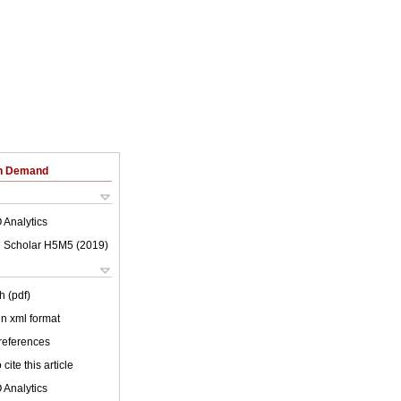
on Demand
 Analytics
 Scholar H5M5 (
2019
)
h (pdf)
 in xml format
 references
cite this article
 Analytics