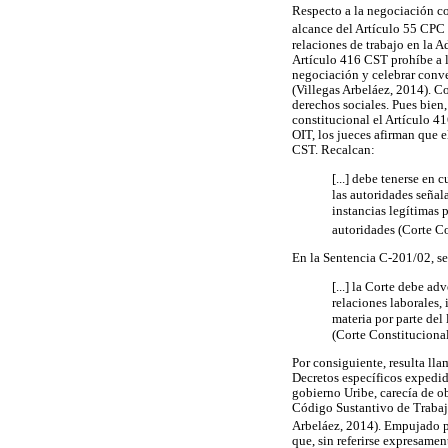
Respecto a la negociación co
alcance del Artículo 55 CPC 
relaciones de trabajo en la A
Artículo 416 CST prohíbe a l
negociación y celebrar conve
(Villegas Arbeláez, 2014). C
derechos sociales. Pues bien
constitucional el Artículo 4
OIT, los jueces afirman que 
CST. Recalcan:
[...] debe tenerse en 
las autoridades señal
instancias legítimas 
autoridades (Corte Co
En la Sentencia C-201/02, se
[...] la Corte debe a
relaciones laborales,
materia por parte del
(Corte Constitucional
Por consiguiente, resulta lla
Decretos específicos expedid
gobierno Uribe, carecía de ob
Código Sustantivo de Trabajo
Arbeláez, 2014). Empujado po
que, sin referirse expresame