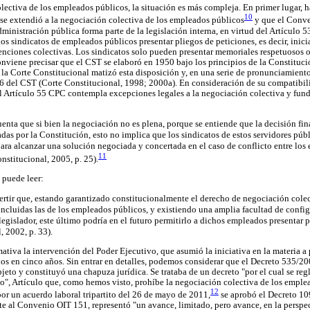
lectiva de los empleados públicos, la situación es más compleja. En primer lugar, h
10
se extendió a la negociación colectiva de los empleados públicos
y que el Conve
dministración pública forma parte de la legislación interna, en virtud del Artículo 
os sindicatos de empleados públicos presentar pliegos de peticiones, es decir, ini
nciones colectivas. Los sindicatos solo pueden presentar memoriales respetuosos o
onviene precisar que el CST se elaboró en 1950 bajo los principios de la Constituc
, la Corte Constitucional matizó esta disposición y, en una serie de pronunciamien
16 del CST (Corte Constitucional, 1998; 2000a). En consideración de su compatibil
el Artículo 55 CPC contempla excepciones legales a la negociación colectiva y fun
cuenta que si bien la negociación no es plena, porque se entiende que la decisión fi
adas por la Constitución, esto no implica que los sindicatos de estos servidores púb
para alcanzar una solución negociada y concertada en el caso de conflicto entre los
11
nstitucional, 2005, p. 25).
 puede leer:
dvertir que, estando garantizado constitucionalmente el derecho de negociación colec
 incluidas las de los empleados públicos, y existiendo una amplia facultad de confi
 legislador, este último podría en el futuro permitirlo a dichos empleados presentar 
, 2002, p. 33).
mativa la intervención del Poder Ejecutivo, que asumió la iniciativa en la materia a
os en cinco años. Sin entrar en detalles, podemos considerar que el Decreto 535/200
jeto y constituyó una chapuza jurídica. Se trataba de un decreto "por el cual se reg
", Artículo que, como hemos visto, prohíbe la negociación colectiva de los emple
12
r un acuerdo laboral tripartito del 26 de mayo de 2011,
se aprobó el Decreto 1
nte al Convenio OIT 151, representó "un avance, limitado, pero avance, en la perspe