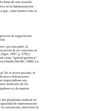
la firma de otro acuerdo
tiva en la Administración
 ya que, como hemos visto la
l proceso de negociación
ción.
es: por una parte, la
egociación de un convenio en
 (Agut, 1997, p. 378) y
nal como "aptitud genérica"
eta (Valdés Dal-Ré, 1988). La
. En el sector privado, el
dicatos o federaciones
tes negociadoras son,
tes sindicales de los
ajadores es, de manera
 del pluralismo sindical en
 capacidad de representación
 la convención, interviene la