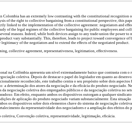
n Colombia has an extremely low contrasting with the constitutional recognition of 
lysis of the right to collective bargaining from a constitutional perspective, this pa
ectly linked to the implementation of the collective agreement: negotiators and effe
study of the legal regimes of the collective bargaining for public employees and col
r several reasons. Indeed, while both devices assign to any trade-union the power to 
product vary substantially. This, therefore, leads to project toward convergence of
e legitimacy of the negotiators and to extend the effects of the negotiated product.
ning, collective agreement, representativeness, legitimation, effectiveness.
ional na Colômbia apresenta um nível extremadamente baixo que contrasta com o
negociação coletiva. Depois de destacar o papel do legislador em quanto ao desenvo
cionalmente reconhecido, este trabalho centra o seu propósito sobre dois aspectos
o: a determinação dos atores da negociação e da eficácia do produto negociado. N
s da negociação coletiva dos empregados públicos e da negociação coletiva no setor
aradoxo. Em efeito, enquanto ambos os dispositivos outorgam a qualquer sindicato
ndições de aplicação do produto negociado variam substancialmente. Esta situação 
mbos os dispositivos sobre dois elementos chave do sistema de negociação coletiva
rtalecimento da representatividade dos negociadores e a ampliação dos efeitos do
coletiva, Convenção coletiva, representatividade, legitimação, eficácia.