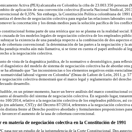
micamente Activa (PEA) alcanzaba en Colombia la cifra de 23.003.356 personas (M
 ámbito de aplicación de una convención colectiva (Escuela Nacional Sindical, 2013
convencional de 0,35%. Sin embargo, la Constitución Política colombiana de 1991 
antiza el derecho de negociación colectiva para regular las relaciones laborales co
romover la concertación y los demás medios para la solución pacífica de los conflict
o constitucional forma parte de una retórica que no se plasma en la realidad social. 
n cruzada de los modelos legales de negociación colectiva de los empleados público
á subrayar la existencia de una paradoja respecto a la combinación de dos aspectos
a de cobertura convencional: la determinación de las partes a la negociación y la a
ha paradoja resulta aún más llamativa, si se tiene en cuenta el papel atribuido al le
recho a la negociación colectiva.
punto de vista de la dogmática jurídica, de lo normativo o deontológico, para reflexio
 el diagnóstico del modelo de sistema de negociación colectiva ha de abordar otra p
, se ha afirmado que "las inconsistencias o los elementos negativos están esencialm
la normatividad laboral vigente en Colombia" (Ostau de Lafont de León, 2011, p. 577)
e negociación colectiva demostrará que el marco legal y reglamentario del derecho
adecuado desarrollo.
neludible, en un primer momento, hacer un breve análisis del marco constitucional c
uanto al desarrollo del sistema de negociación colectiva. En segundo lugar, tratare
eto 160/2014, relativo a la negociación colectiva de los empleados públicos, así c
o (en adelante, CST) y del Decreto 87/2014, referentes a la negociación colectiva e
ón distinta frente al Derecho positivo abordado y formularemos proposiciones para c
 y favorecer el aumento de la tasa de cobertura convencional.
dor en materia de negociación colectiva en la Constitución de 1991
CPC pasa por un estudio de la jurisprudencia de la Corte Constitucional. Dos aspecto