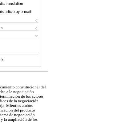
ic translation
is article by e-mail
ks
nk
cimiento constitucional del
echo a la negociación
terminación de los actores
dicos de la negociación
doja. Mientras ambos
plicación del producto
istema de negociación
 y la ampliación de los