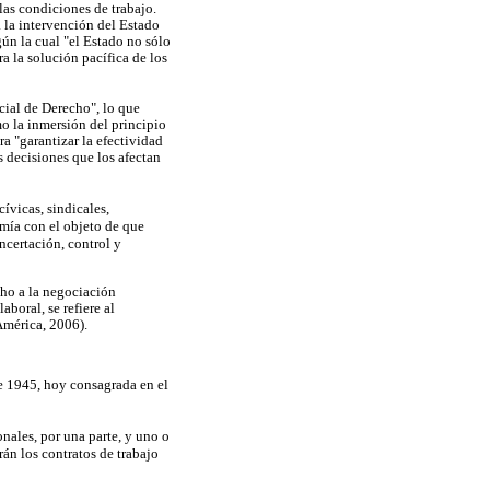
las condiciones de trabajo.
a la intervención del Estado
ún la cual "el Estado no sólo
a la solución pacífica de los
cial de Derecho", lo que
mo la inmersión del principio
ra "garantizar la efectividad
s decisiones que los afectan
cívicas, sindicales,
mía con el objeto de que
ncertación, control y
cho a la negociación
boral, se refiere al
América, 2006).
de 1945, hoy consagrada en el
nales, por una parte, y uno o
irán los contratos de trabajo