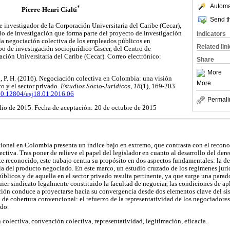
Automat
*
Pierre-Henri Cialti
Send th
investigador de la Corporación Universitaria del Caribe (Cecar),
lo de investigación que forma parte del proyecto de investigación
Indicators
 la negociación colectiva de los empleados públicos en
Related lin
o de investigación sociojurídico Giscer, del Centro de
ación Universitaria del Caribe (Cecar). Correo electrónico:
Share
More
lti, P. H. (2016). Negociación colectiva en Colombia: una visión
More
co y el sector privado.
Estudios Socio-Jurídicos
,
18
(1), 169-203.
10.12804/esj18.01.2016.06
Permali
lio de 2015. Fecha de aceptación: 20 de octubre de 2015
ional en Colombia presenta un índice bajo en extremo, que contrasta con el recono
ctiva. Tras poner de relieve el papel del legislador en cuanto al desarrollo del der
e reconocido, este trabajo centra su propósito en dos aspectos fundamentales: la de
cia del producto negociado. En este marco, un estudio cruzado de los regímenes jurí
úblicos y de aquella en el sector privado resulta pertinente, ya que surge una para
uier sindicato legalmente constituido la facultad de negociar, las condiciones de a
ción conduce a proyectarse hacia su convergencia desde dos elementos clave del s
a de cobertura convencional: el refuerzo de la representatividad de los negociadores
ado.
colectiva, convención colectiva, representatividad, legitimación, eficacia.