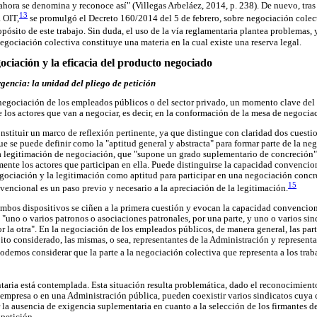
hora se denomina y reconoce así" (Villegas Arbeláez, 2014, p. 238). De nuevo, tras 
13
a OIT,
se promulgó el Decreto 160/2014 del 5 de febrero, sobre negociación colec
opósito de este trabajo. Sin duda, el uso de la vía reglamentaria plantea problemas,
egociación colectiva constituye una materia en la cual existe una reserva legal.
gociación y la eficacia del producto negociado
gencia: la unidad del pliego de petición
la negociación de los empleados públicos o del sector privado, un momento clave de
 los actores que van a negociar, es decir, en la conformación de la mesa de negocia
stituir un marco de reflexión pertinente, ya que distingue con claridad dos cuestion
e se puede definir como la "aptitud general y abstracta" para formar parte de la n
la legitimación de negociación, que "supone un grado suplementario de concreción"
ente los actores que participan en ella. Puede distinguirse la capacidad convencio
egociación y la legitimación como aptitud para participar en una negociación concr
15
vencional es un paso previo y necesario a la apreciación de la legitimación.
bos dispositivos se ciñen a la primera cuestión y evocan la capacidad convencional
 "uno o varios patronos o asociaciones patronales, por una parte, y uno o varios sin
or la otra". En la negociación de los empleados públicos, de manera general, las par
o considerado, las mismas, o sea, representantes de la Administración y representan
odemos considerar que la parte a la negociación colectiva que representa a los trab
ria está contemplada. Esta situación resulta problemática, dado el reconocimiento
empresa o en una Administración pública, pueden coexistir varios sindicatos cuya
 la ausencia de exigencia suplementaria en cuanto a la selección de los firmantes de
 petición.