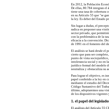
En 2012, la Población Econó
De ellas, 80.784 integran el
tiene una tasa de cobertura 
en su Artículo 55 que "se gar
la ley. Es deber del Estado p
Sin lugar a dudas, el precept
radica en proponer una visió
sector privado, que permitir
con la problemática de la tas
eficacia a la convención. Dic
de 1991 en el fomento del de
El análisis se hará desde el 
cierto que para ser completo,
punto de vista sociojurídico
intolerancia social y no en 
jurídico formal del modelo d
neutraliza y obstaculiza su 
Para lograr el objetivo, es i
papel conferido a la ley en c
mediante el estudio del Decr
Código Sustantivo del Trabaj
último, adoptaremos una visi
de los dispositivos vigentes
1. el papel del legisla
El análisis del Artículo 55 