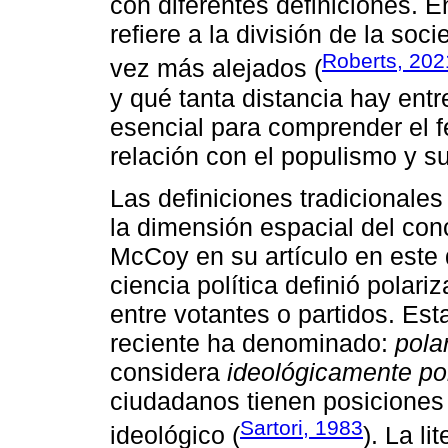
con diferentes definiciones. E
refiere a la división de la s
Roberts, 202
vez más alejados (
y qué tanta distancia hay ent
esencial para comprender el f
relación con el populismo y s
Las definiciones tradicionale
la dimensión espacial del co
McCoy en su artículo en este 
ciencia política definió polari
entre votantes o partidos. Esta
reciente ha denominado:
pola
considera
ideológicamente po
ciudadanos tienen posiciones 
Sartori, 1983
ideológico (
). La l