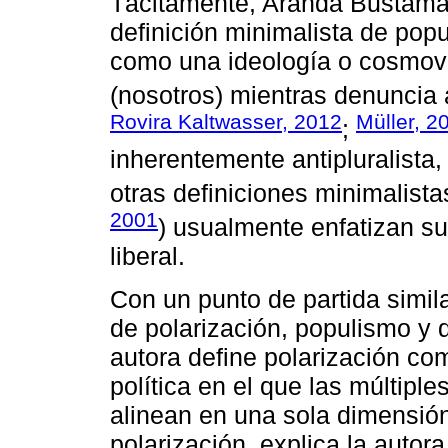
Tácitamente, Aranda Bustama
definición minimalista de po
como una ideología o cosmovi
(nosotros) mientras denuncia a 
Rovira Kaltwasser, 2012
Müller, 2
;
inherentemente antipluralista, 
otras definiciones minimalista
2001
) usualmente enfatizan s
liberal.
Con un punto de partida simila
de polarización, populismo y
autora define polarización co
política en el que las múltiple
alinean en una sola dimensió
polarización, explica la autor