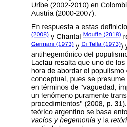
Uribe (2002-2010) en Colombia
Austria (2000-2007).
En respuesta a estas definic
(2008)
Mouffe (2018)
y Chantal
r
Germani (1973)
Di Tella (1973)
y
) 
antihegemónico del populismo. 
Laclau resalta que uno de lo
hora de abordar el populismo 
conceptual, pues se presume a
en términos de "vaguedad, imp
un fenómeno puramente transi
procedimientos" (2008, p. 31).
teórico argentino se basa ent
vacíos y hegemonía
y la
retór