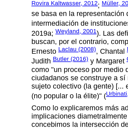
Rovira Kaltwasser, 2012
Müller, 2
;
se basa en la representación d
intermediación de instituciones
Weyland, 2001
2019a;
). Las de
buscan, por el contrario, com
Laclau (2008)
Ernesto
, Chantal
Butler (2016)
Judith
y Margaret
como "un proceso por medio 
ciudadanos se construye a sí
sujeto colectivo (la gente) [...
Urbinat
(no popular o la élite)" (
Como lo explicaremos más ade
implicaciones diametralmente 
concebimos la intersección d