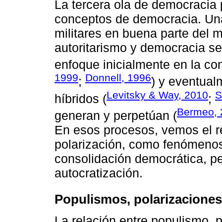
La tercera ola de democracia 
conceptos de democracia. Una
militares en buena parte del m
autoritarismo y democracia s
enfoque inicialmente en la co
1999
Donnell, 1996
;
) y eventual
Levitsky & Way, 2010
S
híbridos (
;
Bermeo, 
generan y perpetúan (
En esos procesos, vemos el r
polarización, como fenómenos
consolidación democrática, p
autocratización.
Populismos, polarizacione
La relación entre populismo, 