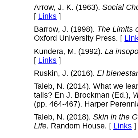
Arrow, J. K. (1963).
Social Cho
[
Links
]
Barrow, J. (1998).
The Limits 
Oxford University Press. [
Lin
Kundera, M. (1992).
La insopo
[
Links
]
Ruskin, J. (2016).
El bienesta
Taleb, N. (2014). What we learn
tails? En J. Brockman (Ed.),
W
(pp. 464-467). Harper Perennia
Taleb, N. (2018).
Skin in the 
Life
. Random House. [
Links
]