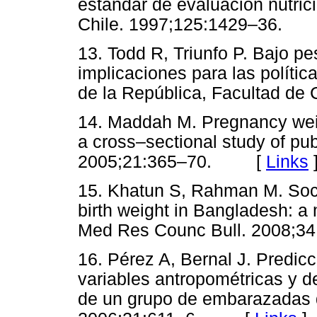
estándar de evaluación nutri
Chile. 1997;125:1429–36.
13. Todd R, Triunfo P. Bajo p
implicaciones para las políti
de la República, Facultad d
14. Maddah M. Pregnancy weig
a cross–sectional study of pub
2005;21:365–70. [
Links
15. Khatun S, Rahman M. Soc
birth weight in Bangladesh: a
Med Res Counc Bull. 2008
16. Pérez A, Bernal J. Predicc
variables antropométricas y d
de un grupo de embarazadas 