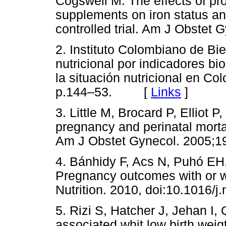
Cogswell M. The effects of pro
supplements on iron status a
controlled trial. Am J Obst
2. Instituto Colombiano de Bie
nutricional por indicadores b
la situación nutricional en C
p.144–53. [
Links
]
3. Little M, Brocard P, Elliot 
pregnancy and perinatal morta
Am J Obstet Gynecol. 200
4. Bánhidy F, Acs N, Puhó EH,
Pregnancy outcomes with or w
Nutrition. 2010, doi:10.101
5. Rizi S, Hatcher J, Jehan I, 
associated whit low birth weig