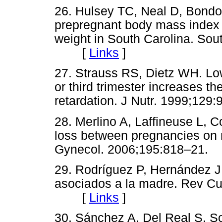
26. Hulsey TC, Neal D, Bond
prepregnant body mass index a
weight in South Carolina. Sou
[
Links
]
27. Strauss RS, Dietz WH. Lo
or third trimester increases the
retardation. J Nutr. 1999;
28. Merlino A, Laffineuse L, C
loss between pregnancies on r
Gynecol. 2006;195:818–2
29. Rodríguez P, Hernández J.
asociados a la madre. Rev Cu
[
Links
]
30. Sánchez A, Del Real S, S