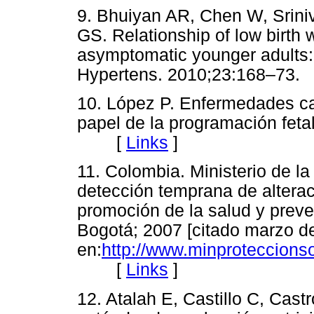
9. Bhuiyan AR, Chen W, Srin
GS. Relationship of low birth we
asymptomatic younger adults:
Hypertens. 2010;23:168–
10. López P. Enfermedades ca
papel de la programación feta
[
Links
]
11. Colombia. Ministerio de la
detección temprana de altera
promoción de la salud y prev
Bogotá; 2007 [citado marzo de
en:
http://www.minproteccio
[
Links
]
12. Atalah E, Castillo C, Cas