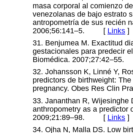
masa corporal al comienzo de
venezolanas de bajo estrato s
antropometría de sus recién n
2006;56:141–5. [
Links
]
31. Benjumea M. Exactitud dia
gestacionales para predecir el
Biomédica. 2007;27:42–5
32. Johansson K, Linné Y, Ro
predictors de birthweight: The
pregnancy. Obes Res Clin 
33. Jananthan R, Wijesinghe 
anthropometry as a predictor o
2009;21:89–98. [
Links
]
34. Ojha N, Malla DS. Low birt