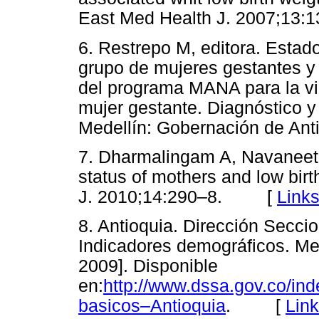
East Med Health J. 2007;
6. Restrepo M, editora. Estado
grupo de mujeres gestantes y 
del programa MANA para la vid
mujer gestante. Diagnóstico y
Medellín: Gobernación de A
7. Dharmalingam A, Navaneet
status of mothers and low birt
J. 2010;14:290–8. [
Link
8. Antioquia. Dirección Seccio
Indicadores demográficos. Med
2009]. Disponible
en:
http://www.dssa.gov.co/ind
basicos–Antioquia
. [
Lin