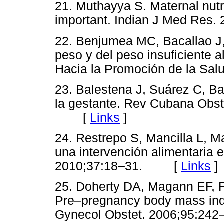
21. Muthayya S. Maternal nutri
important. Indian J Med Re
22. Benjumea MC, Bacallao J,
peso y del peso insuficiente a
Hacia la Promoción de la S
23. Balestena J, Suárez C, Ba
la gestante. Rev Cubana Obst
[
Links
]
24. Restrepo S, Mancilla L, M
una intervención alimentaria 
2010;37:18–31. [
Links
]
25. Doherty DA, Magann EF, F
Pre–pregnancy body mass ind
Gynecol Obstet. 2006;95: