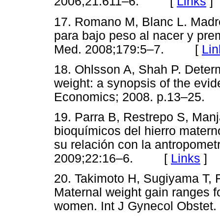
2006;21:611–6. [
Links
]
17. Romano M, Blanc L. Madre
para bajo peso al nacer y pr
Med. 2008;179:5–7. [
Lin
18. Ohlsson A, Shah P. Determ
weight: a synopsis of the evide
Economics; 2008. p.13–2
19. Parra B, Restrepo S, Manj
bioquímicos del hierro materno
su relación con la antropometr
2009;22:16–6. [
Links
]
20. Takimoto H, Sugiyama T, 
Maternal weight gain ranges f
women. Int J Gynecol Obst