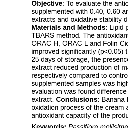
Objective
: To evaluate the anti
supplemented with 0.40, 0.60 a
extracts and oxidative stability 
Materials and Methods
: Lipid
TBARS method. The antioxidant
ORAC-H, ORAC-L and Folin-Cio
improved significantly (p<0.05) t
25 days of storage, the presen
extract reduced production of 
respectively compared to control
supplemented samples was highe
evaluation was found difference
extract.
Conclusions
: Banana P
oxidation process of the cream 
antioxidant capacity of the produ
Keywords:
Passiflora mollisima