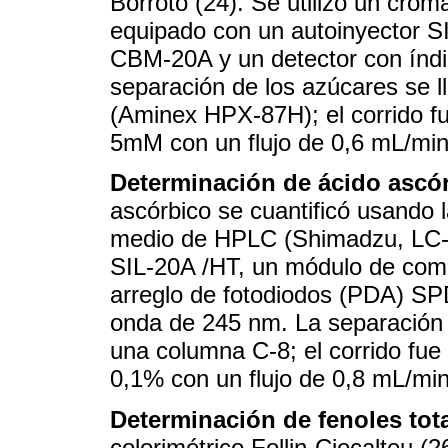
Borroto (24). Se utilizó un cro
equipado con un autoinyector S
CBM-20A y un detector con índi
separación de los azúcares se
(Aminex HPX-87H); el corrido fu
5mM con un flujo de 0,6 mL/min
Determinación de ácido ascó
ascórbico se cuantificó usando 
medio de HPLC (Shimadzu, LC-2
SIL-20A /HT, un módulo de com
arreglo de fotodiodos (PDA) S
onda de 245 nm. La separación d
una columna C-8; el corrido fue
0,1% con un flujo de 0,8 mL/min
Determinación de fenoles tota
colorimétrico Follin-Ciocalteu (