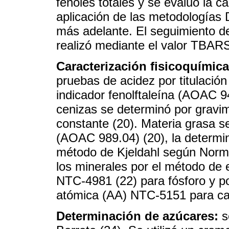
fenoles totales y se evaluó la c
aplicación de las metodologías
más adelante. El seguimiento de l
realizó mediante el valor TBAR
Caracterización fisicoquímica
pruebas de acidez por titulaci
indicador fenolftaleína (AOAC 9
cenizas se determinó por gravi
constante (20). Materia grasa s
(AOAC 989.04) (20), la determin
método de Kjeldahl según Norm
los minerales por el método de e
NTC-4981 (22) para fósforo y p
atómica (AA) NTC-5151 para cal
Determinación de azúcares:
s