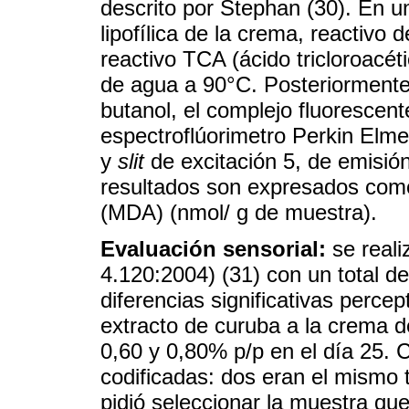
descrito por Stephan (30). En u
lipofílica de la crema, reactivo 
reactivo TCA (ácido tricloroacét
de agua a 90°C. Posteriormente 
butanol, el complejo fluorescen
espectroflúorimetro Perkin Elme
y
slit
de excitación 5, de emisi
resultados son expresados como
(MDA) (nmol/ g de muestra).
Evaluación sensorial:
se reali
4.120:2004) (31) con un total de
diferencias significativas percep
extracto de curuba a la crema d
0,60 y 0,80% p/p en el día 25. 
codificadas: dos eran el mismo t
pidió seleccionar la muestra que