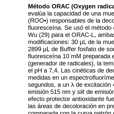
Método ORAC (Oxygen radical
evalúa la capacidad de una mues
(ROO•) responsables de la deco
fluoresceína. Se usó el método
Wu (29) para el ORAC-L, ambas
modificaciones: 30 μL de la mue
2899 μL de Buffer fosfato de s
fluoresceína 10 mM preparada
(generador de radicales), la te
el pH a 7,4. Las cinéticas de de
medidas en un espectrofluoríme
segundos, a un λ de excitación
emisión 515 nm y
slit
de emisión
efecto protector antioxidante fu
las áreas de decoloración en pr
comparada con la curva patrón (