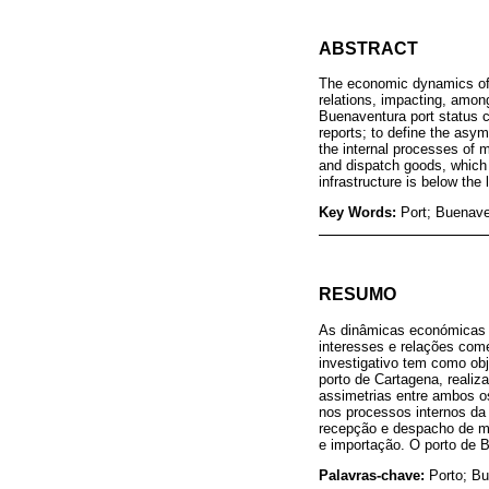
ABSTRACT
The economic dynamics of t
relations, impacting, among
Buenaventura port status c
reports; to define the asym
the internal processes of 
and dispatch goods, which 
infrastructure is below the 
Key Words:
Port; Buenaven
RESUMO
As dinâmicas económicas d
interesses e relações come
investigativo tem como obj
porto de Cartagena, realiz
assimetrias entre ambos o
nos processos internos da 
recepção e despacho de m
e importação. O porto de B
Palavras-chave:
Porto; Bu