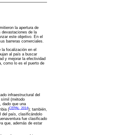
itieron la apertura de
as devastaciones de la
nzar este objetivo. En el
sus barreras comerciales.
la focalización en el
pujan al país a buscar
ad y mejorar la efectividad
a, como lo es el puerto de
tado infraestructural del
 símil (método
o, dado que una
CEPAL, 2014
mbia (
); también,
del país, clasificándolo
uenaventura fue clasificado
 ya que, además de estar