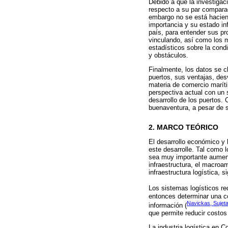
Debido a que la investigaci
respecto a su par compara
embargo no se está haciend
importancia y su estado in
país, para entender sus pr
vinculando, así como los m
estadísticos sobre la condi
y obstáculos.
Finalmente, los datos se c
puertos, sus ventajas, des
materia de comercio marít
perspectiva actual con un 
desarrollo de los puertos. 
buenaventura, a pesar de 
2. MARCO TEÓRICO
El desarrollo económico y l
este desarrolle. Tal como 
sea muy importante aumenta
infraestructura, el macroa
infraestructura logística, 
Los sistemas logísticos req
entonces determinar una co
Navickas, Sujeta
información (
que permite reducir costos
La industria logística en C