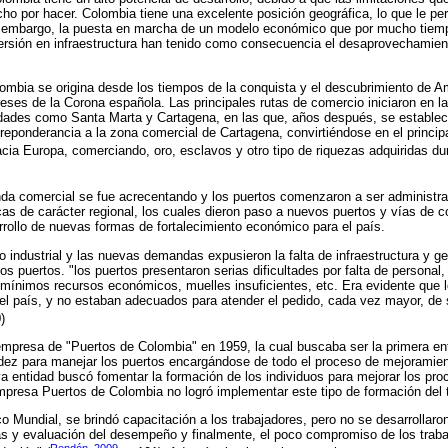
 por hacer. Colombia tiene una excelente posición geográfica, lo que le per
in embargo, la puesta en marcha de un modelo económico que por mucho tiempo
nversión en infraestructura han tenido como consecuencia el desaprovechamie
olombia se origina desde los tiempos de la conquista y el descubrimiento de A
ereses de la Corona española. Las principales rutas de comercio iniciaron en la 
dades como Santa Marta y Cartagena, en las que, años después, se establec
preponderancia a la zona comercial de Cartagena, convirtiéndose en el princi
acia Europa, comerciando, oro, esclavos y otro tipo de riquezas adquiridas dur
a comercial se fue acrecentando y los puertos comenzaron a ser administr
cas de carácter regional, los cuales dieron paso a nuevos puertos y vías de c
rrollo de nuevas formas de fortalecimiento económico para el país.
 industrial y las nuevas demandas expusieron la falta de infraestructura y ge
os puertos. "los puertos presentaron serias dificultades por falta de personal
mínimos recursos económicos, muelles insuficientes, etc. Era evidente que 
el país, y no estaban adecuados para atender el pedido, cada vez mayor, de 
)
 empresa de "Puertos de Colombia" en 1959, la cual buscaba ser la primera e
uidez para manejar los puertos encargándose de todo el proceso de mejoramiento
va entidad buscó fomentar la formación de los individuos para mejorar los pro
mpresa Puertos de Colombia no logró implementar este tipo de formación del t
o Mundial, se brindó capacitación a los trabajadores, pero no se desarrollaro
s y evaluación del desempeño y finalmente, el poco compromiso de los trabaj