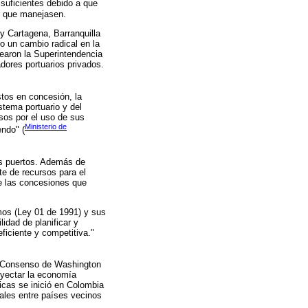
 suficientes debido a que
r que manejasen.
 Cartagena, Barranquilla
o un cambio radical en la
rearon la Superintendencia
ores portuarios privados.
stos en concesión, la
stema portuario y del
sos por el uso de sus
Ministerio de
endo" (
los puertos. Además de
e de recursos para el
de las concesiones que
mos (Ley 01 de 1991) y sus
idad de planificar y
eficiente y competitiva."
el Consenso de Washington
oyectar la economía
icas se inició en Colombia
iales entre países vecinos