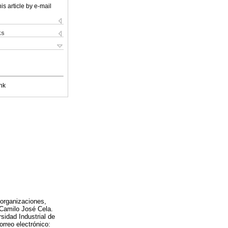
is article by e-mail
ks
nk
 organizaciones,
 Camilo José Cela.
sidad Industrial de
rreo electrónico: