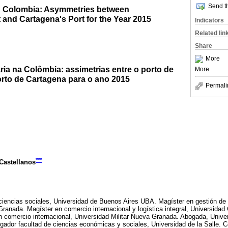
Send th
 in Colombia: Asymmetries between
 and Cartagena's Port for the Year 2015
Indicators
Related lin
Share
More
ária na Colômbia: assimetrias entre o porto de
More
rto de Cartagena para o ano 2015
Permali
***
astellanos
iencias sociales, Universidad de Buenos Aires UBA. Magíster en gestión de
Granada. Magíster en comercio internacional y logística integral, Universidad
n comercio internacional, Universidad Militar Nueva Granada. Abogada, Univer
gador facultad de ciencias económicas y sociales, Universidad de la Salle. Co