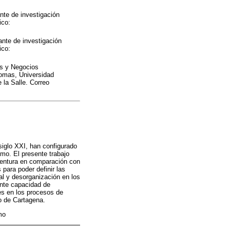
nte de investigación
ico:
nte de investigación
ico:
es y Negocios
iomas, Universidad
 la Salle. Correo
siglo XXI, han configurado
imo. El presente trabajo
aventura en comparación con
para poder definir las
al y desorganización en los
ente capacidad de
es en los procesos de
to de Cartagena.
mo