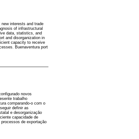
 new interests and trade
gnosis of infrastructural
ve data, statistics, and
ort and disorganization in
cient capacity to receive
rocesses. Buenaventura port
configurado novos
esente trabalho
entura comparando-o com o
eguir definir as
statal e desorganização
iciente capacidade de
 processos de exportação