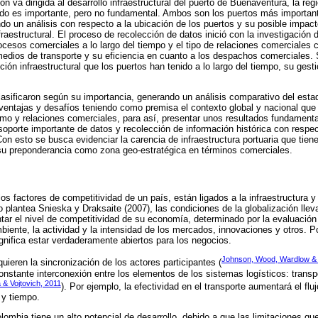
ón va dirigida al desarrollo infraestructural del puerto de Buenaventura, la re
do es importante, pero no fundamental. Ambos son los puertos más important
o un análisis con respecto a la ubicación de los puertos y su posible impacto
fraestructural. El proceso de recolección de datos inició con la investigación
ocesos comerciales a lo largo del tiempo y el tipo de relaciones comerciales 
edios de transporte y su eficiencia en cuanto a los despachos comerciales. 
ción infraestructural que los puertos han tenido a lo largo del tiempo, su gest
lasificaron según su importancia, generando un análisis comparativo del estado
ventajas y desafíos teniendo como premisa el contexto global y nacional que
imo y relaciones comerciales, para así, presentar unos resultados fundamen
soporte importante de datos y recolección de información histórica con respe
Con esto se busca evidenciar la carencia de infraestructura portuaria que tiene
su preponderancia como zona geo-estratégica en términos comerciales.
os factores de competitividad de un país, están ligados a la infraestructura y
lo plantea Snieska y Draksaite (2007), las condiciones de la globalización lle
r el nivel de competitividad de su economía, determinado por la evaluación 
mbiente, la actividad y la intensidad de los mercados, innovaciones y otros. 
significa estar verdaderamente abiertos para los negocios.
Johnson, Wood, Wardlow &
uieren la sincronización de los actores participantes (
nstante interconexión entre los elementos de los sistemas logísticos: transpo
 & Vojtovich, 2011
). Por ejemplo, la efectividad en el transporte aumentará el flu
 y tiempo.
olombia tiene un alto potencial de desarrollo, debido a que las limitaciones q