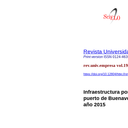
Revista Universi
Print version
ISSN
0124-463
rev.univ.empresa vol.1
https://doi.org/10.12804/http://
Infraestructura po
puerto de Buenave
año 2015