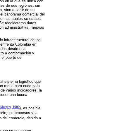
gión en la que se ubica con
es de sus regiones, sin
, sino a partir de su
 del panorama comercial del
con las cuales se estaba
Se recolectaron datos
ión administrativa, mejoras
 infraestructural de los
 enfrenta Colombia en
tados desde una
cto a conformación y
 el puerto de
 al sistema logístico que
van a que para cada país
de varios indicadores: la
Poseer una buena
 Murphy, 1999
), es posible
rte, los procesos y la
jo del comercio, debido a
ue aún presenta son