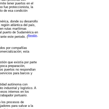
mite tener puertos en el
 fue proteccionista, la
nto de esa condición
mérica, donde su desarrollo
región atlántica del país,
en rutas marítimas
pal puerto de Sudamérica en
Rendón,
ante este periodo. (
ados por compañías
omercialización; esta
stión que existía por parte
, poca preparación,
los puertos no respondían
servicios para barcos y
ntidad autónoma con
 industrial y logístico. A
cesos internos en los
rabajador portuario.
n los procesos de
adores para salvar a la