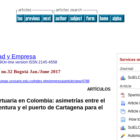
dad y Empresa
Services 
9
On-line version
ISSN
2145-4558
Journal
9 no.32 Bogotá Jan./June 2017
SciELO
revistas.urosario.edu.co/index.php/empresa/article/view/4788
Article
ARTÍCULOS
Spanis
rtuaria en Colombia: asimetrías entre el
Article
ntura y el puerto de Cartagena para el
Article
How to 
SciELO
Automat