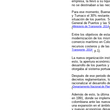
empresa, la llevó a su liqui
no se destinaban a las ne
Para ese momento, Buenave
y Tumaco el 30% restante. 
situación de los puertos. 
General de Puertos y las 
Ministerio de Transporte, 2014
(
)
Entre los objetivos de esta
modernización de los mismo
comercio marítimo en Colo
recursos costeros y de las
Transporte, 2014
, p.1).
La nueva organización inst
esto, la apertura económic
desarrollo de los puertos 
otorgaba al sistema portua
Después de ese periodo de
decretos reglamentarios, l
racionalizar el desarrollo 
Departamento Nacional de Pla
(
Además de esto, la última
en 1991, donde se impleme
colombiana ante las nuevas
una expansión en el ámbito
y nuevas economías desar