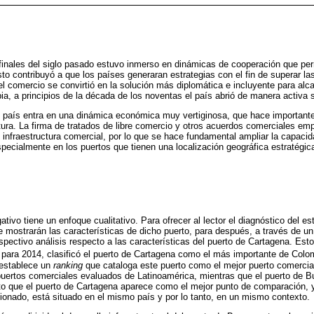
finales del siglo pasado estuvo inmerso en dinámicas de cooperación que perm
sto contribuyó a que los países generaran estrategias con el fin de superar l
l comercio se convirtió en la solución más diplomática e incluyente para alca
a, a principios de la década de los noventas el país abrió de manera activa 
 país entra en una dinámica económica muy vertiginosa, que hace importante 
ctura. La firma de tratados de libre comercio y otros acuerdos comerciales em
 infraestructura comercial, por lo que se hace fundamental ampliar la capacid
pecialmente en los puertos que tienen una localización geográfica estratégic
ativo tiene un enfoque cualitativo. Para ofrecer al lector el diagnóstico del es
 mostrarán las características de dicho puerto, para después, a través de un
espectivo análisis respecto a las características del puerto de Cartagena. Est
para 2014, clasificó el puerto de Cartagena como el más importante de Colo
 establece un
ranking
que cataloga este puerto como el mejor puerto comercial 
puertos comerciales evaluados de Latinoamérica, mientras que el puerto de B
sto que el puerto de Cartagena aparece como el mejor punto de comparación,
onado, está situado en el mismo país y por lo tanto, en un mismo contexto.