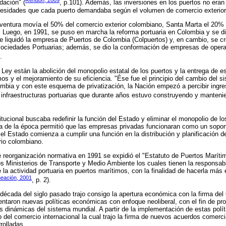
Rendón, 2009
dación" (
, p.101). Además, las inversiones en los puertos no eran
cesidades que cada puerto demandaba según el volumen de comercio exterio
ntura movía el 50% del comercio exterior colombiano, Santa Marta el 20% y
Luego, en 1991, se puso en marcha la reforma portuaria en Colombia y se di
Se liquidó la empresa de Puertos de Colombia (Colpuertos) y, en cambio, se c
Sociedades Portuarias; además, se dio la conformación de empresas de operad
.
 Ley están la abolición del monopolio estatal de los puertos y la entrega de e
s y el mejoramiento de su eficiencia. "Ése fue el principio del cambio del si
mbia y con este esquema de privatización, la Nación empezó a percibir ingre
 infraestructuras portuarias que durante años estuvo construyendo y manteni
itucional buscaba redefinir la función del Estado y eliminar el monopolio de 
a de la época permitió que las empresas privadas funcionaran como un soport
y el Estado comienza a cumplir una función en la distribución y planificación 
rio colombiano.
 reorganización normativa en 1991 se expidió el "Estatuto de Puertos Maríti
os Ministerios de Transporte y Medio Ambiente los cuales tienen la responsabil
de la actividad portuaria en puertos marítimos, con la finalidad de hacerla más 
neación, 2001
, p. 2).
 década del siglo pasado trajo consigo la apertura económica con la firma d
ntaron nuevas políticas económicas con enfoque neoliberal, con el fin de pr
 dinámicas del sistema mundial. A partir de la implementación de estas polít
 del comercio internacional la cual trajo la firma de nuevos acuerdos comerc
rolladas.