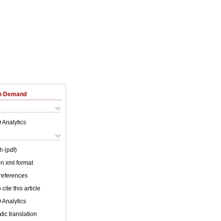
on Demand
 Analytics
h (pdf)
 in xml format
 references
cite this article
 Analytics
ic translation