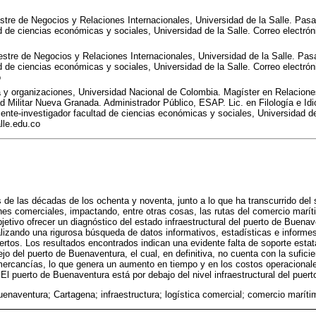
re de Negocios y Relaciones Internacionales, Universidad de la Salle. Pasa
d de ciencias económicas y sociales, Universidad de la Salle. Correo electrón
tre de Negocios y Relaciones Internacionales, Universidad de la Salle. Pasa
d de ciencias económicas y sociales, Universidad de la Salle. Correo electrón
o
 y organizaciones, Universidad Nacional de Colombia. Magíster en Relacion
ad Militar Nueva Granada. Administrador Público, ESAP. Lic. en Filología e Id
nte-investigador facultad de ciencias económicas y sociales, Universidad de
lle.edu.co
e las décadas de los ochenta y noventa, junto a lo que ha transcurrido del 
nes comerciales, impactando, entre otras cosas, las rutas del comercio marít
bjetivo ofrecer un diagnóstico del estado infraestructural del puerto de Buen
alizando una rigurosa búsqueda de datos informativos, estadísticas e informes 
rtos. Los resultados encontrados indican una evidente falta de soporte estat
jo del puerto de Buenaventura, el cual, en definitiva, no cuenta con la sufici
ercancías, lo que genera un aumento en tiempo y en los costos operacional
El puerto de Buenaventura está por debajo del nivel infraestructural del puer
uenaventura; Cartagena; infraestructura; logística comercial; comercio maríti