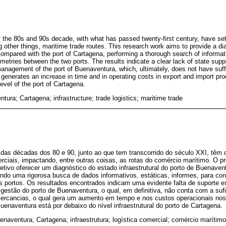
he 80s and 90s decade, with what has passed twenty-first century, have set
 other things, maritime trade routes. This research work aims to provide a dia
ompared with the port of Cartagena, performing a thorough search of informati
metries between the two ports. The results indicate a clear lack of state supp
management of the port of Buenaventura, which, ultimately, does not have suffi
generates an increase in time and in operating costs in export and import p
level of the port of Cartagena.
tura; Cartagena; infrastructure; trade logistics; maritime trade
as décadas dos 80 e 90, junto ao que tem transcorrido do século XXI, têm 
rciais, impactando, entre outras coisas, as rotas do comércio marítimo. O pr
etivo oferecer um diagnóstico do estado infraestrutural do porto de Buenav
ando uma rigorosa busca de dados informativos, estáticas, informes, para cons
s portos. Os resultados encontrados indicam uma evidente falta de suporte e
gestão do porto de Buenaventura, o qual, em definitiva, não conta com a suf
ercancias, o qual gera um aumento em tempo e nos custos operacionais nos
uenaventura está por debaixo do nível infraestrutural do porto de Cartagena.
enaventura; Cartagena; infraestrutura; logística comercial; comércio marítimo