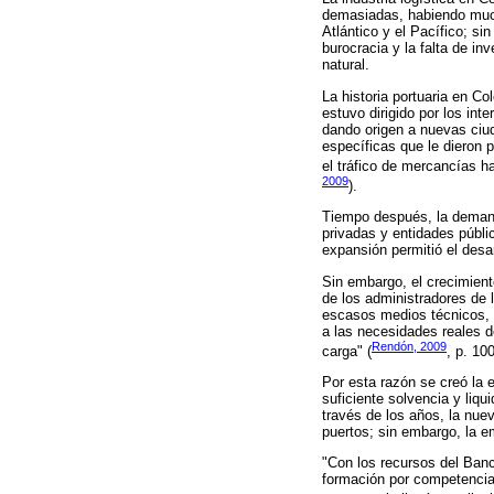
demasiadas, habiendo mucho
Atlántico y el Pacífico; s
burocracia y la falta de i
natural.
La historia portuaria en C
estuvo dirigido por los int
dando origen a nuevas ciu
específicas que le dieron 
el tráfico de mercancías h
2009
).
Tiempo después, la demand
privadas y entidades públi
expansión permitió el desa
Sin embargo, el crecimiento
de los administradores de l
escasos medios técnicos, 
a las necesidades reales d
Rendón, 2009
carga" (
, p. 100
Por esta razón se creó la
suficiente solvencia y liq
través de los años, la nue
puertos; sin embargo, la e
"Con los recursos del Banc
formación por competencia