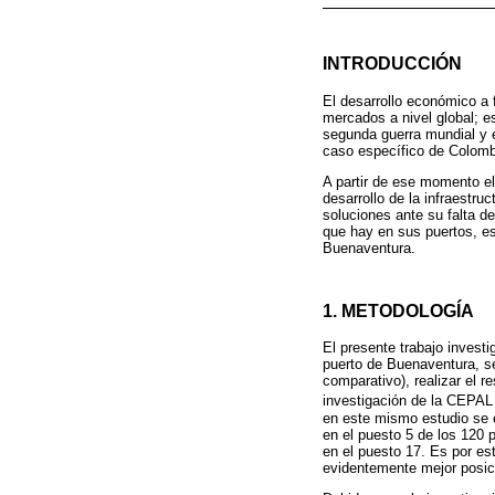
INTRODUCCIÓN
El desarrollo económico a 
mercados a nivel global; e
segunda guerra mundial y e
caso específico de Colombi
A partir de ese momento el
desarrollo de la infraestru
soluciones ante su falta de
que hay en sus puertos, es
Buenaventura.
1. METODOLOGÍA
El presente trabajo investig
puerto de Buenaventura, se
comparativo), realizar el r
investigación de la CEPAL 
en este mismo estudio se
en el puesto 5 de los 120 
en el puesto 17. Es por e
evidentemente mejor posici