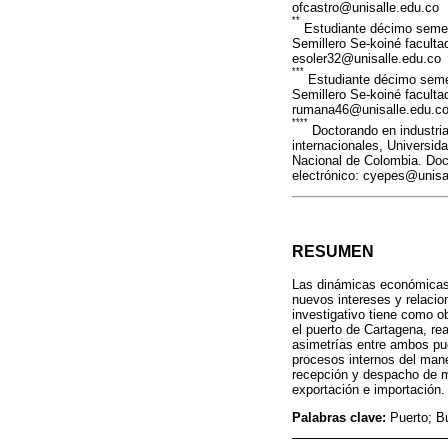
ofcastro@unisalle.edu.co
**
Estudiante décimo semest
Semillero Se-koiné faculta
esoler32@unisalle.edu.co
***
Estudiante décimo semes
Semillero Se-koiné faculta
rumana46@unisalle.edu.c
****
Doctorando en industria
internacionales, Universid
Nacional de Colombia. Doce
electrónico: cyepes@unisa
RESUMEN
Las dinámicas económicas d
nuevos intereses y relacio
investigativo tiene como o
el puerto de Cartagena, re
asimetrías entre ambos pue
procesos internos del mane
recepción y despacho de m
exportación e importación. 
Palabras clave:
Puerto; B