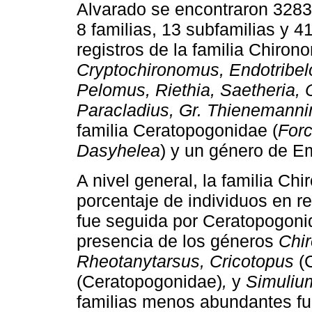
Alvarado se encontraron 3283 
8 familias, 13 subfamilias y 
registros de la familia Chiron
Cryptochironomus, Endotribel
Pelomus, Riethia, Saetheria,
Paracladius, Gr. Thienemanni
familia Ceratopogonidae (
Forc
Dasyhelea
) y un género de E
A nivel general, la familia C
porcentaje de individuos en re
fue seguida por Ceratopogonid
presencia de los géneros
Chir
Rheotanytarsus, Cricotopus
(C
(Ceratopogonidae)
,
y
Simuliu
familias menos abundantes fu