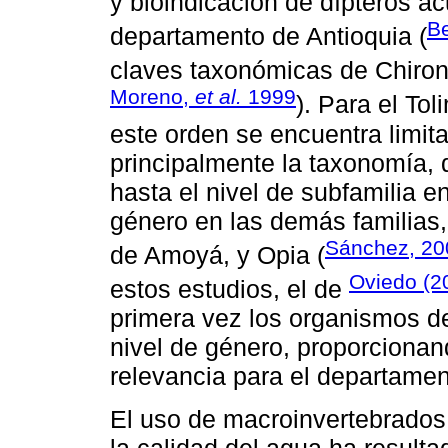
y bioindicación de dípteros acu
B
departamento de Antioquia (
claves taxonómicas de Chiron
Moreno,
et al.
1999
). Para el To
este orden se encuentra limit
principalmente la taxonomía, d
hasta el nivel de subfamilia 
género en las demás familias, 
Sánchez, 20
de Amoyá, y Opia (
Oviedo (2
estos estudios, el de
primera vez los organismos de
nivel de género, proporciona
relevancia para el departamen
El uso de macroinvertebrados
la calidad del agua ha resulta