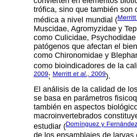
convierten en elementos bióti
trófica, sino que también son
Merrit
médica a nivel mundial (
Muscidae, Agromyzidae y Tephr
como Culicidae, Psychodidae 
patógenos que afectan el bien
como Chironomidae y Blephari
como bioindicadores de la cal
2009
Merritt
et al.,
2009
;
).
El análisis de la calidad de 
se basa en parámetros fisicoq
también en aspectos biológicos
macroinvertebrados constituye
Domínguez y Fernández
estudiar (
de los ensamblajes de larvas 