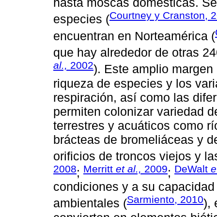
hasta moscas domésticas. Se 
Courtney y Cranston, 
especies (
encuentran en Norteamérica (
que hay alrededor de otras 24
al.,
2002
). Este amplio margen 
riqueza de especies y los va
respiración, así como las dif
permiten colonizar variedad d
terrestres y acuáticos como rí
brácteas de bromeliáceas y 
orificios de troncos viejos y l
2008
Merritt
et al.,
2009
DeWalt
e
;
;
condiciones y a su capacidad 
Sarmiento, 2010
ambientales (
),