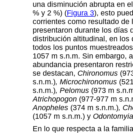
una disminución abrupta en el
% y 2 %) (
Figura 3
), esto pue
corrientes como resultado de l
presentaron durante los días 
distribución altitudinal, en lo
todos los puntos muestreados
1057 m s.n.m. Sin embargo, a
abundancia presentaron restri
se destacan,
Chironomus
(973
s.n.m.)
, Microchironomus
(521
s.n.m.)
, Pelomus
(973 m s.n.m
Atrichopogon
(977-977 m s.n.
Anopheles
(374 m s.n.m.)
, Ch
(1057 m s.n.m.) y
Odontomyi
En lo que respecta a la fami