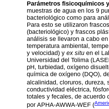
Parámetros fisicoquímicos y
muestras de agua en los 9 pun
bacteriológico como para anál
Para esto se utilizaron frascos
(bacteriológico) y frascos plás
análisis se llevaron a cabo e
temperatura ambiental, temper
y velocidad) y
ex situ
en el La
Universidad del Tolima (LASE
pH, turbiedad, oxígeno disuel
química de oxígeno (DQO), d
alcalinidad, cloruros, dureza,
conductividad eléctrica, fósforo
totales y fecales, de acuerd
Ameri
por APHA-AWWA-WEF (