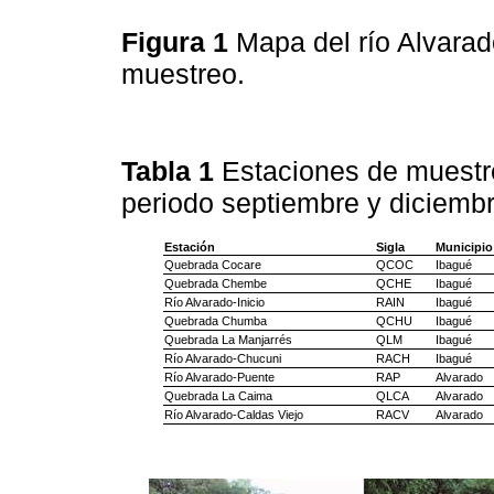
Figura 1
Mapa del río Alvarad
muestreo.
Tabla 1
Estaciones de muestre
periodo septiembre y diciemb
Estación
Sigla
Municipio
Quebrada Cocare
QCOC
Ibagué
Quebrada Chembe
QCHE
Ibagué
Río Alvarado-Inicio
RAIN
Ibagué
Quebrada Chumba
QCHU
Ibagué
Quebrada La Manjarrés
QLM
Ibagué
Río Alvarado-Chucuni
RACH
Ibagué
Río Alvarado-Puente
RAP
Alvarado
Quebrada La Caima
QLCA
Alvarado
Río Alvarado-Caldas Viejo
RACV
Alvarado