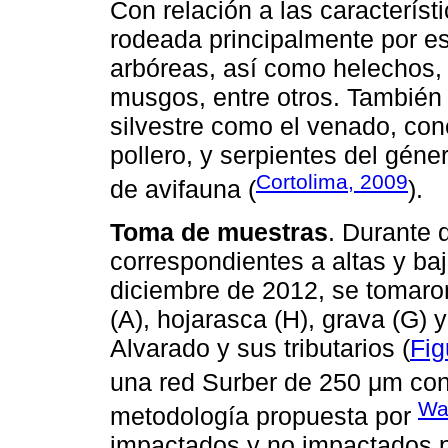
Con relación a las característ
rodeada principalmente por e
arbóreas, así como helechos,
musgos, entre otros. También
silvestre como el venado, cone
pollero, y serpientes del géne
Cortolima, 2009
de avifauna (
).
Toma de muestras
. Durante 
correspondientes a altas y baj
diciembre de 2012, se tomaro
(A), hojarasca (H), grava (G) 
Alvarado y sus tributarios (
Fig
una red Surber de 250 μm con
Wa
metodología propuesta por
impactados y no impactados po