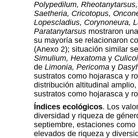
Polypedilum, Rheotanytarsus,
Saetheria, Cricotopus, Oncone
Lopescladius, Corynoneura, L
Paratanytarsus
mostraron una a
su mayoría se relacionaron c
(Anexo 2); situación similar 
Simulium, Hexatoma
y
Culico
de
Limonia, Pericoma
y
Dasy
sustratos como hojarasca y ro
distribución altitudinal ampli
sustratos como hojarasca y ro
Índices ecológicos
. Los valo
diversidad y riqueza de géne
septiembre, estaciones como
elevados de riqueza y divers