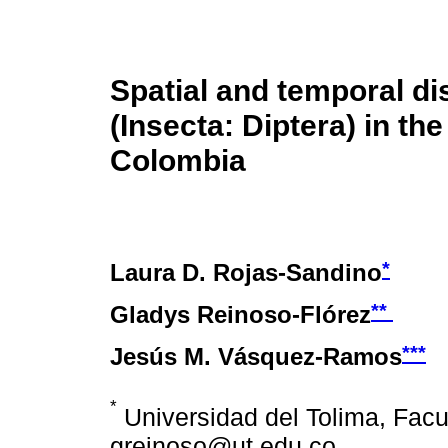
Spatial and temporal dis
(Insecta: Diptera) in th
Colombia
*
Laura D. Rojas-Sandino
**
Gladys Reinoso-Flórez
***
Jesús M. Vásquez-Ramos
*
Universidad del Tolima, Facu
greinoso@ut.edu.co