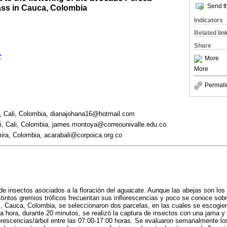
Send th
Hass in Cauca, Colombia
Indicators
Related lin
Share
*
More
More
Permali
i, Cali, Colombia, dianajohana16@hotmail.com
li, Cali, Colombia, james.montoya@correounivalle.edu.co
ira, Colombia, acarabali@corpoica.org.co
 de insectos asociados a la floración del aguacate. Aunque las abejas son los 
istintos gremios tróficos frecuentan sus inflorescencias y poco se conoce sob
, Cauca, Colombia, se seleccionaron dos parcelas, en las cuales se escogier
a hora, durante 20 minutos, se realizó la captura de insectos con una jama y 
rescencias/árbol entre las 07:00-17:00 horas. Se evaluaron semanalmente los 