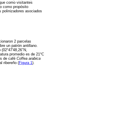
l que como visitantes
vo como propósito
s polinizadores asociados
cionaron 2 parcelas
re un patrón antillano.
o (02°47′48,26″N,
ratura promedio es de 21°C
os de café
Coffea arabica
l ribereño (
Figura 1
).