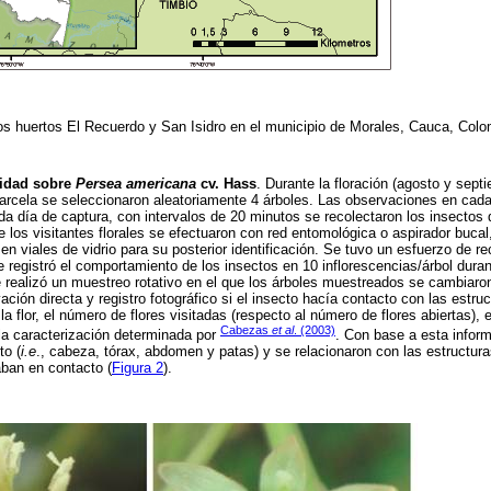
los huertos El Recuerdo y San Isidro en el municipio de Morales, Cauca, Col
vidad sobre
Persea americana
cv. Hass
. Durante la floración (agosto y sept
rcela se seleccionaron aleatoriamente 4 árboles. Las observaciones en cada 
 día de captura, con intervalos de 20 minutos se recolectaron los insectos q
e los visitantes florales se efectuaron con red entomológica o aspirador buca
n viales de vidrio para su posterior identificación. Se tuvo un esfuerzo de re
se registró el comportamiento de los insectos en 10 inflorescencias/árbol dura
e realizó un muestreo rotativo en el que los árboles muestreados se cambia
ión directa y registro fotográfico si el insecto hacía contacto con las estruc
 flor, el número de flores visitadas (respecto al número de flores abiertas), e
Cabezas
et al
. (2003)
 la caracterización determinada por
. Con base a esta inform
to (
i.e
., cabeza, tórax, abdomen y patas) y se relacionaron con las estructura
aban en contacto (
Figura 2
).