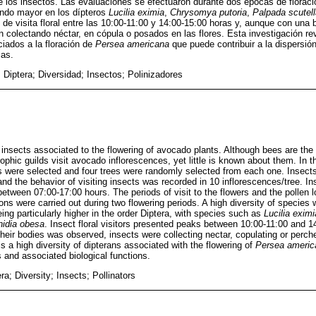
 de los insectos. Las evaluaciones se efectuaron durante dos épocas de floraci
endo mayor en los dípteros
Lucilia eximia
,
Chrysomya putoria
,
Palpada scutell
 de visita floral entre las 10:00-11:00 y 14:00-15:00 horas y, aunque con una 
 colectando néctar, en cópula o posados en las flores. Esta investigación rev
ciados a la floración de
Persea americana
que puede contribuir a la dispersión
cas.
 Diptera; Diversidad; Insectos; Polinizadores
f insects associated to the flowering of avocado plants. Although bees are the 
trophic guilds visit avocado inflorescences, yet little is known about them. In t
 were selected and four trees were randomly selected from each one. Insects
nd the behavior of visiting insects was recorded in 10 inflorescences/tree. In
etween 07:00-17:00 hours. The periods of visit to the flowers and the pollen l
ons were carried out during two flowering periods. A high diversity of species
ng particularly higher in the order Diptera, with species such as
Lucilia eximi
nidia obesa
. Insect floral visitors presented peaks between 10:00-11:00 and 
heir bodies was observed, insects were collecting nectar, copulating or perch
s a high diversity of dipterans associated with the flowering of
Persea americ
s and associated biological functions.
a; Diversity; Insects; Pollinators