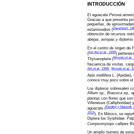
INTRODUCCIÓN
El aguacate
Persea ameri
Gracias a que presenta pro
pequeñas, de aproximadame
Davenport, 19
estaminodios (
obtención de recursos nutri
abejas, avispas y dípteros 
En el centro de origen de
P
Ish-Am
et al.,
1999
(
) pertenec
Wysoki
et al.,
Thysanoptera (
frecuencia de visitas, carg
Am
et al.,
1999
Wysoki
et al.,
2
;
Apis mellifera
L. (Apidae), 
conoce muy poco sobre el pa
Los dípteros sobresalen co
Allium
sp.,
Brassica
sp.
,
a
plantas con flores que son 
Villeneuve (Calliphoridae) 
Eardley y Mansell,
aguacate (
2015
). En México, se repor
Diptera los Syrphidae:
Pal
Compsomyiops callipes
Bi
Un amplio número de estudi