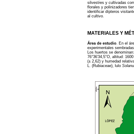
silvestres y cultivadas c
florales y polinizadores t
identificar dípteros visitan
al cultivo.
MATERIALES Y MÉ
Área de estudio
. En el á
experimentales sembradas
Los huertos se denominan: 
76°36′34,5″O, altitud: 160
(± 2,62) y humedad relativ
L. (Rubiaceae), lulo
Solanu