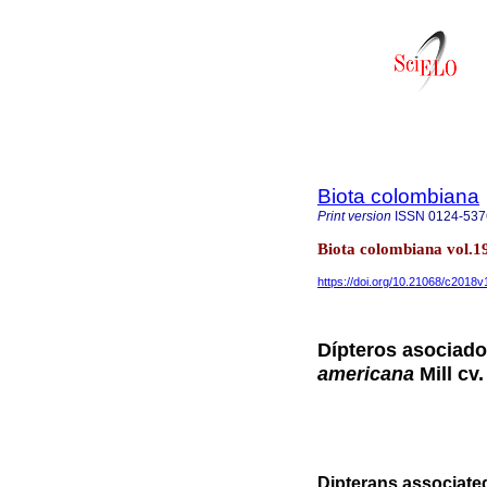
Biota colombiana
Print version
ISSN
0124-537
Biota colombiana vol.1
https://doi.org/10.21068/c2018
Dípteros asociado
americana
Mill cv
Dipterans associated