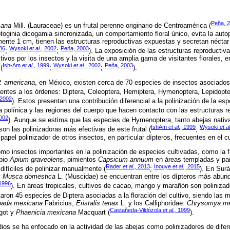
Peña, 
cana
Mill. (Lauraceae) es un frutal perenne originario de Centroamérica (
toginia dicogamia sincronizada, un comportamiento floral único, evita la autop
nte 1 cm, tienen las estructuras reproductivas expuestas y secretan néctar 
86
Wysoki
et al
., 2002
Peña, 2003
;
;
). La exposición de las estructuras reproductivas
tivos por los insectos y la visita de una amplia gama de visitantes florales, 
Ish-Am
et al
., 1999
Wysoki
et al.,
2002
Peña, 2003
(
;
;
).
. americana
, en México, existen cerca de 70 especies de insectos asociados a
ientes a los órdenes: Diptera, Coleoptera, Hemiptera, Hymenoptera, Lepidopte
2002
). Estos presentan una contribución diferencial a la polinización de la e
a polínica y las regiones del cuerpo que hacen contacto con las estructuras rep
002
). Aunque se estima que las especies de Hymenoptera, tanto abejas nativ
IshAm
et al
., 1999
Wysoki
et al
son las polinizadoras más efectivas de este frutal (
;
pel polinizador de otros insectos, en particular dípteros, frecuentes en el cu
mo insectos importantes en la polinización de especies cultivadas, como la 
pio
Apium graveolens
, pimientos
Capsicum annuum
en áreas templadas y pa
Rader
et al.,
2013
Inouye
et al
., 2015
difíciles de polinizar manualmente (
;
). En Surá
y
Musca domestica
L. (Muscidae) se encuentran entre los dípteros más abund
 1996
). En áreas tropicales, cultivos de cacao, mango y marañón son polinizad
taron 45 especies de Diptera asociadas a la floración del cultivo, siendo las 
pada mexicana
Fabricius,
Eristalis tenax
L. y los Calliphoridae:
Chrysomya me
Castañeda-Vildózola
et al.,
1999
got y
Phaenicia mexicana
Macquart (
).
os se ha enfocado en la actividad de las abejas como polinizadores de difer