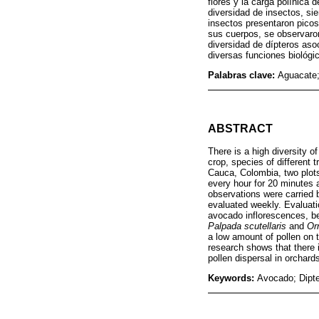
flores y la carga polínica
diversidad de insectos, si
insectos presentaron picos
sus cuerpos, se observaron
diversidad de dípteros aso
diversas funciones biológi
Palabras clave:
Aguacate;
ABSTRACT
There is a high diversity o
crop, species of different 
Cauca, Colombia, two plots
every hour for 20 minutes a
observations were carried b
evaluated weekly. Evaluati
avocado inflorescences, bei
Palpada scutellaris
and
Or
a low amount of pollen on t
research shows that there i
pollen dispersal in orchard
Keywords:
Avocado; Dipter