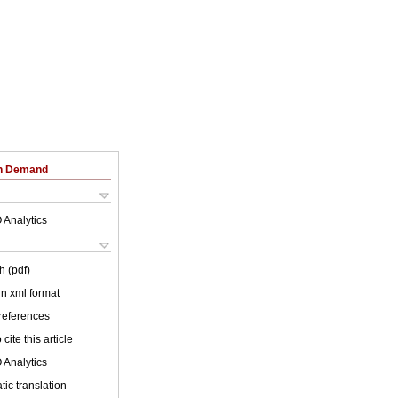
on Demand
 Analytics
h (pdf)
 in xml format
 references
cite this article
 Analytics
ic translation