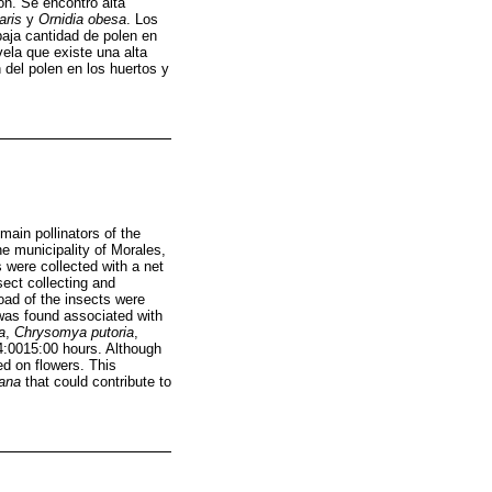
ón. Se encontró alta
aris
y
Ornidia obesa
. Los
baja cantidad de polen en
ela que existe una alta
 del polen en los huertos y
main pollinators of the
he municipality of Morales,
 were collected with a net
sect collecting and
oad of the insects were
 was found associated with
a
,
Chrysomya putoria
,
14:0015:00 hours. Although
ed on flowers. This
ana
that could contribute to