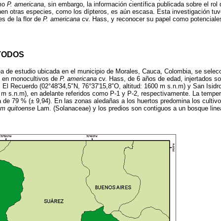
omo
P. americana
, sin embargo, la información científica publicada sobre el ro
ienen otras especies, como los dípteros, es aún escasa. Esta investigación tu
tes de la flor de
P. americana
cv. Hass, y reconocer su papel como potenciale
TODOS
rea de estudio ubicada en el municipio de Morales, Cauca, Colombia, se selec
 en monocultivos de
P. americana
cv. Hass, de 6 años de edad, injertados sob
El Recuerdo (02°48′34,5″N, 76°37′15,8″O, altitud: 1600 m s.n.m) y San Isidr
0 m s.n.m), en adelante referidos como P-1 y P-2, respectivamente. La tempe
a de 79 % (± 9,94). En las zonas aledañas a los huertos predomina los cultiv
m quitoense
Lam. (Solanaceae) y los predios son contiguos a un bosque linea