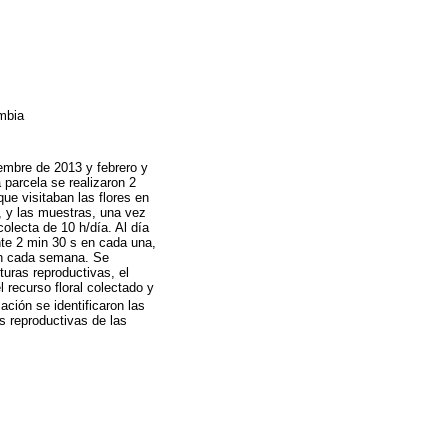
ombia
iembre de 2013 y febrero y
parcela se realizaron 2
ue visitaban las flores en
l, y las muestras, una vez
colecta de 10 h/día. Al día
nte 2 min 30 s en cada una,
ron cada semana. Se
turas reproductivas, el
l recurso floral colectado y
ación se identificaron las
s reproductivas de las