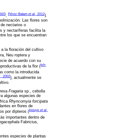
2003
Pérez-Balam
et al.,
2012
;
).
olinización. Las flores son
de nectarios o
 y nectaríferas facilita la
entre los que se encuentran
 la floración del cultivo
ra, Neu roptera y
specie de acuerdo con su
Ish-
roductivas de la flor (
as como la introducida
.,
2002
), actualmente se
ltivo.
fresa
Fragaria
sp., cebolla
ra algunas especies de
frica
Rhyncomyia forcipata
antes en flores de
Inouye
et al.,
os por dípteros (
más importantes dentro de
gacephala
Fabricius
,
entes especies de plantas