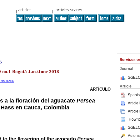
Services 
6
Journal
9 no.1 Bogotá Jan./June 2018
SciELO
v19n01a06
Article
ARTÍCULO
Spanis
s a la floración del aguacate
Persea
Article
. Hass en Cauca, Colombia
Article
How to 
SciELO
Automat
 to the flowering of the avocado
Persea