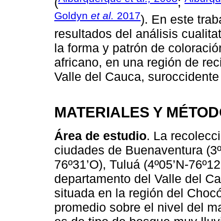
(
;
Goldyn
et al.
2017
). En este tra
resultados del análisis cualita
la forma y patrón de coloració
africano, en una región de rec
Valle del Cauca, suroccident
MATERIALES Y MÉTO
Área de estudio
. La recolecc
ciudades de Buenaventura (3º5
76º31’O), Tuluá (4º05’N-76º12’
departamento del Valle del C
situada en la región del Chocó
promedio sobre el nivel del m