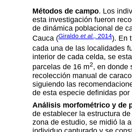
Métodos de campo
. Los indi
esta investigación fueron rec
de dinámica poblacional de car
Giraldo
et al.,
2014
Cauca (
). En 
cada una de las localidades f
interior de cada celda, se est
2
parcelas de 16 m
, en donde 
recolección manual de caraco
siguiendo las recomendacione
de esta especie definidas por 
Análisis morfométrico y de 
de establecer la estructura de
zona de estudio, se midió la a
individuo capturado y se cons