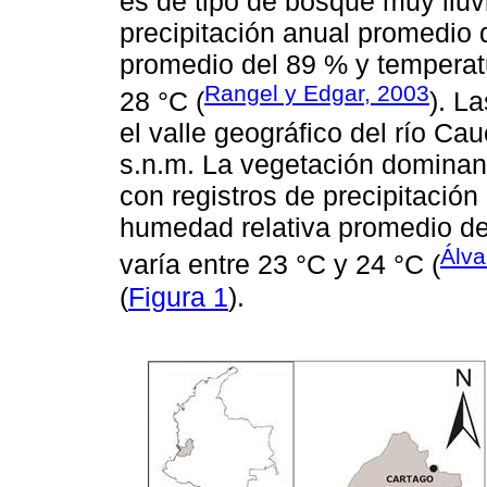
es de tipo de bosque muy lluvi
precipitación anual promedio
promedio del 89 % y temperatu
Rangel y Edgar, 2003
28 °C (
). L
el valle geográfico del río Ca
s.n.m. La vegetación dominant
con registros de precipitació
humedad relativa promedio de
Álv
varía entre 23 °C y 24 °C (
(
Figura 1
).