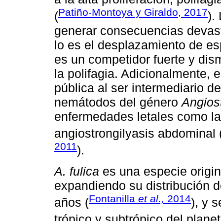
Patiño-Montoya y Giraldo, 2017
(
).
generar consecuencias devas
lo es el desplazamiento de es
es un competidor fuerte y dism
la polifagia. Adicionalmente, 
pública al ser intermediario d
nemátodos del género
Angios
enfermedades letales como la m
angiostrongilyasis abdominal 
2011
).
A. fulica
es una especie origina
expandiendo su distribución
Fontanilla
et al.,
2014
años (
), y 
trópico y subtrópico del planet