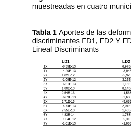
muestreadas en cuatro munici
Tabla 1
Aportes de las deform
discriminantes FD1, FD2 Y FD
Lineal Discriminants
LD1
LD2
1X
-8,35E-13
6,97E
1Y
-4,20E-13
-3,94
2X
1,02E-12
-5,92
2Y
-1,09E-12
3,26E
3X
-6,51E-13
1,13E
3Y
1,80E-13
8,14E
4X
2,54E-13
-1,53
4Y
-6,89E-13
-2,68
5X
2,71E-13
-5,68
5Y
-4,74E-13
2,01E
6X
7,55E-13
1,40E
6Y
4,83E-14
1,75E
7X
-1,04E-12
-5,31
7Y
-1,01E-13
-1,96