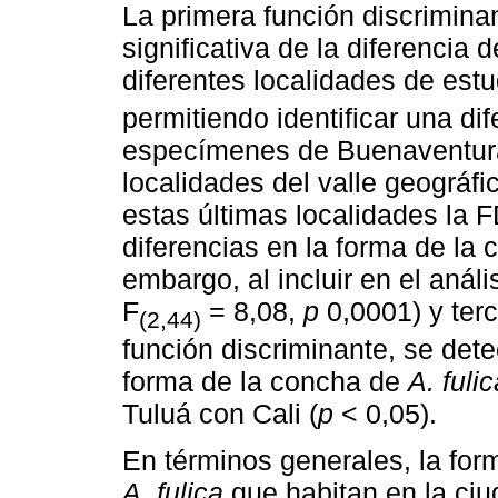
La primera función discrimina
significativa de la diferencia 
diferentes localidades de estu
permitiendo identificar una dif
especímenes de Buenaventura
localidades del valle geográfi
estas últimas localidades la F
diferencias en la forma de la 
embargo, al incluir en el anál
F
= 8,08,
p
0,0001) y ter
(2,44)
función discriminante, se detec
forma de la concha de
A. fulic
Tuluá con Cali (
p
< 0,05).
En términos generales, la for
A. fulica
que habitan en la ciu