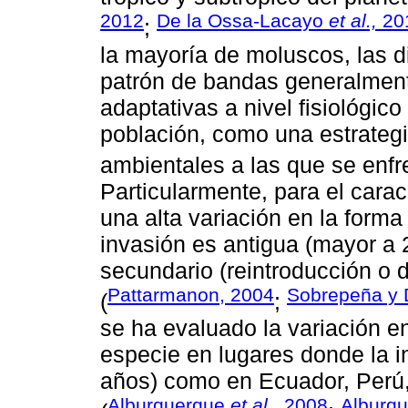
2012
De la Ossa-Lacayo
et al.,
20
;
la mayoría de moluscos, las di
patrón de bandas generalment
adaptativas a nivel fisiológico
población, como una estrategi
ambientales a las que se enfr
Particularmente, para el carac
una alta variación en la form
invasión es antigua (mayor a 2
secundario (reintroducción o d
Pattarmanon, 2004
Sobrepeña y
(
;
se ha evaluado la variación e
especie en lugares donde la i
años) como en Ecuador, Perú,
Alburquerque
et al.,
2008
Alburq