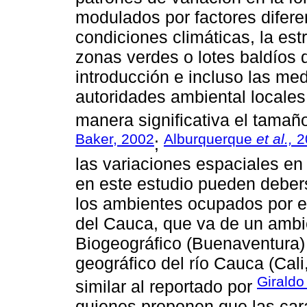
modulados por factores difere
condiciones climáticas, la est
zonas verdes o lotes baldíos 
introducción e incluso las med
autoridades ambiental locales
manera significativa el tamañ
Baker, 2002
Alburquerque
et al.,
2
;
las variaciones espaciales en
en este estudio pueden debers
los ambientes ocupados por el
del Cauca, que va de un amb
Biogeográfico (Buenaventura) 
geográfico del río Cauca (Cali
Girald
similar al reportado por
quienes proponen que las car