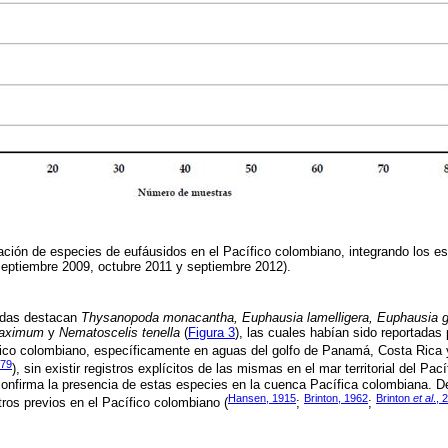
ción de especies de eufáusidos en el Pacífico colombiano, integrando los e
septiembre 2009, octubre 2011 y septiembre 2012).
radas destacan
Thysanopoda monacantha, Euphausia lamelligera, Euphausia gi
 maximum
y
Nematoscelis tenella
(
Figura 3
), las cuales habían sido reportada
fico colombiano, específicamente en aguas del golfo de Panamá, Costa Rica 
979
), sin existir registros explícitos de las mismas en el mar territorial del Pa
confirma la presencia de estas especies en la cuenca Pacífica colombiana. 
Hansen, 1915
Brinton, 1962
Brinton
et al
., 
tros previos en el Pacífico colombiano (
;
;