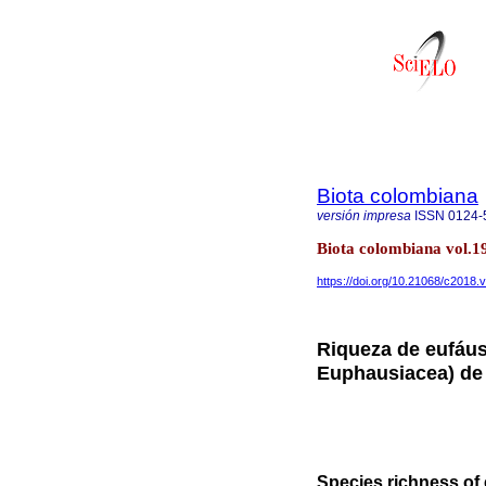
Biota colombiana
versión impresa
ISSN
0124-
Biota colombiana vol.19
https://doi.org/10.21068/c2018
Riqueza de eufáus
Euphausiacea) de 
Species richness of