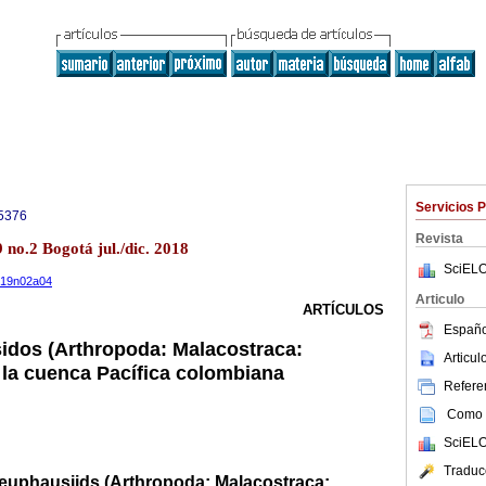
Servicios 
5376
Revista
 no.2 Bogotá jul./dic. 2018
SciELO
.v19n02a04
Articulo
ARTÍCULOS
Españo
idos (Arthropoda: Malacostraca:
Articu
la cuenca Pacífica colombiana
Referen
Como c
SciELO
Traduc
 euphausiids (Arthropoda: Malacostraca: