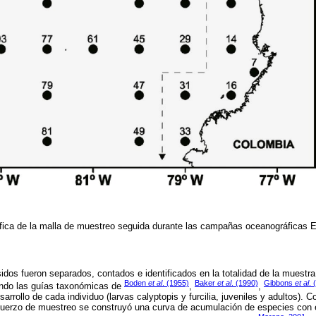
fica de la malla de muestreo seguida durante las campañas oceanográfica
sidos fueron separados, contados e identificados en la totalidad de la muestr
Boden
et al
. (1955)
Baker
et al
. (1990)
Gibbons
et al
. 
zando las guías taxonómicas de
,
,
sarrollo de cada individuo (larvas calyptopis y furcilia, juveniles y adultos). C
esfuerzo de muestreo se construyó una curva de acumulación de especies con