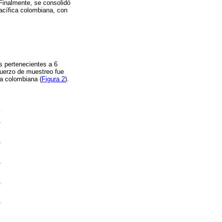
 Finalmente, se consolidó
acífica colombiana, con
s pertenecientes a 6
fuerzo de muestreo fue
ca colombiana (
Figura 2
).