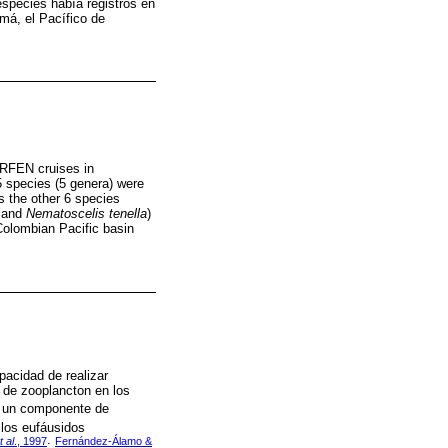
especies había registros en
má, el Pacífico de
ERFEN cruises in
5 species (5 genera) were
s the other 6 species
and
Nematoscelis tenella
)
 Colombian Pacific basin
pacidad de realizar
 de zooplancton en los
an un componente de
 los eufáusidos
t al
., 1997
Fernández-Álamo &
;