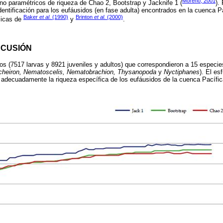
Moreno, 2001
 no paramétricos de riqueza de Chao 2, Bootstrap y Jacknife 1 (
).
entificación para los eufáusidos (en fase adulta) encontrados en la cuenca P
Baker
et al
. (1990)
Brinton
et al
. (2000)
micas de
y
.
SCUSIÓN
s (7517 larvas y 8921 juveniles y adultos) que correspondieron a 15 especie
cheiron, Nematoscelis, Nematobrachion, Thysanopoda
y
Nyctiphanes
). El es
r adecuadamente la riqueza específica de los eufáusidos de la cuenca Pacífi