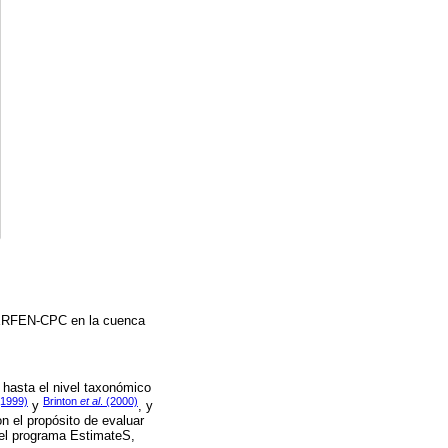
s ERFEN-CPC en la cuenca
a hasta el nivel taxonómico
(1999)
Brinton
et al
. (2000)
y
, y
on el propósito de evaluar
 el programa EstimateS,