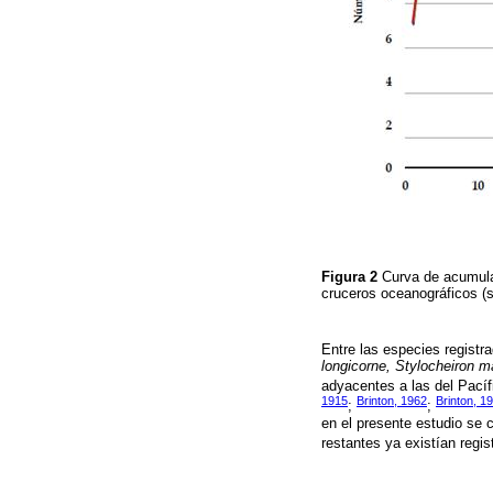
Figura 2
Curva de acumula
cruceros oceanográficos (
Entre las especies regist
longicorne, Stylocheiron
adyacentes a las del Pací
1915
Brinton, 1962
Brinton, 1
;
;
en el presente estudio se 
restantes ya existían regis