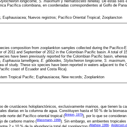
 Stylocheiron longicorne, S. maximum
y
Nematoscelis tenella
). De estas seis 
nca Pacífica colombiana, en coordenadas correspondientes al Golfo de Pana
; Euphausiacea; Nuevos registros; Pacífico Oriental Tropical; Zooplancton
ecies composition from zooplankton samples collected during the Pacífico-
 of 2011 and September of 2012 in the Colombian Pacific basin. A total of 1
 species have been previously reported for the Colombian Pacific basin, wherea
Euphausia lamelligera, E. gibboides, Stylocheiron longicorne, S. maximum,
area of study. These six species have been reported in waters adjacent to the
acific coast of Ecuador and Costa Rica).
tern Tropical Pacific; Euphausiacea; New records; Zooplankton
o de crustáceos holoplanctónicos, exclusivamente marinos, que tienen la ca
ales diarias en la columna de agua. Constituyen hasta el 50 % de la biomasa
Brinton, 1979
de norte del Pacífico oriental tropical (
), por lo que se consider
Wassmann, 1998
ujo de carbono marino (
). Sin embargo, en ambientes tropicales
Mathew, 1986
Andersen
e
ntre 2 y 10 % de la abundancia total del zooplancton (
;