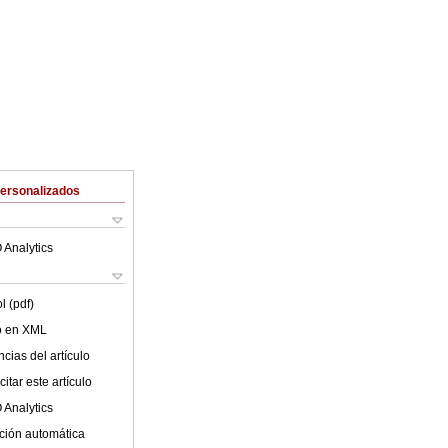
Personalizados
 Analytics
l (pdf)
lo en XML
cias del artículo
itar este artículo
 Analytics
ción automática