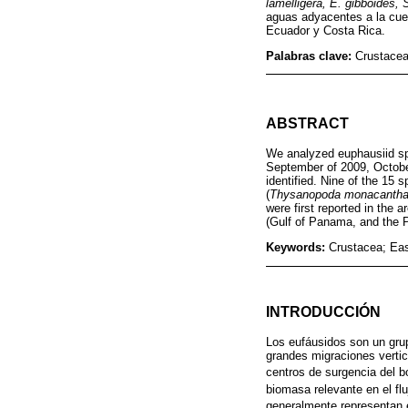
lamelligera, E. gibboides,
aguas adyacentes a la cue
Ecuador y Costa Rica.
Palabras clave:
Crustacea
ABSTRACT
We analyzed euphausiid sp
September of 2009, October
identified. Nine of the 15
(
Thysanopoda monacantha, 
were first reported in the 
(Gulf of Panama, and the P
Keywords:
Crustacea; Eas
INTRODUCCIÓN
Los eufáusidos son un grup
grandes migraciones vertic
centros de surgencia del bor
biomasa relevante en el fl
generalmente representan e