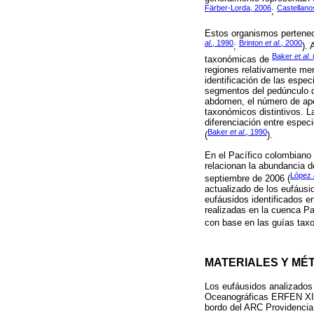
Färber-Lorda, 2006
Castellan
;
Estos organismos pertenec
al
., 1990
Brinton
et al
., 2000
;
).
Baker
et al
.
taxonómicas de
regiones relativamente men
identificación de las espe
segmentos del pedúnculo de
abdomen, el número de apé
taxonómicos distintivos. L
diferenciación entre espec
Baker
et al
., 1990
(
).
En el Pacífico colombiano 
relacionan la abundancia 
López 
septiembre de 2006 (
actualizado de los eufáusi
eufáusidos identificados 
realizadas en la cuenca P
con base en las guías ta
MATERIALES Y MÉ
Los eufáusidos analizados
Oceanográficas ERFEN XII
bordo del ARC Providenci