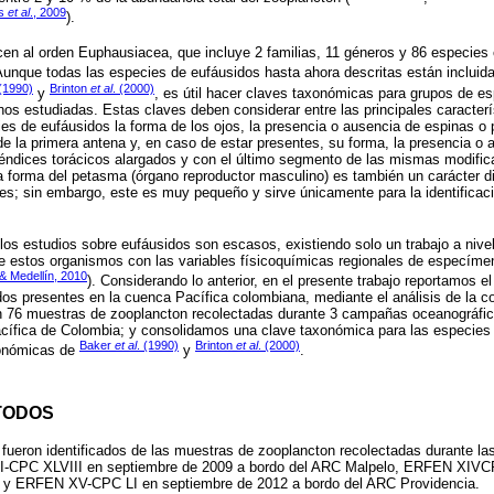
os
et al
., 2009
).
en al orden Euphausiacea, que incluye 2 familias, 11 géneros y 86 especies 
 Aunque todas las especies de eufáusidos hasta ahora descritas están incluid
 (1990)
Brinton
et al
. (2000)
y
, es útil hacer claves taxonómicas para grupos de e
os estudiadas. Estas claves deben considerar entre las principales caracterí
cies de eufáusidos la forma de los ojos, la presencia o ausencia de espinas o 
 la primera antena y, en caso de estar presentes, su forma, la presencia o 
ndices torácicos alargados y con el último segmento de las mismas modifica
a forma del petasma (órgano reproductor masculino) es también un carácter di
ies; sin embargo, este es muy pequeño y sirve únicamente para la identifica
los estudios sobre eufáusidos son escasos, existiendo solo un trabajo a nivel
de estos organismos con las variables físicoquímicas regionales de especíme
& Medellín, 2010
). Considerando lo anterior, en el presente trabajo reportamos e
dos presentes en la cuenca Pacífica colombiana, mediante el análisis de la 
en 76 muestras de zooplancton recolectadas durante 3 campañas oceanográf
acífica de Colombia; y consolidamos una clave taxonómica para las especies 
Baker
et al
. (1990)
Brinton
et al
. (2000)
xonómicas de
y
.
TODOS
 fueron identificados de las muestras de zooplancton recolectadas durante 
-CPC XLVIII en septiembre de 2009 a bordo del ARC Malpelo, ERFEN XIVCP
a y ERFEN XV-CPC LI en septiembre de 2012 a bordo del ARC Providencia.