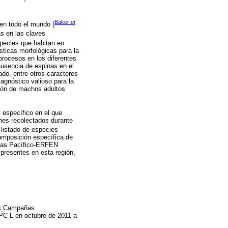
Baker
et
en todo el mundo (
as en las claves
species que habitan en
sticas morfológicas para la
procesos en los diferentes
ausencia de espinas en el
do, entre otros caracteres
agnóstico valioso para la
ción de machos adultos
 específico en el que
nes recolectados durante
l listado de especies
composición específica de
icas Pacífico-ERFEN
presentes en esta región,
las Campañas
C L en octubre de 2011 a