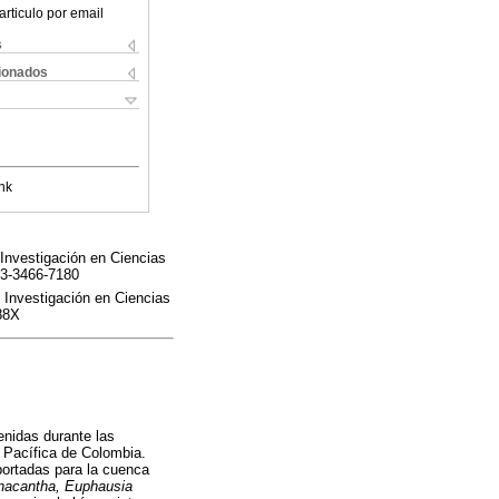
articulo por email
s
cionados
nk
Investigación en Ciencias
03-3466-7180
 Investigación en Ciencias
888X
enidas durante las
 Pacífica de Colombia.
portadas para la cuenca
acantha, Euphausia