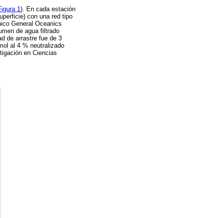
Figura 1
). En cada estación
perficie) con una red tipo
ánico General Oceanics
umen de agua filtrado
ad de arrastre fue de 3
mol al 4 % neutralizado
tigación en Ciencias