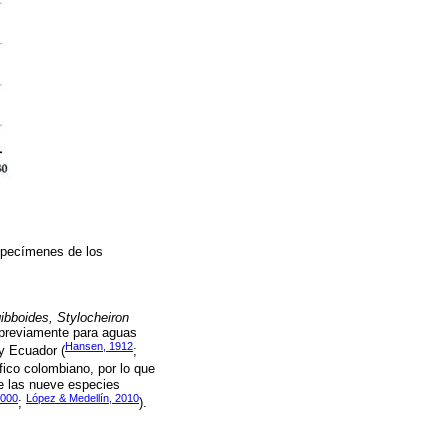
specímenes de los
bboides, Stylocheiron
s previamente para aguas
Hansen, 1912
y Ecuador (
;
cífico colombiano, por lo que
De las nueve especies
2000
López & Medellín, 2010
;
).