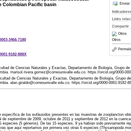
Enviar 
e Colombian Pacific basin
Indicadore
Links rela
Compartir
Otros
-0003-3466-7180
Otros
Permali
-0001-9182-888X
cultad de Ciencias Naturales y Exactas, Departamento de Biología, Grupo de 
mbia. marisol.rivera.gomez@correounivalle.edu.co. https://orcid.org/0000-00
acultad de Ciencias Naturales y Exactas, Departamento de Biología, Grupo de
mbia. alan.giraldo@correounivalle.edu.co. https://orcid.org/0000-0001-9182-
 específica de los eufáusidos presentes en las muestras de zooplancton obt
e septiembre de 2009, octubre de 2011 y septiembre de 2012 en la cuenca
15 especies (5 géneros). De las 15 especies, 9 ya habían sido previamente re
ras que aquí reportamos por primera vez otras 6 especies (
Thysanopoda mon