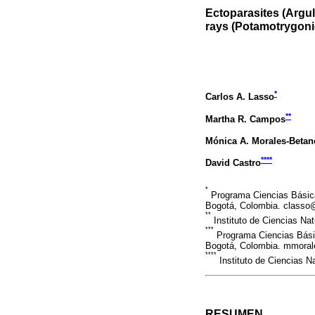
Ectoparasites (Argul
rays (Potamotrygoni
*
Carlos A. Lasso
**
Martha R. Campos
Mónica A. Morales-Betan
****
David Castro
*
Programa Ciencias Básicas
Bogotá, Colombia. classo
**
Instituto de Ciencias Na
***
Programa Ciencias Básic
Bogotá, Colombia. mmora
****
Instituto de Ciencias N
RESUMEN