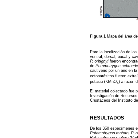
Figura 1
Mapa del área de
Para la localización de los
ventral, dorsal, bucal y c
P. orbignyi
fueron encontrad
de
Potamotrygon schroede
cautiverio por un año en la
ectoparásitos fueron extr
potasio (KMnO
) a razón 
4
El material colectado fue 
Investigación de Recursos
Crustáceos del Instituto d
RESULTADOS
De los 350 especímenes ex
Potamotrygon motoro, P. or
Potamotrygon motoro
(IAv