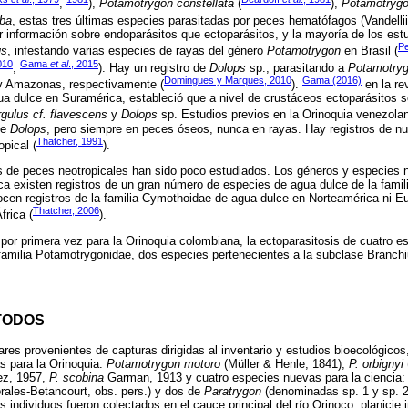
,
),
Potamotrygon constellata
(
),
Potamotrygo
eba
, estas tres últimas especies parasitadas por peces hematófagos (Vandellii
r información sobre endoparásitos que ectoparásitos, y la mayoría de los est
Pe
us
, infestando varias especies de rayas del género
Potamotrygon
en Brasil (
010
Gama
et al
., 2015
;
). Hay un registro de
Dolops
sp., parasitando a
Potamotryg
Domingues y Marques, 2010
Gama (2016)
 y Amazonas, respectivamente (
).
en la re
ua dulce en Suramérica, estableció que a nivel de crustáceos ectoparásitos s
rgulus cf. flavescens
y
Dolops
sp. Estudios previos en la Orinoquia venezolan
de
Dolops
, pero siempre en peces óseos, nunca en rayas. Hay registros de n
Thatcher, 1991
opical (
).
s de peces neotropicales han sido poco estudiados. Los géneros y especies
ca existen registros de un gran número de especies de agua dulce de la fami
cen registros de la familia Cymothoidae de agua dulce en Norteamérica ni Eu
Thatcher, 2006
frica (
).
a por primera vez para la Orinoquia colombiana, la ectoparasitosis de cuatro 
familia Potamotrygonidae, dos especies pertenecientes a la subclase Branchi
TODOS
es provenientes de capturas dirigidas al inventario y estudios bioecológicos,
s para la Orinoquia:
Potamotrygon motoro
(Müller & Henle, 1841),
P. orbignyi
z, 1957,
P. scobina
Garman, 1913 y cuatro especies nuevas para la ciencia:
ales-Betancourt, obs. pers.) y dos de
Paratrygon
(denominadas sp. 1 y sp. 2
 individuos fueron colectados en el cauce principal del río Orinoco, planicie 