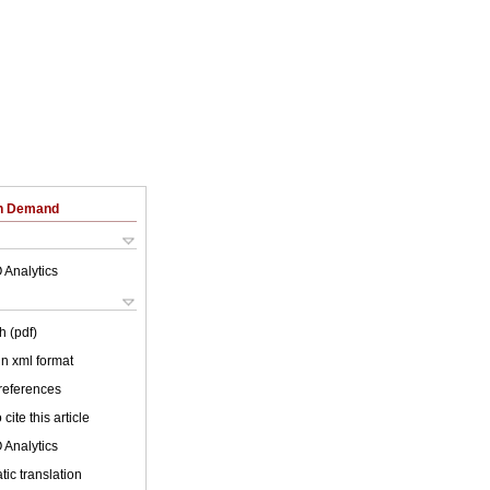
on Demand
 Analytics
h (pdf)
 in xml format
 references
cite this article
 Analytics
ic translation