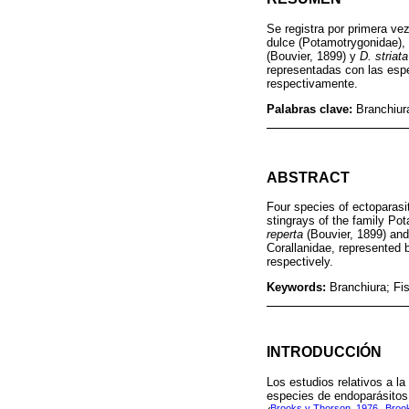
Se registra por primera ve
dulce (Potamotrygonidae),
(Bouvier, 1899) y
D. striata
representadas con las es
respectivamente.
Palabras clave:
Branchiur
ABSTRACT
Four species of ectoparasit
stingrays of the family P
reperta
(Bouvier, 1899) an
Corallanidae, represented 
respectively.
Keywords:
Branchiura; Fi
INTRODUCCIÓN
Los estudios relativos a l
especies de endoparásitos
Brooks y Thorson, 1976
Broo