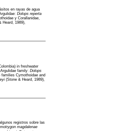
ásitos en rayas de agua
Argulidae:
Dolops reperta
othoidae y Corallanidae,
 Heard, 1989),
Colombia) in freshwater
 Argulidae family:
Dolops
he families Cymothoidae and
eyi
(Stone & Heard, 1989),
algunos registros sobre las
motrygon magdalenae