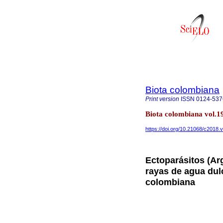
Biota colombiana
Print version
ISSN
0124-537
Biota colombiana vol.1
https://doi.org/10.21068/c2018
Ectoparásitos (Ar
rayas de agua dul
colombiana