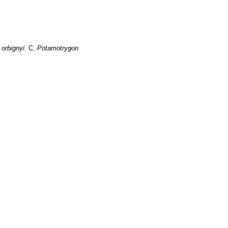
orbignyi
. C.
Potamotrygon