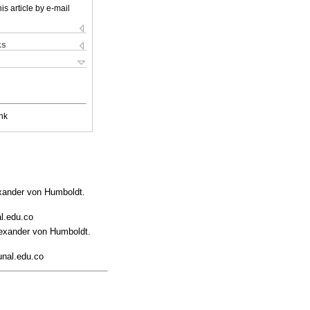
is article by e-mail
ks
nk
exander von Humboldt.
l.edu.co
lexander von Humboldt.
unal.edu.co