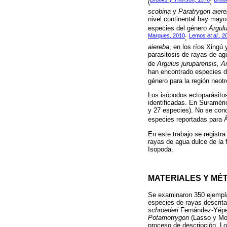
(
;
scobina
y
Paratrygon aier
nivel continental hay mayo
especies del género
Argul
Marques, 2010
Lemos
et al
., 2
;
aiereba
, en los ríos Xingú
parasitosis de rayas de ag
de
Argulus juruparensis, A
han encontrado especies 
género para la región neotr
Los isópodos ectoparásito
identificadas. En Suraméri
y 27 especies). No se cono
especies reportadas para Á
En este trabajo se registr
rayas de agua dulce de la 
Isopoda.
MATERIALES Y MÉ
Se examinaron 350 ejemplar
especies de rayas descrita
schroederi
Fernández-Yépe
Potamotrygon
(Lasso y Mor
proceso de descripción. Los