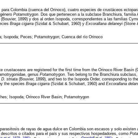
z para Colombia (cuenca del Orinoco), cuatro especies de crustáceos ectopar
 género
Potamotrygon
. Dos que pertenecen a la subclase Branchiura, familia 
(Bouvier, 1899) y dos al orden Isopoda, correspondientes a las familias Cym
pecies
Braga cigarra
(Szidat & Schubart, 1960) y
Excorallana delaneyi
(Stone &
a; Isopoda; Peces; Potamotrygon; Cuenca del río Orinoco
e crustaceans are registered for the first time from the Orinoco River Basin (
otamotrygonidae, genus
Potamotrygon
. Two belong to the Branchiura subclass,
d
D. striata
(Bouvier, 1899), and two to the Isopoda Order, corresponding to t
by the species
Braga cigarra
(Szidat & Schubart, 1960) and
Excorallana delan
shes; Isopoda; Orinoco River Basin; Potamotrygon
a parasitosis de rayas de agua dulce en Colombia son escasos y solo existen 
 descritos o citados para el país y sus respectivos hospedadores, como
Pota
ks
et al
., 1979
1981
Deardoff
et al
., 1981