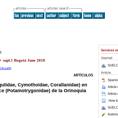
Services 
6
Journal
9 supl.1 Bogotá June 2018
SciELO
.v19s1a08
Article
ARTÍCULOS
Spanis
gulidae, Cymothoidae, Corallanidae) en
Article
ce (Potamotrygonidae) de la Orinoquia
Article
How to 
SciELO
Automat