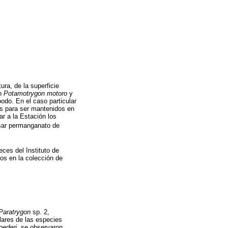
ura, de la superficie
en
Potamotrygon motoro
y
podo. En el caso particular
s para ser mantenidos en
ar a la Estación los
usar permanganato de
ces del Instituto de
os en la colección de
Paratrygon
sp. 2,
lares de las especies
oederi
, se observaron