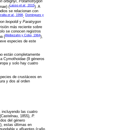
n orbignyi
,
Potamotrygon
Lasso
et al
., 2015
nae) (
). A
udios se relacionan con
ralta
et al
., 1998
Domingues y
;
on leopoldi
y
Paratrygon
visión más reciente sobre
olo se conocen registros
Weibezahn y Cobo, 1964
a (
),
ueve especies de este
 no están completamente
lia Cymothoidae (9 géneros
ropa y solo hay cuatro
especies de crustáceos en
ura y dos al orden
 incluyendo las cuatro
(Castelnau, 1855),
P.
 dos del género
), estas últimas en
inundable y afluentes (caño