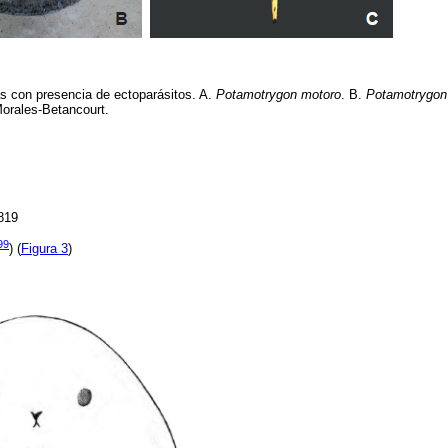
s con presencia de ectoparásitos. A.
Potamotrygon motoro
. B.
Potamotrygon 
Morales-Betancourt.
819
99
) (
Figura 3
)