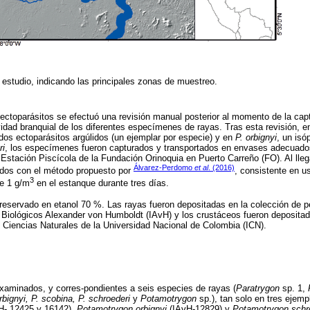
 estudio, indicando las principales zonas de muestreo.
 ectoparásitos se efectuó una revisión manual posterior al momento de la capt
avidad branquial de los diferentes especímenes de rayas. Tras esta revisión, 
os ectoparásitos argúlidos (un ejemplar por especie) y en
P. orbignyi
, un isó
ri
, los especímenes fueron capturados y transportados en envases adecuado
 Estación Piscícola de la Fundación Orinoquia en Puerto Carreño (FO). Al lleg
Álvarez-Perdomo
et al
. (2016)
aídos con el método propuesto por
, consistente en 
3
de 1 g/m
en el estanque durante tres días.
preservado en etanol 70 %. Las rayas fueron depositadas en la colección de pe
 Biológicos Alexander von Humboldt (IAvH) y los crustáceos fueron depositad
e Ciencias Naturales de la Universidad Nacional de Colombia (ICN).
aminados, y corres-pondientes a seis especies de rayas (
Paratrygon
sp. 1,
bignyi, P. scobina, P. schroederi
y
Potamotrygon
sp.), tan solo en tres ejemp
H- 12425 y 16142),
Potamotrygon orbignyi
(IAvH-12829) y
Potamotrygon schr