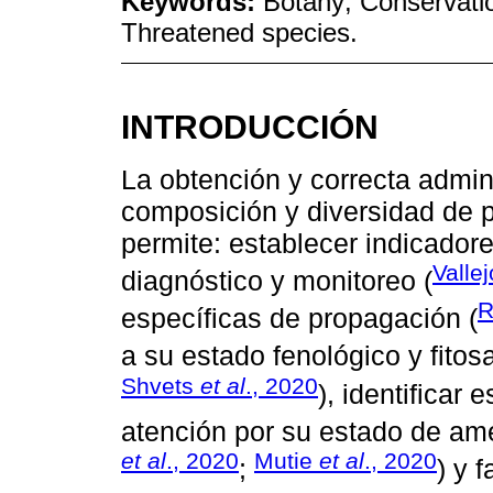
Keywords:
Botany; Conservation
Threatened species.
INTRODUCCIÓN
La obtención y correcta admin
composición y diversidad de p
permite: establecer indicador
Valle
diagnóstico y monitoreo (
R
específicas de propagación (
a su estado fenológico y fitosa
Shvets
et al
., 2020
), identificar
atención por su estado de ame
et al
., 2020
Mutie
et al
., 2020
;
) y 