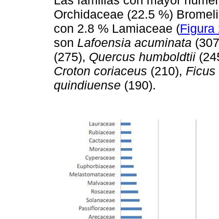
Orchidaceae (22.5 %) Bromeli
con 2.8 % Lamiaceae (
Figura
son
Lafoensia acuminata
(307
(275),
Quercus humboldtii
(24
Croton coriaceus
(210),
Ficus
quindiuense
(190).