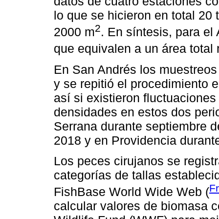
datos de cuatro estaciones co
lo que se hicieron en total 2
2
2000 m
. En síntesis, para e
que equivalen a un área tota
En San Andrés los muestreos 
y se repitió el procedimiento
así si existieron fluctuacione
densidades en estos dos peri
Serrana durante septiembre d
2018 y en Providencia durant
Los peces cirujanos se regist
categorías de tallas estableci
F
FishBase World Wide Web (
calcular valores de biomasa c