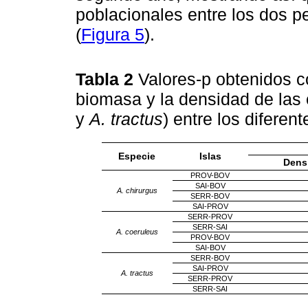
poblacionales entre los dos 
(
Figura 5
).
Tabla 2
Valores-p obtenidos c
biomasa y la densidad de las 
y
A. tractus
) entre los difere
Especie
Islas
Dens
PROV-BOV
SAI-BOV
A. chirurgus
SERR-BOV
SAI-PROV
SERR-PROV
SERR-SAI
A. coeruleus
PROV-BOV
SAI-BOV
SERR-BOV
SAI-PROV
A. tractus
SERR-PROV
SERR-SAI