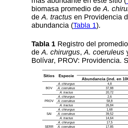
más abundante en este sitio (
biomasa promedio de
A. chir
de
A. tractus
en Providencia d
abundancia (
Tabla 1
).
Tabla 1
Registro del promedi
de
A. chirurgus
,
A. coeruleus
Bolívar, PROV: Providencia. 
Sitios
Especie
Abundancia (ind. en 10
A. chirurgus
4,8
BOV
A. coeruleus
37,88
A. tractus
20,72
A. chirurgus
2,6
PROV
A. coeruleus
58,8
A. tractus
26,84
A. chirurgus
1,68
SAI
A. coeruleus
39,52
A. tractus
14,64
A. chirurgus
17,5
SERR
A. coeruleus
17,85