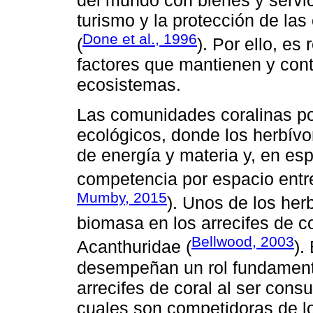
del mundo con bienes y servic
turismo y la protección de las
Done et al., 1996
(
). Por ello, es
factores que mantienen y cont
ecosistemas.
Las comunidades coralinas po
ecológicos, donde los herbívor
de energía y materia y, en es
competencia por espacio entre 
Mumby, 2015
). Unos de los he
biomasa en los arrecifes de co
Bellwood, 2003
Acanthuridae (
).
desempeñan un rol fundamenta
arrecifes de coral al ser cons
cuales son competidoras de lo