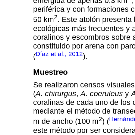
emergida de apenas 0,3 km
,
periférica y con formaciones 
2
50 km
. Este atolón presenta
ecológicas más frecuentes y
coralinos y escombros sobre a
constituido por arena con par
Díaz et al., 2012
(
).
Muestreo
Se realizaron censos visuales
(
A. chirurgus
,
A. coeruleus
y
A
coralinas de cada uno de los c
mediante el método de transe
2
Hernánde
m de ancho (100 m
) (
este método por ser consider