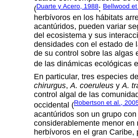
Duarte y Acero, 1988
Bellwood et
(
;
herbívoros en los hábitats arre
acantúridos, pueden variar se
del ecosistema y sus interacc
densidades con el estado de 
de su control sobre las algas 
de las dinámicas ecológicas en
En particular, tres especies de
chirurgus
,
A. coeruleus
y
A. t
control algal de las comunidad
Robertson et al., 200
occidental (
acantúridos son un grupo con
considerablemente menor en r
herbívoros en el gran Caribe,